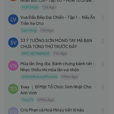
Nhân Bút Chì - Tập 110 - How To Draw
Chicken
POPS Kids
1 Yrs Ago
19:58
Vua Đầu Bếp Đại Chiến - Tập 1： Nấu Ăn
LV
Trên Xe Oto
Lam Vlog
1 Yrs Ago
10:18
33 Ý TƯỞNG SƠN MÓNG TAY MÀ BẠN
5V
CHƯA TỪNG THỬ TRƯỚC ĐÂY
5MC VIETNAMESE
1 Yrs Ago
03:44
Múa lân ông địa, Bánh chưng bánh tét -
VN
Nhạc thiếu nhi múa lân vui nhộn
VnKidsNurseryRhymes
11 Mos Ago
23:59
𝐓𝐨𝐧𝐲 ｜ Bí Mật Tổ Chức Sinh Nhật Cho
TO
Anh Vinh
TonyTV
4 Mos Ago
30:09
Cris Phan và Hoà Minzy tiết lộ hậu
CG