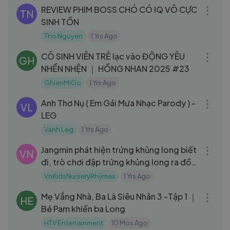
REVIEW PHIM BOSS CHÓ CÓ IQ VÔ CỰC
TN
SINH TỒN
Tho Nguyen
1 Yrs Ago
09:14
CÔ SINH VIÊN TRẺ lạc vào ĐỘNG YÊU
GH
NHỀN NHỆN ｜ HỒNG NHAN 2025 #23
GhienMiGo
1 Yrs Ago
03:05
Anh Thơ Nụ ( Em Gái Mưa Nhạc Parody ) -
VL
LEG
Vanh Leg
1 Yrs Ago
10:46
Jangmin phát hiện trứng khủng long biết
VN
đi, trò chơi đập trứng khủng long ra đồ
chơi
VnKidsNurseryRhymes
1 Yrs Ago
55:57
Mẹ Vắng Nhà, Ba Là Siêu Nhân 3 -Tập 1 ｜
HE
Bé Pam khiến ba Long
HTV Entertainment
10 Mos Ago
08:08