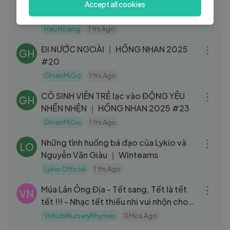
[Chuyến đi có Hậu] - Nhật kí Điện Biên
Accept all cookies
HH
2023 #4
Hau Hoang
1 Yrs Ago
09:15
ĐI NƯỚC NGOÀI ｜ HỒNG NHAN 2025
GH
#20
GhienMiGo
1 Yrs Ago
09:14
CÔ SINH VIÊN TRẺ lạc vào ĐỘNG YÊU
GH
NHỀN NHỆN ｜ HỒNG NHAN 2025 #23
GhienMiGo
1 Yrs Ago
05:06
Những tình huống bá đạo của Lykio và
LO
Nguyễn Văn Giàu ｜ Winteams
Lykio Official
1 Yrs Ago
03:46
Múa Lân Ông Địa - Tết sang, Tết là tết
VN
tết !!! - Nhạc tết thiếu nhi vui nhộn cho
bé
VnKidsNurseryRhymes
11 Mos Ago
09:21