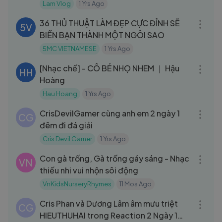
Lam Vlog
1 Yrs Ago
11:39
36 THỦ THUẬT LÀM ĐẸP CỰC ĐỈNH SẼ
5V
BIẾN BẠN THÀNH MỘT NGÔI SAO
5MC VIETNAMESE
1 Yrs Ago
05:15
[Nhạc chế] - CÔ BÉ NHỌ NHEM ｜ Hậu
HH
Hoàng
Hau Hoang
1 Yrs Ago
27:52
CrisDevilGamer cùng anh em 2 ngày 1
CG
đêm đi đá giải
Cris Devil Gamer
1 Yrs Ago
09:05
Con gà trống, Gà trống gáy sáng - Nhạc
VN
thiếu nhi vui nhộn sôi động
VnKidsNurseryRhymes
11 Mos Ago
42:18
Cris Phan và Dương Lâm âm mưu triệt
CG
HIEUTHUHAI trong Reaction 2 Ngày 1