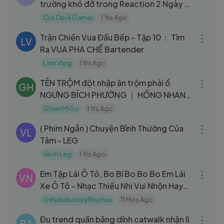
trường khó đỡ trong Reaction 2 Ngày 1
Đêm tập 75
Cris Devil Gamer
1 Yrs Ago
43:14
Trận Chiến Vua Đầu Bếp - Tập 10： Tìm
LV
Ra VUA PHA CHẾ Bartender
Lam Vlog
1 Yrs Ago
09:06
TÊN TRỘM đột nhập ăn trộm phải ổ
GH
NGƯNG BÍCH PHƯỜNG ｜ HỒNG NHAN
2025 #24
GhienMiGo
1 Yrs Ago
06:18
( Phim Ngắn ) Chuyện Bình Thường Của
VL
Tâm - LEG
Vanh Leg
1 Yrs Ago
03:35
Em Tập Lái Ô Tô, Bo Bí Bo Bo Bo Em Lái
VN
Xe Ô Tô - Nhạc Thiếu Nhi Vui Nhộn Hay
Nhất
VnKidsNurseryRhymes
11 Mos Ago
19:03
Đu trend quấn băng dính catwalk nhận lì
BA