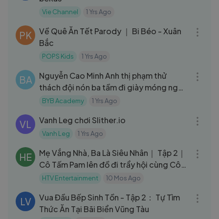
Vie Channel
1 Yrs Ago
06:45
Về Quê Ăn Tết Parody ｜ Bi Béo - Xuân
PK
Bắc
POPS Kids
1 Yrs Ago
03:36
Nguyễn Cao Minh Anh thị phạm thử
BA
thách đội nón ba tầm đi giày móng ngựa
cho thí sinh Model NextGen
BYB Academy
1 Yrs Ago
07:36
Vanh Leg chơi Slither.io
VL
Vanh Leg
1 Yrs Ago
05:11
Mẹ Vắng Nhà, Ba Là Siêu Nhân｜ Tập 2｜
HE
Cô Tấm Pam lên đồ đi trẩy hội cùng Cô
Cám Salim và Dì Ghẻ Long
HTV Entertainment
10 Mos Ago
33:15
Vua Đầu Bếp Sinh Tồn - Tập 2： Tự Tìm
LV
Thức Ăn Tại Bãi Biển Vũng Tàu