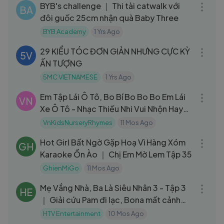
BYB's challenge ｜ Thi tài catwalk với
BA
đôi guốc 25cm nhận quà Baby Three
BYB Academy
1 Yrs Ago
10:50
29 KIỂU TÓC ĐƠN GIẢN NHƯNG CỰC KỲ
5V
ẤN TƯỢNG
5MC VIETNAMESE
1 Yrs Ago
03:35
Em Tập Lái Ô Tô, Bo Bí Bo Bo Bo Em Lái
VN
Xe Ô Tô - Nhạc Thiếu Nhi Vui Nhộn Hay
Nhất
VnKidsNurseryRhymes
11 Mos Ago
13:10
Hot Girl Bất Ngờ Gặp Hoạ Vì Hàng Xóm
GH
Karaoke Ồn Ào ｜ Chị Em Mờ Lem Tập 35
GhienMiGo
11 Mos Ago
51:51
Mẹ Vắng Nhà, Ba Là Siêu Nhân 3 - Tập 3
HE
｜ Giải cứu Pam đi lạc, Bona mất cảnh
giác (31⧸3⧸2024)
HTV Entertainment
10 Mos Ago
10:46