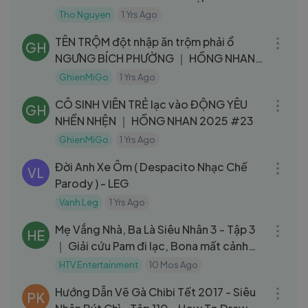
Tho Nguyen
1 Yrs Ago
09:06
TÊN TRỘM đột nhập ăn trộm phải ổ
GH
NGƯNG BÍCH PHƯỜNG ｜ HỒNG NHAN
2025 #24
GhienMiGo
1 Yrs Ago
09:14
CÔ SINH VIÊN TRẺ lạc vào ĐỘNG YÊU
GH
NHỀN NHỆN ｜ HỒNG NHAN 2025 #23
GhienMiGo
1 Yrs Ago
04:32
Đời Anh Xe Ôm ( Despacito Nhạc Chế
VL
Parody ) - LEG
Vanh Leg
1 Yrs Ago
51:51
Mẹ Vắng Nhà, Ba Là Siêu Nhân 3 - Tập 3
HE
｜ Giải cứu Pam đi lạc, Bona mất cảnh
giác (31⧸3⧸2024)
HTV Entertainment
10 Mos Ago
05:15
Hướng Dẫn Vẽ Gà Chibi Tết 2017 - Siêu
PK