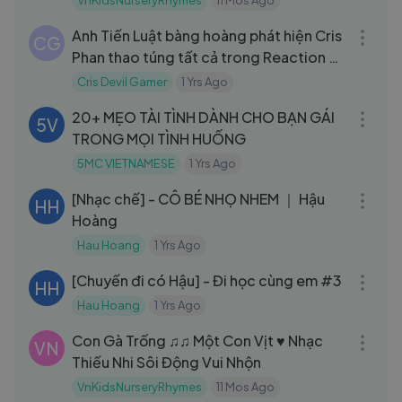
VnKidsNurseryRhymes
11 Mos Ago
33:43
Anh Tiến Luật bàng hoàng phát hiện Cris
CG
Phan thao túng tất cả trong Reaction 2
Ngày 1 Đêm Tập 54
Cris Devil Gamer
1 Yrs Ago
13:19
20+ MẸO TÀI TÌNH DÀNH CHO BẠN GÁI
5V
TRONG MỌI TÌNH HUỐNG
5MC VIETNAMESE
1 Yrs Ago
05:15
[Nhạc chế] - CÔ BÉ NHỌ NHEM ｜ Hậu
HH
Hoàng
Hau Hoang
1 Yrs Ago
08:49
[Chuyến đi có Hậu] - Đi học cùng em #3
HH
Hau Hoang
1 Yrs Ago
03:43
Con Gà Trống ♫♫ Một Con Vịt ♥ Nhạc
VN
Thiếu Nhi Sôi Động Vui Nhộn
VnKidsNurseryRhymes
11 Mos Ago
45:14