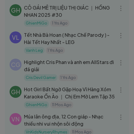
CÔ GÁI MÊ TRỊ LIỆU THỊ GIÁC ｜ HỒNG
GH
NHAN 2025 #30
GhienMiGo
1 Yrs Ago
08:25
Tết Nhà Bà Hoan ( Nhạc Chế Parody ) -
VL
Hài Tết Hay Nhất - LEG
Vanh Leg
1 Yrs Ago
03:29
Highlight Cris Phan và anh em AllStars đi
CG
đá giải
Cris Devil Gamer
1 Yrs Ago
13:10
Hot Girl Bất Ngờ Gặp Hoạ Vì Hàng Xóm
GH
Karaoke Ồn Ào ｜ Chị Em Mờ Lem Tập 35
GhienMiGo
11 Mos Ago
03:50
Múa lân ông địa, 12 Con giáp - Nhạc
VN
thiếu nhi vui nhộn sôi động
VnKidsNurseryRhymes
11 Mos Ago