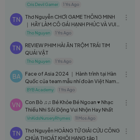
Đêm tập 43
Cris Devil Gamer
1 Yrs Ago
11:02
Thơ Nguyễn CHƠI GAME THÔNG MINH
TN
｜ HÃY LÀM CÔ GÁI HẠNH PHÚC VÀ VUI
VẺ
Tho Nguyen
1 Yrs Ago
10:28
REVIEW PHIM HÀI ĂN TRỘM TRÁI TIM
TN
QUÁI VẬT
Tho Nguyen
1 Yrs Ago
11:08
Face of Asia 2024 ｜ Hành trình tại Hàn
BA
Quốc của team mẫu nhí đoàn Việt Nam
｜BYB Academy
BYB Academy
1 Yrs Ago
04:49
Con Bò ♫♫ Bé Khỏe Bé Ngoan ♥ Nhạc
VN
Thiếu Nhi Sôi Động Vui Nhộn Hay Nhất
VnKidsNurseryRhymes
11 Mos Ago
11:18
Thơ Nguyễn HOÀNG TỬ GIẢI CỨU CÔNG
TN
CHÚA THOÁT KHỎI HANG tập 1