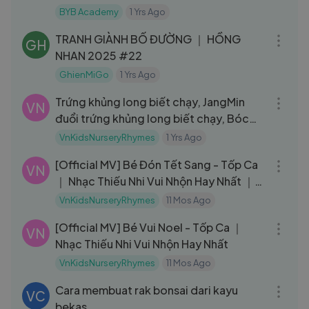
Quốc ｜BYB Academy
BYB Academy
1 Yrs Ago
08:59
TRANH GIÀNH BỐ ĐƯỜNG ｜ HỒNG
GH
NHAN 2025 #22
GhienMiGo
1 Yrs Ago
11:04
Trứng khủng long biết chạy, JangMin
VN
đuổi trứng khủng long biết chạy, Bóc
trứng khủng long
VnKidsNurseryRhymes
1 Yrs Ago
03:26
[Official MV] Bé Đón Tết Sang - Tốp Ca
VN
｜ Nhạc Thiếu Nhi Vui Nhộn Hay Nhất ｜
Múa Thiếu Nhi
VnKidsNurseryRhymes
11 Mos Ago
04:32
[Official MV] Bé Vui Noel - Tốp Ca ｜
VN
Nhạc Thiếu Nhi Vui Nhộn Hay Nhất
VnKidsNurseryRhymes
11 Mos Ago
05:29
Cara membuat rak bonsai dari kayu
VC
bekas