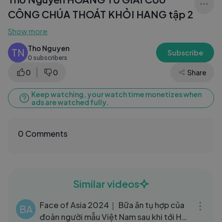
CÔNG CHÚA THOÁT KHỎI HANG tập 2
Show more
Tho Nguyen
TN
Subscribe
0 subscribers
0
0
Share
Keep watching, your watch time monetizes when
ads are watched fully.
0 Comments
Similar videos
11:53
Face of Asia 2024｜ Bữa ăn tụ hợp của
BA
đoàn người mẫu Việt Nam sau khi tới Hàn