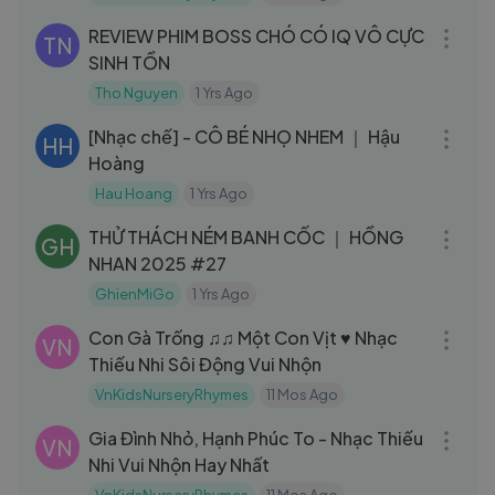
10:46
REVIEW PHIM BOSS CHÓ CÓ IQ VÔ CỰC
TN
SINH TỒN
Tho Nguyen
1 Yrs Ago
05:15
[Nhạc chế] - CÔ BÉ NHỌ NHEM ｜ Hậu
HH
Hoàng
Hau Hoang
1 Yrs Ago
08:19
THỬ THÁCH NÉM BANH CỐC ｜ HỒNG
GH
NHAN 2025 #27
GhienMiGo
1 Yrs Ago
03:43
Con Gà Trống ♫♫ Một Con Vịt ♥ Nhạc
VN
Thiếu Nhi Sôi Động Vui Nhộn
VnKidsNurseryRhymes
11 Mos Ago
04:47
Gia Đình Nhỏ, Hạnh Phúc To - Nhạc Thiếu
VN
Nhi Vui Nhộn Hay Nhất