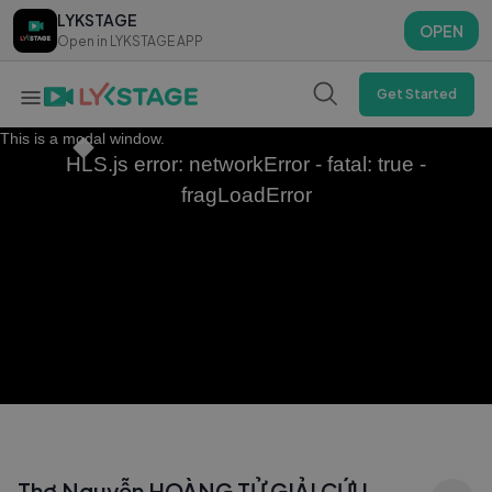
LYKSTAGE
LYKSTAGE
OPEN
OPEN
Open in LYKSTAGE APP
Open in LYKSTAGE APP
Get Started
This is a modal window.
HLS.js error: networkError - fatal: true -
fragLoadError
Thơ Nguyễn HOÀNG TỬ GIẢI CỨU