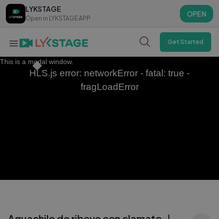
LYKSTAGE
LYKSTAGE
OPEN
OPEN
Open in LYKSTAGE APP
Open in LYKSTAGE APP
Get Started
This is a modal window.
HLS.js error: networkError - fatal: true -
fragLoadError
Aguachile de ribeye con clamato ｜