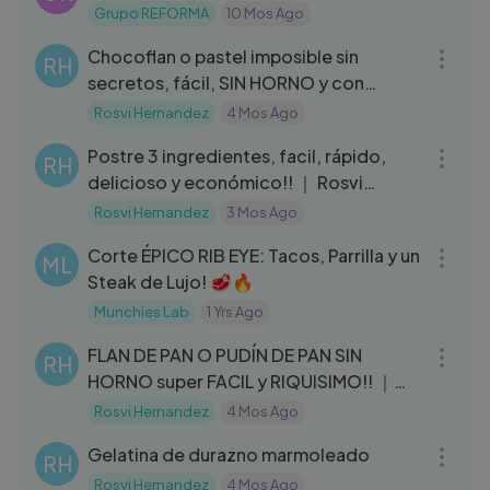
Grupo REFORMA
10 Mos Ago
10:48
Chocoflan o pastel imposible sin
RH
secretos, fácil, SIN HORNO y con
HORNO!
Rosvi Hernandez
4 Mos Ago
05:02
Postre 3 ingredientes, facil, rápido,
RH
delicioso y económico!! ｜ Rosvi
Hernández
Rosvi Hernandez
3 Mos Ago
16:17
Corte ÉPICO RIB EYE: Tacos, Parrilla y un
ML
Steak de Lujo! 🥩🔥
Munchies Lab
1 Yrs Ago
09:45
FLAN DE PAN O PUDÍN DE PAN SIN
RH
HORNO super FACIL y RIQUISIMO!! ｜
ROSVI HERNÁNDEZ
Rosvi Hernandez
4 Mos Ago
06:18
Gelatina de durazno marmoleado
RH
Rosvi Hernandez
4 Mos Ago