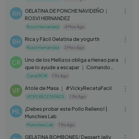
09:26
GELATINA DE PONCHE NAVIDEÑO｜
RH
ROSVI HERNANDEZ
Rosvi Hernandez
4 Mos Ago
07:50
Rica y Fácil Gelatina de yogurth
RH
Rosvi Hernandez
3 Mos Ago
08:15
Uno de los Mellizos obliga a Henao para
CR
que lo ayude a escapar ｜ Comando
Élite
Canal RCN
1 Yrs Ago
04:38
Atole de Masa ｜ #VickyRecetaFacil
VF
VICKY RECETA FACIL
1 Yrs Ago
09:06
¡Debes probar este Pollo Relleno! |
ML
Munchies Lab
Munchies Lab
1 Yrs Ago
06:42
GELATINA BOMBONES⧸ Dessert Jelly