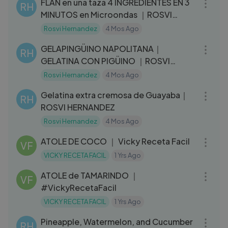
FLAN en una taza 4 INGREDIENTES EN 3
RH
MINUTOS en Microondas ｜ROSVI
HERNÁNDEZ
Rosvi Hernandez
4 Mos Ago
09:04
GELAPINGÜINO NAPOLITANA｜
RH
GELATINA CON PIGÜINO ｜ROSVI
HERNANDEZ
Rosvi Hernandez
4 Mos Ago
09:41
Gelatina extra cremosa de Guayaba｜
RH
ROSVI HERNANDEZ
Rosvi Hernandez
4 Mos Ago
06:06
ATOLE DE COCO ｜ Vicky Receta Facil
VF
VICKY RECETA FACIL
1 Yrs Ago
10:04
ATOLE de TAMARINDO ｜
VF
#VickyRecetaFacil
VICKY RECETA FACIL
1 Yrs Ago
05:35
Pineapple, Watermelon, and Cucumber
RH