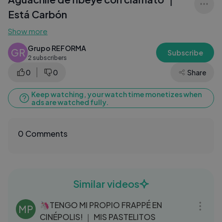
Está Carbón
Show more
Grupo REFORMA
GR
Subscribe
2 subscribers
0
0
Share
Keep watching, your watch time monetizes when
ads are watched fully.
0 Comments
Similar videos
06:58
🦄TENGO MI PROPIO FRAPPÉ EN
MP
CINÉPOLIS! ｜ MIS PASTELITOS