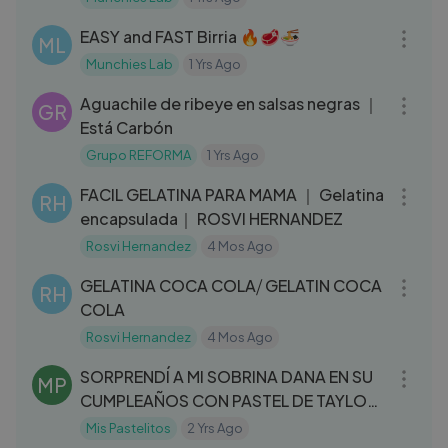
11:12
EASY and FAST Birria 🔥🥩🍜
ML
Munchies Lab
1 Yrs Ago
05:31
Aguachile de ribeye en salsas negras ｜
GR
Está Carbón
Grupo REFORMA
1 Yrs Ago
12:32
FACIL GELATINA PARA MAMA ｜ Gelatina
RH
encapsulada｜ ROSVI HERNANDEZ
Rosvi Hernandez
4 Mos Ago
05:53
GELATINA COCA COLA⧸ GELATIN COCA
RH
COLA
Rosvi Hernandez
4 Mos Ago
06:43
SORPRENDÍ A MI SOBRINA DANA EN SU
MP
CUMPLEAÑOS CON PASTEL DE TAYLOR
SWIFT ｜ MIS PASTELITOS
Mis Pastelitos
2 Yrs Ago
05:59