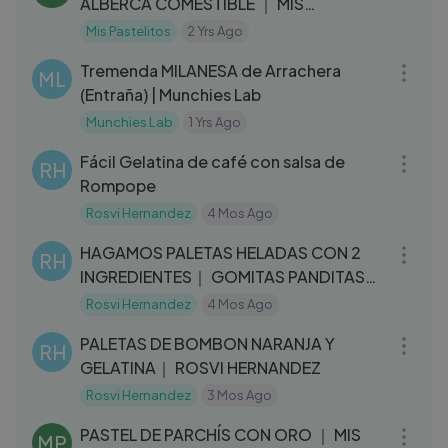
ALBERCA COMESTIBLE ｜ MIS
PASTELITOS
Mis Pastelitos
2 Yrs Ago
08:11
Tremenda MILANESA de Arrachera
ML
(Entraña) | Munchies Lab
Munchies Lab
1 Yrs Ago
04:23
Fácil Gelatina de café con salsa de
RH
Rompope
Rosvi Hernandez
4 Mos Ago
06:33
HAGAMOS PALETAS HELADAS CON 2
RH
INGREDIENTES｜ GOMITAS PANDITAS｜
ROSVI HERNANDEZ
Rosvi Hernandez
4 Mos Ago
06:38
PALETAS DE BOMBON NARANJA Y
RH
GELATINA｜ ROSVI HERNANDEZ
Rosvi Hernandez
3 Mos Ago
05:51
PASTEL DE PARCHÍS CON ORO ｜ MIS
MP