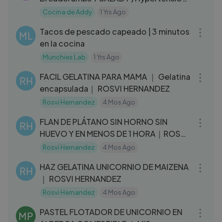
Menopause, Fat Loss, Sugar
Cocina de Addy
1 Yrs Ago
03:17
Tacos de pescado capeado | 3 minutos
ML
en la cocina
Munchies Lab
1 Yrs Ago
12:32
FACIL GELATINA PARA MAMA ｜ Gelatina
RH
encapsulada｜ ROSVI HERNANDEZ
Rosvi Hernandez
4 Mos Ago
08:45
FLAN DE PLÁTANO SIN HORNO SIN
RH
HUEVO Y EN MENOS DE 1 HORA｜ROSVI
HERNÁNDEZ
Rosvi Hernandez
4 Mos Ago
14:32
HAZ GELATINA UNICORNIO DE MAIZENA
RH
｜ ROSVI HERNANDEZ
Rosvi Hernandez
4 Mos Ago
06:10
PASTEL FLOTADOR DE UNICORNIO EN
MP