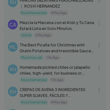
MINIONS GELATINAS PERSONALIZADAS
RH
｜ ROSVI HERNANDEZ
Rosvi Hernandez
4 Mos Ago
03:00
Mezcla la Maicena con el Atún y Tu Cena
CA
Estará Lista en Solo Minutos.
Chef A
2 Mos Ago
15:42
The Best Picaña for Christmas with
ML
Gratin Potatoes and Irresistible Sauces
🎄🔥
Munchies Lab
1 Yrs Ago
06:56
Homemade pickled chiles or jalapeño
RH
chiles, high-yield, for business or
consumption!
Rosvi Hernandez
1 Yrs Ago
06:46
CREPAS DE AVENA 3 INGREDIENTES
RH
SUPER SUAVES, FÁCILES Y
RIQUISIMAS!!!
Rosvi Hernandez
4 Mos Ago
10:54