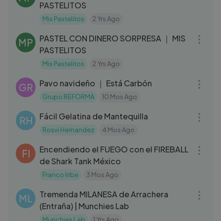
PASTELITOS
Mis Pastelitos
2 Yrs Ago
05:12
PASTEL CON DINERO SORPRESA ｜ MIS
MP
PASTELITOS
Mis Pastelitos
2 Yrs Ago
12:29
Pavo navideño ｜ Está Carbón
GR
Grupo REFORMA
10 Mos Ago
04:08
Fácil Gelatina de Mantequilla
RH
Rosvi Hernandez
4 Mos Ago
07:00
Encendiendo el FUEGO con el FIREBALL
FI
de Shark Tank México
Franco Iribe
3 Mos Ago
08:11
Tremenda MILANESA de Arrachera
ML
(Entraña) | Munchies Lab
Munchies Lab
1 Yrs Ago