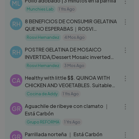
Pollo adobado | 3 minutos en la parrilla
ML
Munchies Lab
1 Yrs Ago
04:30
8 BENEFICIOS DE CONSUMIR GELATINA
RH
QUE NO ESPERABAS｜ROSVI
HERNÁNDEZ
Rosvi Hernandez
4 Mos Ago
06:34
POSTRE GELATINA DE MOSAICO
RH
INVERTIDA⧸Dessert Mosaic inverted
gelatin
Rosvi Hernandez
3 Mos Ago
06:37
Healthy with little $$. QUINOA WITH
CA
CHICKEN AND VEGETABLES. Suitable
for Blood Pressure, Fatty Li...
Cocina de Addy
1 Yrs Ago
03:40
Aguachile de ribeye con clamato ｜
GR
Está Carbón
Grupo REFORMA
1 Yrs Ago
10:06
Parrillada norteña ｜ Está Carbón
GR