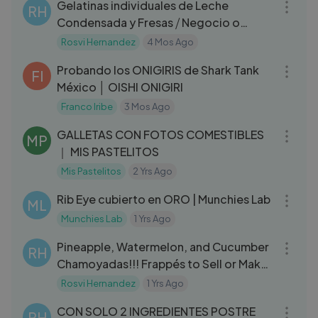
Gelatinas individuales de Leche
RH
Condensada y Fresas ⧸ Negocio o
venta con costos
Rosvi Hernandez
4 Mos Ago
05:29
Probando los ONIGIRIS de Shark Tank
FI
México │ OISHI ONIGIRI
Franco Iribe
3 Mos Ago
06:46
GALLETAS CON FOTOS COMESTIBLES
MP
｜ MIS PASTELITOS
Mis Pastelitos
2 Yrs Ago
13:46
Rib Eye cubierto en ORO | Munchies Lab
ML
Munchies Lab
1 Yrs Ago
05:35
Pineapple, Watermelon, and Cucumber
RH
Chamoyadas!!! Frappés to Sell or Make
at Home!!!
Rosvi Hernandez
1 Yrs Ago
08:38
CON SOLO 2 INGREDIENTES POSTRE
RH