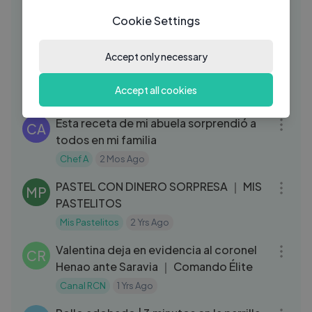
RH
ingredientes
Cookie Settings
Rosvi Hernandez
4 Mos Ago
05:19
Accept only necessary
Gelatinas de mosaico con piña para
RH
negocio súper fácil pocos ingredientes
Accept all cookies
Rosvi Hernandez
4 Mos Ago
03:07
Esta receta de mi abuela sorprendió a
CA
todos en mi familia
Chef A
2 Mos Ago
05:12
PASTEL CON DINERO SORPRESA ｜ MIS
MP
PASTELITOS
Mis Pastelitos
2 Yrs Ago
08:06
Valentina deja en evidencia al coronel
CR
Henao ante Saravia ｜ Comando Élite
Canal RCN
1 Yrs Ago
03:01