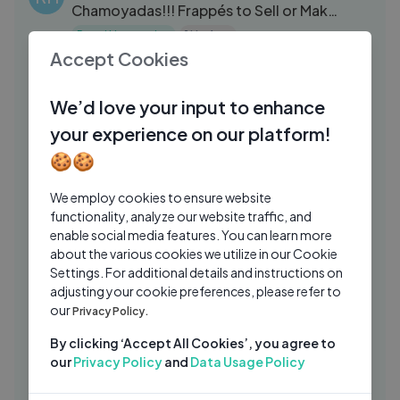
Chamoyadas!!! Frappés to Sell or Make
at Home!!!
Rosvi Hernandez
1 Yrs Ago
07:08
Accept Cookies
GELATINA DE PLATANO Y QUESO
RH
CREMA｜ ROSVI HERNANDEZ
We’d love your input to enhance
Rosvi Hernandez
4 Mos Ago
09:51
your experience on our platform!
Postre más que económico solo 3
RH
🍪🍪
ingredientes o solo 2 facilísimo de
bombones
We employ cookies to ensure website
Rosvi Hernandez
3 Mos Ago
03:17
functionality, analyze our website traffic, and
Tacos de pescado capeado | 3 minutos
enable social media features. You can learn more
ML
en la cocina
about the various cookies we utilize in our Cookie
Settings. For additional details and instructions on
Munchies Lab
1 Yrs Ago
06:42
adjusting your cookie preferences, please refer to
our
GELATINA BOMBONES⧸ Dessert Jelly
Privacy Policy.
RH
candy
By clicking ‘Accept All Cookies’, you agree to
Rosvi Hernandez
4 Mos Ago
our
Privacy Policy
and
Data Usage Policy
04:17
Gelatina de soda o refresco 3