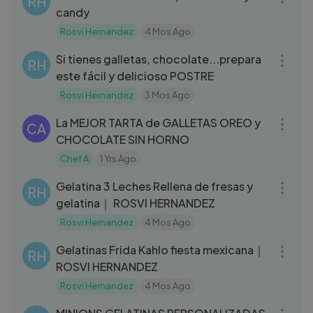
RH
candy
Rosvi Hernandez
4 Mos Ago
08:53
Si tienes galletas, chocolate...prepara
RH
este fácil y delicioso POSTRE
Rosvi Hernandez
3 Mos Ago
03:11
La MEJOR TARTA de GALLETAS OREO y
CA
CHOCOLATE SIN HORNO
Chef A
1 Yrs Ago
12:09
Gelatina 3 Leches Rellena de fresas y
RH
gelatina｜ ROSVI HERNANDEZ
Rosvi Hernandez
4 Mos Ago
08:51
Gelatinas Frida Kahlo fiesta mexicana｜
RH
ROSVI HERNANDEZ
Rosvi Hernandez
4 Mos Ago
05:09