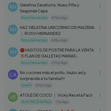
Gelatina Zanahoria, Nuez,Piña y
RH
Segunda Capa
Rosvi Hernandez
4 Mos Ago
14:32
HAZ GELATINA UNICORNIO DE MAIZENA
RH
｜ ROSVI HERNANDEZ
Rosvi Hernandez
4 Mos Ago
07:22
🔴VASITOS DE POSTRE PARA LA VENTA
RH
🍮FLAN DE GALLETAS MARIAS
INDIVIDUALES 3
Rosvi Hernandez
3 Mos Ago
03:39
No cocines más el pollo, hazlo así y
CA
sorprende a tu familia!!!
Chef A
2 Mos Ago
06:06
ATOLE DE COCO ｜ Vicky Receta Facil
VF
VICKY RECETA FACIL
1 Yrs Ago
11:12