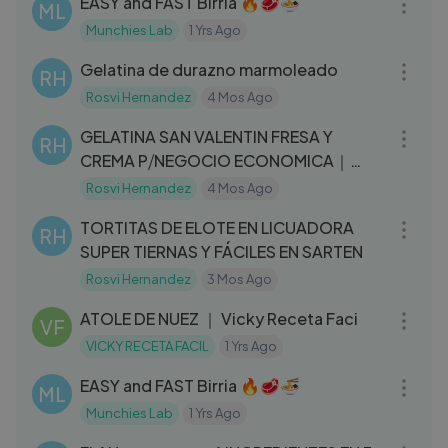
EASY and FAST Birria 🔥🥩🍜
ML
Munchies Lab
1 Yrs Ago
06:18
Gelatina de durazno marmoleado
RH
Rosvi Hernandez
4 Mos Ago
10:10
GELATINA SAN VALENTIN FRESA Y
RH
CREMA P⧸NEGOCIO ECONOMICA｜
ROSVI HERNANDEZ
Rosvi Hernandez
4 Mos Ago
07:22
TORTITAS DE ELOTE EN LICUADORA
RH
SUPER TIERNAS Y FÁCILES EN SARTEN
Rosvi Hernandez
3 Mos Ago
06:46
ATOLE DE NUEZ ｜ Vicky Receta Faci
VF
VICKY RECETA FACIL
1 Yrs Ago
11:12
EASY and FAST Birria 🔥🥩🍜
ML
Munchies Lab
1 Yrs Ago
08:01