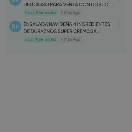
DELICIOSO PARA VENTA CON COSTOS
EXACTOS INDV
Rosvi Hernandez
4 Mos Ago
04:59
ENSALADA NAVIDEÑA 4 INGREDIENTES
RH
DE DURAZNOS SUPER CREMOSA,
ECONOMICA Y
Rosvi Hernandez
4 Mos Ago