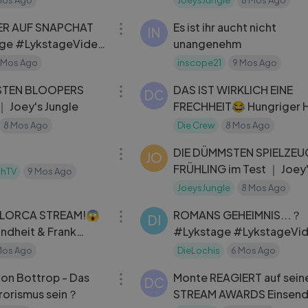
07:17
ck Reaktion
ER AUF SNAPCHAT
Es ist ihr aucht nicht
IN
age #LykstageVideo
unangenehm
reator
 Mos Ago
inscope21
9 Mos Ago
05:29
STEN BLOOPERS
DAS IST WIRKLICH EINE
DC
 ｜ Joey's Jungle
FRECHHEIT😂 Hungriger 
SPIEL 13： ABPUMPEN ｜
8 Mos Ago
Die Crew
8 Mos Ago
03:00
MontanaBlack Reaktion
DIE DÜMMSTEN SPIELZEU
JO
FRÜHLING im Test ｜ Joey
chTV
9 Mos Ago
Jungle
JoeysJungle
8 Mos Ago
45:19
LLORCA STREAM!😱
ROMANS GEHEIMNIS...？
DI
#Lykstage #LykstageVi
ontanaBlack IRL
#LykstageCreator
Mos Ago
DieLochis
6 Mos Ago
05:58
on Bottrop - Das
Monte REAGIERT auf sein
DC
rrorismus sein？
STREAM AWARDS Einsen