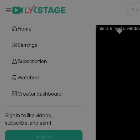
Home
This is a modal windo
Earnings
Subscription
Watchlist
Creator dashboard
Sign in to like videos,
subscribe, and earn!
Sign in