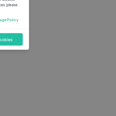
ces, please
age Policy
ookies