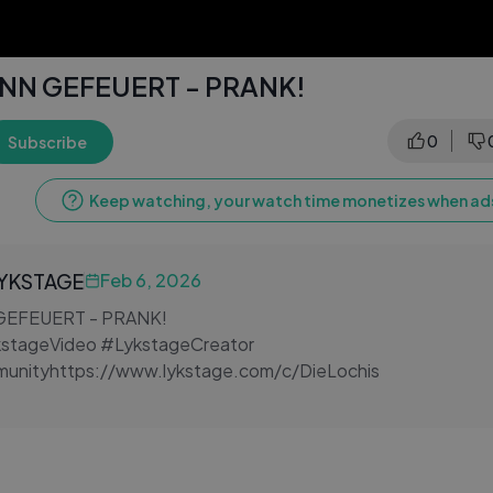
N GEFEUERT - PRANK!
0
Subscribe
Keep watching, your watch time monetizes when ads
LYKSTAGE
Feb 6, 2026
EFEUERT - PRANK!
stageVideo #LykstageCreator
nityhttps://www.lykstage.com/c/DieLochis