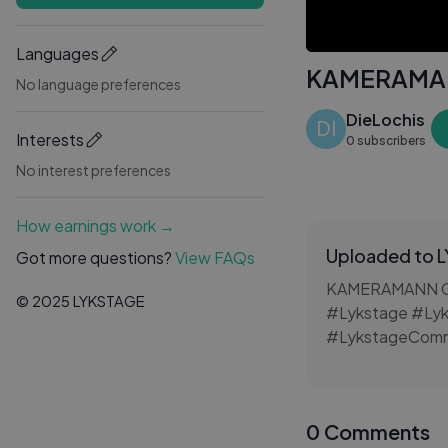
Languages
KAMERAMAN
No language preferences
DieLochis
DI
Interests
0 subscribers
No interest preferences
How earnings work →
Uploaded to 
Got more questions?
View FAQs
KAMERAMANN G
© 2025 LYKSTAGE
#Lykstage #Lyk
#LykstageCommu
0 Comments