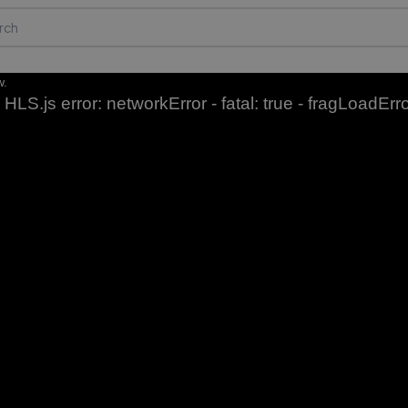
w.
HLS.js error: networkError - fatal: true - fragLoadErr