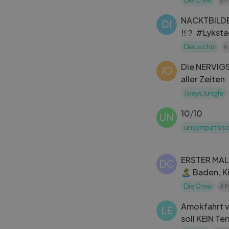
MontanaBla
NACKTBILD
DI
!!？ #Lykst
#LykstageC
DieLochis
6
Die NERVIG
JO
aller Zeiten
JoeysJungle
10⧸10
UN
unsympathis
ERSTER MA
DC
🏝 Baden, Kindheit & Frank
Rosin？! ｜ M
Die Crew
8 
Amokfahrt v
LE
soll KEIN Te