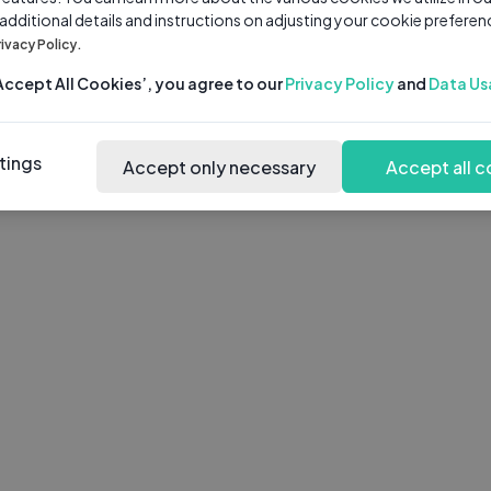
 additional details and instructions on adjusting your cookie preferen
rivacy Policy.
‘Accept All Cookies’, you agree to our
Privacy Policy
and
Data Us
tings
Accept only necessary
Accept all c