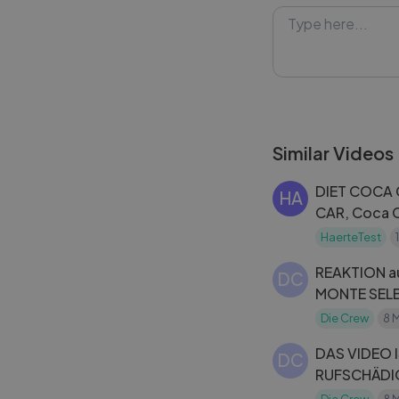
Similar Videos
DIET COCA
HA
CAR, Coca C
PowerAde, F
HaerteTest
and Mentos
REAKTION a
DC
MONTE SELB
Hugo ｜ Mon
Die Crew
8 
DAS VIDEO 
DC
RUFSCHÄDI
auf Hungriger Hugo ｜
Die Crew
8 