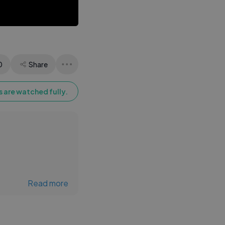
#Lykstage
#LykstageVideo
0
Share
 are watched fully.
Read more