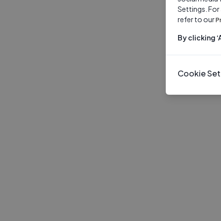
Settings. For
refer to our
P
By clicking 
Cookie Set