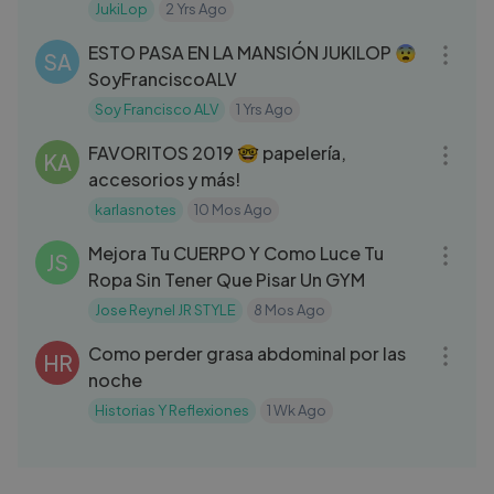
JukiLop
2 Yrs Ago
15:06
ESTO PASA EN LA MANSIÓN JUKILOP 😨
SA
SoyFranciscoALV
Soy Francisco ALV
1 Yrs Ago
10:08
FAVORITOS 2019 🤓 papelería,
KA
accesorios y más!
karlasnotes
10 Mos Ago
05:11
Mejora Tu CUERPO Y Como Luce Tu
JS
Ropa Sin Tener Que Pisar Un GYM
Jose Reynel JR STYLE
8 Mos Ago
05:24
Como perder grasa abdominal por las
HR
noche
Historias Y Reflexiones
1 Wk Ago
19:08
Fui a QATAR! ¿Es TAN MALO como
JZ
DICEN？ ft Luisito Comunica, Fede