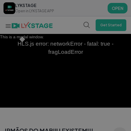
LYKSTAGE
LYKSTAGE
OPEN
OPEN
Open in LYKSTAGE APP
Open in LYKSTAGE APP
Get Started
This is a modal window.
HLS.js error: networkError - fatal: true -
fragLoadError
IRMÃOS DO MABIIU EXISTEM!!!