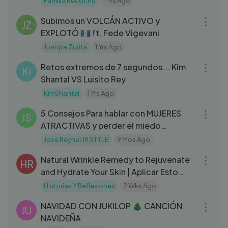
Familia Recocha
1 Yrs Ago
24:20
Subimos un VOLCÁN ACTIVO y
JZ
EXPLOTÓ 🇬🇹 ft. Fede Vigevani
Juanpa Zurita
1 Yrs Ago
18:01
Retos extremos de 7 segundos... Kim
KI
Shantal VS Luisito Rey
KimShantal
1 Yrs Ago
05:11
5 Consejos Para hablar con MUJERES
JS
ATRACTIVAS y perder el miedo
“Comprobado＂
Jose Reynel JR STYLE
9 Mos Ago
04:04
Natural Wrinkle Remedy to Rejuvenate
HR
and Hydrate Your Skin | Aplicar Esto
Para Eliminar Las Arrugas
Historias Y Reflexiones
2 Wks Ago
03:35
NAVIDAD CON JUKILOP 🎄 CANCIÓN
JU
NAVIDEÑA