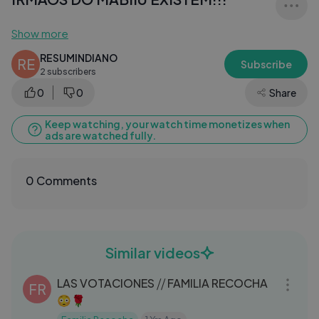
Show more
RESUMINDIANO
RE
Subscribe
2 subscribers
0
0
Share
Keep watching, your watch time monetizes when
ads are watched fully.
0 Comments
Similar videos
03:21
LAS VOTACIONES ⧸⧸ FAMILIA RECOCHA
FR
😳🌹