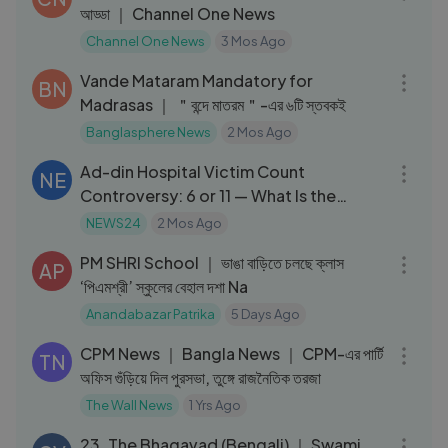
আড্ডা ｜ Channel One News
Channel One News
3 Mos Ago
24:59
Vande Mataram Mandatory for
BN
Madrasas ｜ ＂বন্দে মাতরম＂-এর ৬টি স্তবকই
Banglasphere News
2 Mos Ago
03:20
Ad-din Hospital Victim Count
NE
Controversy: 6 or 11 — What Is the
Truth?
NEWS24
2 Mos Ago
03:21
PM SHRI School ｜ ভাঙা বাড়িতে চলছে ক্লাস
AP
‘পিএমশ্রী’ স্কুলের বেহাল দশা Na
Anandabazar Patrika
5 Days Ago
03:44
CPM News ｜ Bangla News ｜ CPM-এর পার্টি
TN
অফিস গুঁড়িয়ে দিল পুরসভা, তুঙ্গে রাজনৈতিক তরজা
The Wall News
1 Yrs Ago
55:47
23. The Bhagavad (Bengali) ｜ Swami