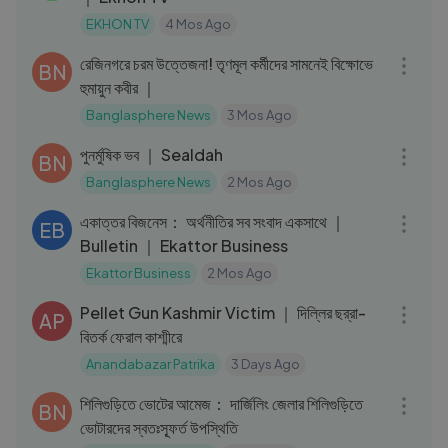
EKHON TV
4 Mos Ago
12:15
রেজিনগরে চরম উত্তেজনা! তৃণমূল কর্মীদের সামনেই বিক্ষোভে
BN
হুমায়ুন কবীর ｜
Banglasphere News
3 Mos Ago
03:25
পুনর্মুষিক ভব ｜ Sealdah
BN
Banglasphere News
2 Mos Ago
11:41
একাত্তর বিজনেস： অর্থনীতির সব সংবাদ একসাথে ｜
EB
Bulletin ｜ Ekattor Business
Ekattor Business
2 Mos Ago
03:59
Pellet Gun Kashmir Victim ｜ দিল্লির ছর্‌রা-
AP
বিতর্ক ফেরাল কাশ্মীরে
Anandabazar Patrika
3 Days Ago
13:00
শিলিগুড়িতে ভোটের আমেজ： দার্জিলিং জেলার শিলিগুড়িতে
BN
ভোটারদের স্বতঃস্ফূর্ত উপস্থিতি