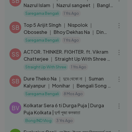
SB
Nazrul Islam ｜ Nazrul sangeet ｜ Bangla
Gaan 2023
Saregama Bengali
1 Yrs Ago
26:49
Top 5 Arijit SIngh ｜ Nispolok ｜
SB
Oboseshe ｜ Bhoy Dekhas Na ｜ Din
Khon Mapa Ache ｜ Bangla Gaan
Saregama Bengali
1 Yrs Ago
01:27:32
ACTOR. THINKER. FIGHTER. ft. Vikram
SS
Chatterjee ｜ Straight Up With Shree ｜
EP 48
Straight Up With Shree
1 Yrs Ago
04:01
Dure Theko Na ｜ দুরে থেকো না ｜ Suman
SB
Kalyanpur ｜ Monihar ｜ Bengali Song ｜
বাংলা গান
Saregama Bengali
8 Mos Ago
11:12
Kolkatar Sera 6 ti Durga Puja | Durga
BV
Puja Kolkata | দুর্গা পূজা কলকাতা
Bong IND Vlog
3 Yrs Ago
16:46