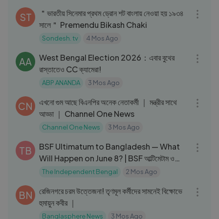
＂ভারতীয় সিনেমার প্রথম ড্রোন শট বাংলায় নেওয়া হয় ১৯৩৪
ST
সালে＂ Premendu Bikash Chaki
Sondesh. tv
4 Mos Ago
03:27
West Bengal Election 2026：এবার বুথের
AA
রাস্তাতেও CC ক্যামেরা!
ABP ANANDA
3 Mos Ago
32:08
এখনো গুম আছে বিএনপির অনেক নেতাকর্মী ｜ মন্ত্রীর সাথে
CN
আড্ডা ｜ Channel One News
Channel One News
3 Mos Ago
08:07
BSF Ultimatum to Bangladesh — What
TB
Will Happen on June 8? | BSF আল্টিমেটাম ও
BGB সংকট
The Independent Bengal
2 Mos Ago
12:15
রেজিনগরে চরম উত্তেজনা! তৃণমূল কর্মীদের সামনেই বিক্ষোভে
BN
হুমায়ুন কবীর ｜
Banglasphere News
3 Mos Ago