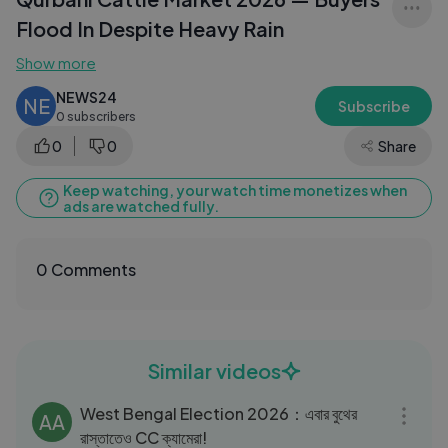
Flood In Despite Heavy Rain
Show more
NEWS24
NE
Subscribe
0 subscribers
0
0
Share
Keep watching, your watch time monetizes when
ads are watched fully.
0 Comments
Similar videos
03:27
West Bengal Election 2026：এবার বুথের
AA
রাস্তাতেও CC ক্যামেরা!