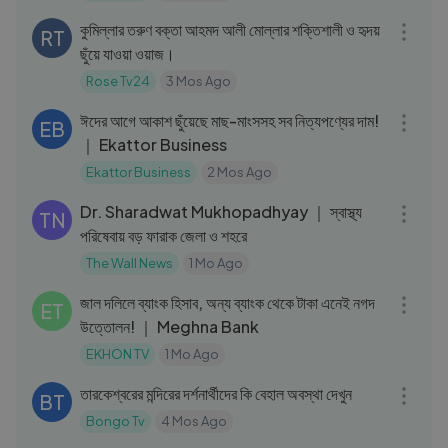
কুমিল্লার তরুণ বক্তা আহমদ আলী মোল্লার শক্তিশালী ও হৃদয়
RT
ছুঁয়ে যাওয়া ওয়াজ।
Rose Tv24
3 Mos Ago
03:06
ঈদের আগে আকাশ ছুঁয়েছে মাছ-মাংসসহ সব নিত্যপণ্যের দাম!
EB
｜ Ekattor Business
Ekattor Business
2 Mos Ago
05:21
Dr. Sharadwat Mukhopadhyay ｜ স্বাস্থ্য
TN
পরিষেবায় বড় ফারাক জেলা ও শহরে
The Wall News
1 Mo Ago
03:43
জাল দলিলে ব্যাংক হিসাব, অন্য ব্যাংক থেকে টাকা এনেই নগদ
ET
উত্তোলন! ｜ Meghna Bank
EKHON TV
1 Mo Ago
07:44
তারকেশ্বরের মন্দিরের দর্শনার্থীদের কি বেহাল অবস্থা দেখুন
BT
Bongo Tv
4 Mos Ago
59:17