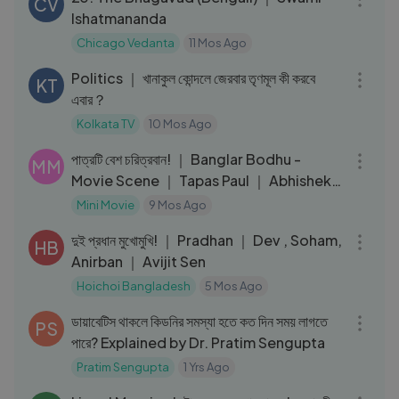
CV
Ishatmananda
Chicago Vedanta
11 Mos Ago
03:57
Politics ｜ খানাকুল কোন্দলে জেরবার তৃণমূল কী করবে
KT
এবার？
Kolkata TV
10 Mos Ago
08:38
পাত্রটি বেশ চরিত্রবান! ｜ Banglar Bodhu -
MM
Movie Scene ｜ Tapas Paul ｜ Abhishek
Chatterjee
Mini Movie
9 Mos Ago
05:31
দুই প্রধান মুখোমুখি! ｜ Pradhan ｜ Dev , Soham,
HB
Anirban ｜ Avijit Sen
Hoichoi Bangladesh
5 Mos Ago
09:23
ডায়াবেটিস থাকলে কিডনির সমস্যা হতে কত দিন সময় লাগতে
PS
পারে? Explained by Dr. Pratim Sengupta
Pratim Sengupta
1 Yrs Ago
03:48