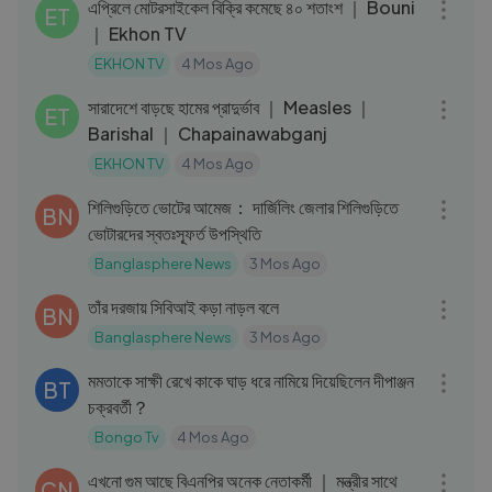
এপ্রিলে মোটরসাইকেল বিক্রি কমেছে ৪০ শতাংশ ｜ Bouni
ET
｜ Ekhon TV
EKHON TV
4 Mos Ago
05:21
সারাদেশে বাড়ছে হামের প্রাদুর্ভাব ｜ Measles ｜
ET
Barishal ｜ Chapainawabganj
EKHON TV
4 Mos Ago
13:00
শিলিগুড়িতে ভোটের আমেজ： দার্জিলিং জেলার শিলিগুড়িতে
BN
ভোটারদের স্বতঃস্ফূর্ত উপস্থিতি
Banglasphere News
3 Mos Ago
21:19
তাঁর দরজায় সিবিআই কড়া নাড়ল বলে
BN
Banglasphere News
3 Mos Ago
14:56
মমতাকে সাক্ষী রেখে কাকে ঘাড় ধরে নামিয়ে দিয়েছিলেন দীপাঞ্জন
BT
চক্রবর্তী？
Bongo Tv
4 Mos Ago
32:08
এখনো গুম আছে বিএনপির অনেক নেতাকর্মী ｜ মন্ত্রীর সাথে
CN