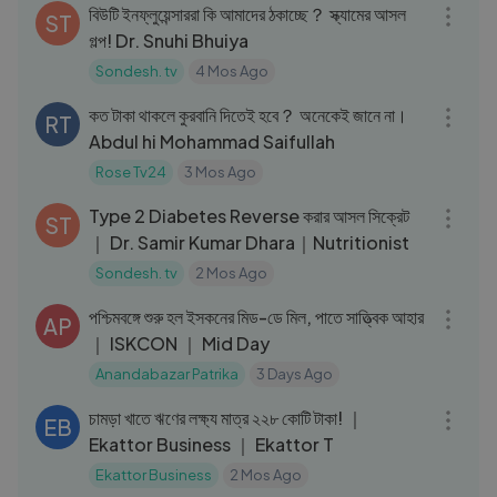
বিউটি ইনফ্লুয়েন্সাররা কি আমাদের ঠকাচ্ছে？ স্ক্যামের আসল
ST
গল্প! Dr. Snuhi Bhuiya
Sondesh. tv
4 Mos Ago
05:15
কত টাকা থাকলে কুরবানি দিতেই হবে？ অনেকেই জানে না।
RT
Abdul hi Mohammad Saifullah
Rose Tv24
3 Mos Ago
54:13
Type 2 Diabetes Reverse করার আসল সিক্রেট
ST
｜ Dr. Samir Kumar Dhara｜Nutritionist
Sondesh. tv
2 Mos Ago
04:55
পশ্চিমবঙ্গে শুরু হল ইসকনের মিড-ডে মিল, পাতে সাত্ত্বিক আহার
AP
｜ ISKCON ｜ Mid Day
Anandabazar Patrika
3 Days Ago
03:09
চামড়া খাতে ঋণের লক্ষ্য মাত্র ২২৮ কোটি টাকা! ｜
EB
Ekattor Business ｜ Ekattor T
Ekattor Business
2 Mos Ago
03:36