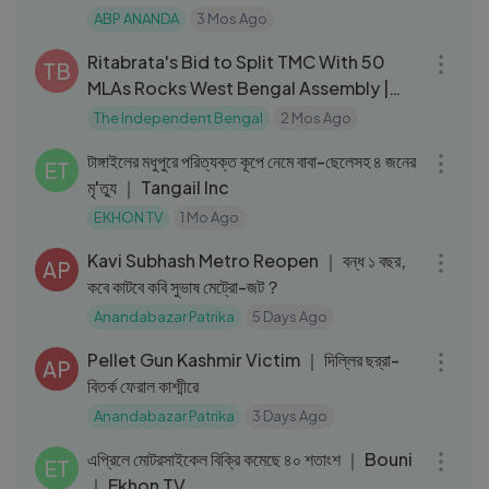
ABP ANANDA
3 Mos Ago
12:07
Ritabrata's Bid to Split TMC With 50
TB
MLAs Rocks West Bengal Assembly |
তৃণমূল ভাঙন ও ঋতব্রত বিতর্ক
The Independent Bengal
2 Mos Ago
03:52
টাঙ্গাইলের মধুপুরে পরিত্যক্ত কূপে নেমে বাবা-ছেলেসহ ৪ জনের
ET
মৃ'ত্যু ｜ Tangail Inc
EKHON TV
1 Mo Ago
04:01
Kavi Subhash Metro Reopen ｜ বন্ধ ১ বছর,
AP
কবে কাটবে কবি সুভাষ মেট্রো-জট？
Anandabazar Patrika
5 Days Ago
03:59
Pellet Gun Kashmir Victim ｜ দিল্লির ছর্‌রা-
AP
বিতর্ক ফেরাল কাশ্মীরে
Anandabazar Patrika
3 Days Ago
17:52
এপ্রিলে মোটরসাইকেল বিক্রি কমেছে ৪০ শতাংশ ｜ Bouni
ET
｜ Ekhon TV