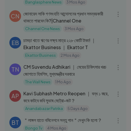
Banglasphere News
3 Mos Ago
30:05
জোনায়েদ সাকি গণসংহতি আন্দোলনের প্রধান সমন্বয়কারী
CN
থাকতে পারবেন কি?|Channel One
Channel One News
3 Mos Ago
03:09
চামড়া খাতে ঋণের লক্ষ্য মাত্র ২২৮ কোটি টাকা! ｜
EB
Ekattor Business ｜ Ekattor T
Ekattor Business
2 Mos Ago
03:12
CM Suvendu Adhikari ｜ মেয়ের চিকিৎসার খরচ
TN
জোগাতে হিমশিম, মুখ্যমন্ত্রীর দরবারে
The Wall News
1 Mo Ago
04:01
Kavi Subhash Metro Reopen ｜ বন্ধ ১ বছর,
AP
কবে কাটবে কবি সুভাষ মেট্রো-জট？
Anandabazar Patrika
5 Days Ago
04:45
＂লাঙ্গল হাতে নমিনেশনে সন্তু পান＂দেখুন কি হলো？
BT
Bongo Tv
4 Mos Ago
55:16