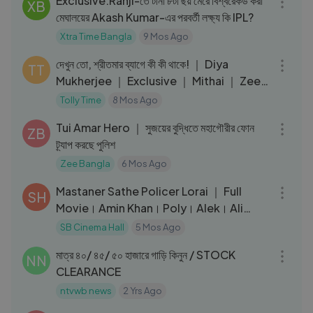
Exclusive:Ranji-তে টানা ৮টা ছয় মেরে বিশ্বরেকর্ড করা
XB
মেঘালয়ের Akash Kumar-এর পরবর্তী লক্ষ্য কি IPL?
Xtra Time Bangla
9 Mos Ago
05:40
দেখুন তো, শ্রীতমার ব্যাগে কী কী থাকে! ｜ Diya
TT
Mukherjee ｜ Exclusive ｜ Mithai ｜ Zee
Bangla
Tolly Time
8 Mos Ago
08:21
Tui Amar Hero ｜ সুজয়ের বুদ্ধিতে মহাগৌরীর ফোন
ZB
ট্র্যাপ করছে পুলিশ
Zee Bangla
6 Mos Ago
01:59:40
Mastaner Sathe Policer Lorai ｜ Full
SH
Movie। Amin Khan। Poly। Alek। Ali
Raj। Nasir
SB Cinema Hall
5 Mos Ago
19:53
মাত্র ৪০/ ৪৫/ ৫০ হাজারে গাড়ি কিনুন / STOCK
NN
CLEARANCE
ntvwb news
2 Yrs Ago
04:28