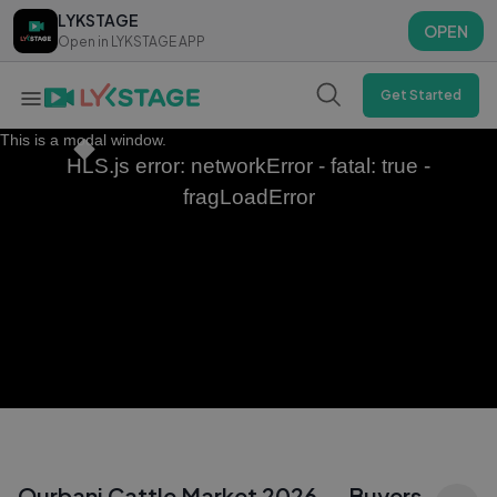
LYKSTAGE
LYKSTAGE
OPEN
OPEN
Open in LYKSTAGE APP
Open in LYKSTAGE APP
Get Started
This is a modal window.
HLS.js error: networkError - fatal: true -
fragLoadError
Qurbani Cattle Market 2026 — Buyers