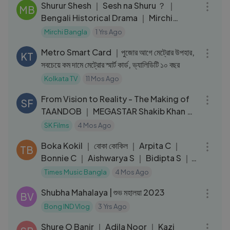
Shurur Shesh ｜ Sesh na Shuru ？ ｜
MB
Bengali Historical Drama ｜ Mirchi
Bangla ｜ EP 1
Mirchi Bangla
1 Yrs Ago
04:02
Metro Smart Card ｜পুজোর আগে মেট্রোর উপহার,
KT
সবচেয়ে কম দামে মেট্রোর স্মার্ট কার্ড, ভ্যালিডিটি ১০ বছর
Kolkata TV
11 Mos Ago
03:49
From Vision to Reality - The Making of
SF
TAANDOB ｜ MEGASTAR Shakib Khan ｜
SK Films
SK Films
4 Mos Ago
03:59
Boka Kokil ｜ বোকা কোকিল ｜ Arpita C ｜
TB
Bonnie C ｜ Aishwarya S ｜ Bidipta S ｜
New
Times Music Bangla
4 Mos Ago
05:30
Shubha Mahalaya | শুভ মহালয়া 2023
BV
Bong IND Vlog
3 Yrs Ago
07:11
Shure O Banir ｜ Adila Noor ｜ Kazi