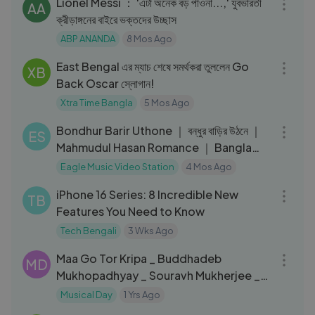
Lionel Messi ： 'এটা অনেক বড় পাওনা...,' যুবভারতী
AA
ক্রীড়াঙ্গনের বাইরে ভক্তদের উচ্ছাস
ABP ANANDA
8 Mos Ago
04:20
East Bengal এর ম্যাচ শেষে সমর্থকরা তুললেন Go
XB
Back Oscar স্লোগান!
Xtra Time Bangla
5 Mos Ago
04:42
Bondhur Barir Uthone ｜ বন্ধুর বাড়ির উঠনে ｜
ES
Mahmudul Hasan Romance ｜ Bangla
Song
Eagle Music Video Station
4 Mos Ago
10:28
iPhone 16 Series: 8 Incredible New
TB
Features You Need to Know
Tech Bengali
3 Wks Ago
05:06
Maa Go Tor Kripa _ Buddhadeb
MD
Mukhopadhyay _ Souravh Mukherjee _
Shyama Sangeet _ Aalo
Musical Day
1 Yrs Ago
12:12