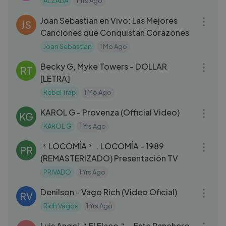
ALZADA
1 Yrs Ago
14:45
Joan Sebastian en Vivo: Las Mejores
JS
Canciones que Conquistan Corazones
Joan Sebastian
1 Mo Ago
03:24
Becky G, Myke Towers - DOLLAR
RT
[LETRA]
Rebel Trap
1 Mo Ago
03:46
KAROL G - Provenza (Official Video)
KG
KAROL G
1 Yrs Ago
05:54
＊LOCOMÍA＊ . LOCOMÍA - 1989
PR
(REMASTERIZADO) Presentación TV
PRIVADO
1 Yrs Ago
03:37
Denilson - Vago Rich (Video Oficial)
RV
Rich Vagos
1 Yrs Ago
03:51
Luis Angel ＂El Flaco＂ - Este Ranchero