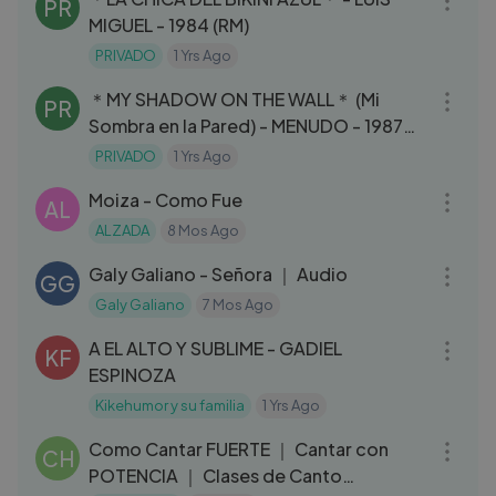
PR
MIGUEL - 1984 (RM)
PRIVADO
1 Yrs Ago
04:45
＊MY SHADOW ON THE WALL＊ (Mi
PR
Sombra en la Pared) - MENUDO - 1987
(REMASTERIZADO) (RAREZA)
PRIVADO
1 Yrs Ago
03:48
Moiza - Como Fue
AL
ALZADA
8 Mos Ago
03:14
Galy Galiano - Señora ｜ Audio
GG
Galy Galiano
7 Mos Ago
04:35
A EL ALTO Y SUBLIME - GADIEL
KF
ESPINOZA
Kikehumor y su familia
1 Yrs Ago
06:09
Como Cantar FUERTE ｜ Cantar con
CH
POTENCIA ｜ Clases de Canto