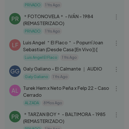
PRIVADO
1 Yrs Ago
04:21
＊FOTONOVELA＊ - IVÁN - 1984
PR
(REMASTERIZADO)
PRIVADO
1 Yrs Ago
05:20
Luis Angel ＂El Flaco＂ - Popurrí Joan
LF
Sebastian (Desde Casa [En Vivo]) [
Luis Angel El Flaco
1 Yrs Ago
03:13
Galy Galiano - El Calmante ｜ AUDIO
GG
Galy Galiano
1 Yrs Ago
03:24
Turek Hem x Neto Peña x Felp 22 - Caso
AL
Cerrado
ALZADA
8 Mos Ago
03:49
＊TARZAN BOY＊ - BALTIMORA - 1985
PR
(REMASTERIZADO)