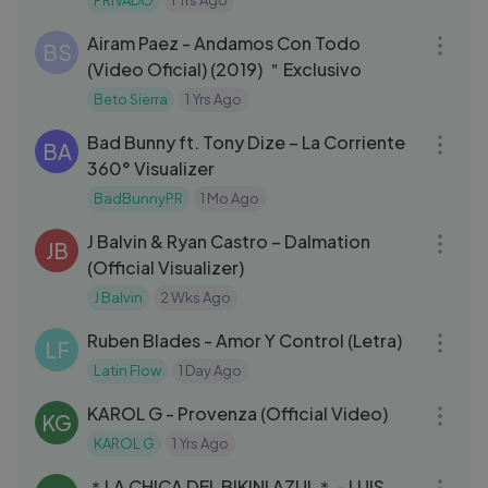
PRIVADO
1 Yrs Ago
03:15
Airam Paez - Andamos Con Todo
BS
(Video Oficial) (2019) ＂Exclusivo
Beto Sierra
1 Yrs Ago
03:18
Bad Bunny ft. Tony Dize – La Corriente
BA
360° Visualizer
BadBunnyPR
1 Mo Ago
03:40
J Balvin & Ryan Castro – Dalmation
JB
(Official Visualizer)
J Balvin
2 Wks Ago
05:52
Ruben Blades - Amor Y Control (Letra)
LF
Latin Flow
1 Day Ago
03:46
KAROL G - Provenza (Official Video)
KG
KAROL G
1 Yrs Ago
03:04
＊LA CHICA DEL BIKINI AZUL＊ - LUIS