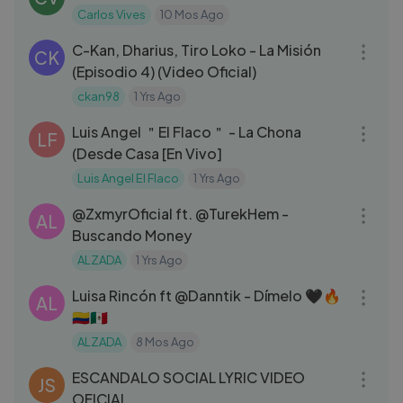
Carlos Vives
10 Mos Ago
04:53
C-Kan, Dharius, Tiro Loko - La Misión
CK
(Episodio 4) (Video Oficial)
ckan98
1 Yrs Ago
03:16
Luis Angel ＂El Flaco＂ - La Chona
LF
(Desde Casa [En Vivo]
Luis Angel El Flaco
1 Yrs Ago
03:49
‪@ZxmyrOficial‬ ft. ‪@TurekHem‬ -
AL
Buscando Money
ALZADA
1 Yrs Ago
04:19
Luisa Rincón ft ‪@Danntik‬ - Dímelo 🖤🔥
AL
🇨🇴🇲🇽
ALZADA
8 Mos Ago
03:19
ESCANDALO SOCIAL LYRIC VIDEO
JS
OFICIAL