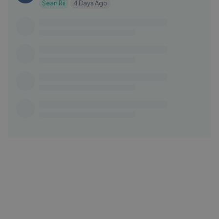
Sean Rii
4 Days Ago
04:07
Diomedes Díaz - Palabra Sagrada (Letra
DO
Oficial)
Diomedes Diaz Oficial
1 Yrs Ago
03:22
Chappell Roan - The Giver (Español +
IP
Lyrics)
iPerol
1 Yrs Ago
03:29
(LETRA) GLOSS DIOR - Rena OH,
RX
Bandoleros Ojinaga (Video Lyric)
Raul XC
1 Yrs Ago
03:54
Yng Lvcas & Peso Pluma - La Bebe
LA
(Remix) (Letra⧸Lyrics)
LatinoTrapBangersMusic
1 Mo Ago
03:07
Silvestre Dangond, Nicky Jam -
UB
Materialista (Letra⧸Lyrics)