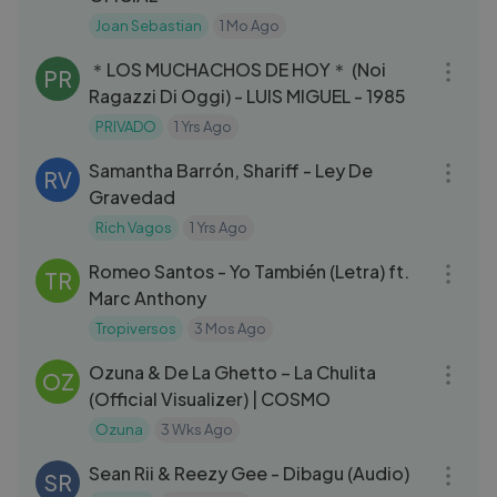
Joan Sebastian
1 Mo Ago
03:51
＊LOS MUCHACHOS DE HOY＊ (Noi
PR
Ragazzi Di Oggi) - LUIS MIGUEL - 1985
PRIVADO
1 Yrs Ago
04:01
Samantha Barrón, Shariff - Ley De
RV
Gravedad
Rich Vagos
1 Yrs Ago
05:06
Romeo Santos - Yo También (Letra) ft.
TR
Marc Anthony
Tropiversos
3 Mos Ago
03:27
Ozuna & De La Ghetto – La Chulita
OZ
(Official Visualizer) | COSMO
Ozuna
3 Wks Ago
04:19
Sean Rii & Reezy Gee - Dibagu (Audio)
SR