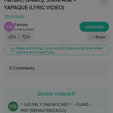
YAPAQUE (LYRIC VIDEO)
Show more
Farruko
FA
Subscribe
0 subscribers
0
0
Share
Keep watching, your watch time monetizes when
ads are watched fully.
0 Comments
Similar videos
04:30
＊LAS MIL Y UNA NOCHES＊ - FLANS -
PR
1987 (REMASTERIZADO)