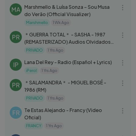
Marshmello & Luísa Sonza – Sou Musa
MA
do Verão (Official Visualizer)
Marshmello
1 Wk Ago
03:17
＊GUERRA TOTAL＊ - SASHA - 1987
PR
(REMASTERIZADO) Audios Olvidados
de los 80s...
PRIVADO
1 Yrs Ago
03:34
Lana Del Rey - Radio (Español + Lyrics)
IP
iPerol
1 Yrs Ago
04:05
＊SALAMANDRA＊ - MIGUEL BOSÉ -
PR
1986 (RM)
PRIVADO
1 Yrs Ago
03:37
Te Estas Alejando - Francy (Video
FR
Oficial)
FRANCY
1 Yrs Ago
03:14