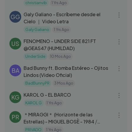
Christianvib
christianvib
1 Yrs Ago
04:02
Galy Galiano - Escríbeme desde el
GG
Cielo ｜ Video Letra
Galy Galiano
1 Yrs Ago
03:24
FENOMENO - UNDER SIDE 821 FT
US
@GEAS47 (HUMILDAD)
Under Side
10 Mos Ago
04:33
Bad Bunny ft. Bomba Estéreo - Ojitos
BA
Lindos (Video Oficial)
BadBunnyPR
3 Mos Ago
03:23
KAROL G - EL BARCO
KG
KAROL G
1 Yrs Ago
04:20
＊MIRAGGI＊ (Horizonte de las
PR
Estrellas) - MIGUEL BOSÈ - 1984 ⧸
Videoclip con la bella Ornella Muti.
PRIVADO
1 Yrs Ago
04:12