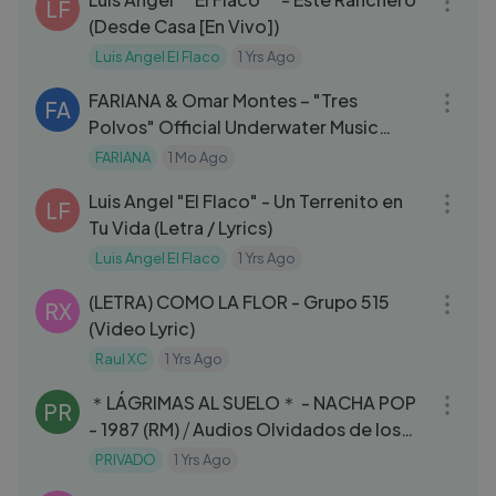
LF
(Desde Casa [En Vivo])
Luis Angel El Flaco
1 Yrs Ago
03:04
FARIANA & Omar Montes – "Tres
FA
Polvos" Official Underwater Music
Video
FARIANA
1 Mo Ago
03:18
Luis Angel "El Flaco" - Un Terrenito en
LF
Tu Vida (Letra / Lyrics)
Luis Angel El Flaco
1 Yrs Ago
03:06
(LETRA) COMO LA FLOR - Grupo 515
RX
(Video Lyric)
Raul XC
1 Yrs Ago
03:33
＊LÁGRIMAS AL SUELO＊ - NACHA POP
PR
- 1987 (RM) ⧸ Audios Olvidados de los
80s...
PRIVADO
1 Yrs Ago
03:08