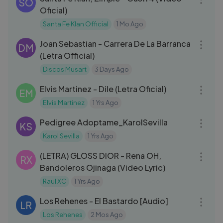
SO
Oficial)
Santa Fe Klan Official
1 Mo Ago
03:11
Joan Sebastian - Carrera De La Barranca
DM
(Letra Official)
Discos Musart
3 Days Ago
03:53
Elvis Martinez - Dile (Letra Oficial)
EM
Elvis Martinez
1 Yrs Ago
04:25
Pedigree Adoptame_KarolSevilla
KS
Karol Sevilla
1 Yrs Ago
03:29
(LETRA) GLOSS DIOR - Rena OH,
RX
Bandoleros Ojinaga (Video Lyric)
Raul XC
1 Yrs Ago
03:12
Los Rehenes - El Bastardo [Audio]
LR
Los Rehenes
2 Mos Ago
03:09