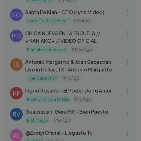
03:23
Santa Fe Klan - GTO (Lyric Video)
SO
Santa Fe Klan Official
1 Yrs Ago
03:50
CHICA NUEVA EN LA ESCUELA ⧸⧸
MS
•MANIAKO• ⧸⧸ VIDEO OFICIAL
Maniako Banuelos S
9 Mos Ago
04:47
Antonio Margarito & Joan Sebastian
JS
Live in Dallas, TX | Antonio Margarito
con Joan Sebastian en Dallas
Joan Sebastian
1 Mo Ago
09:42
Ingrid Rosario - El Poder De Tu Amor
KF
Kikehumor y su familia
1 Yrs Ago
03:37
Geassassin, Gera MX - Bien Puesto
RV
Rich Vagos
1 Yrs Ago
03:34
‪@ZxmyrOficial‬ - Llegaste Tu
AL