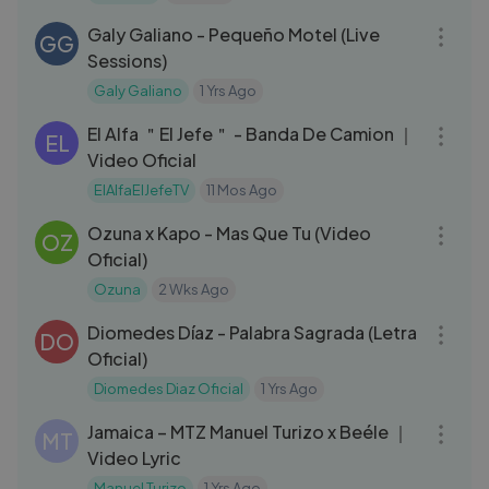
Galy Galiano - Pequeño Motel (Live
GG
Sessions)
Galy Galiano
1 Yrs Ago
03:15
El Alfa ＂El Jefe＂ - Banda De Camion ｜
EL
Video Oficial
ElAlfaElJefeTV
11 Mos Ago
03:22
Ozuna x Kapo - Mas Que Tu (Video
OZ
Oficial)
Ozuna
2 Wks Ago
04:07
Diomedes Díaz - Palabra Sagrada (Letra
DO
Oficial)
Diomedes Diaz Oficial
1 Yrs Ago
03:10
Jamaica – MTZ Manuel Turizo x Beéle ｜
MT
Video Lyric
Manuel Turizo
1 Yrs Ago