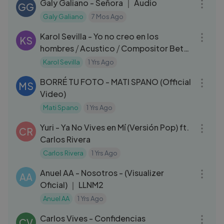
Galy Galiano - Señora ｜ Audio
GG
Galy Galiano
7 Mos Ago
03:08
Karol Sevilla - Yo no creo en los
KS
hombres ⧸ Acustico ⧸ Compositor Beto
Fortis ⧸ #quedateencasaKS
Karol Sevilla
1 Yrs Ago
03:00
BORRÉ TU FOTO - MATI SPANO (Official
MS
Video)
Mati Spano
1 Yrs Ago
04:50
Yuri - Ya No Vives en Mí (Versión Pop) ft.
CR
Carlos Rivera
Carlos Rivera
1 Yrs Ago
04:25
Anuel AA - Nosotros - (Visualizer
AA
Oficial) ｜ LLNM2
Anuel AA
1 Yrs Ago
03:20
Carlos Vives - Confidencias
CV