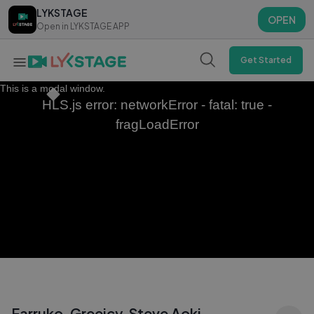
LYKSTAGE
LYKSTAGE
OPEN
OPEN
Open in LYKSTAGE APP
Open in LYKSTAGE APP
Get Started
This is a modal window.
HLS.js error: networkError - fatal: true -
fragLoadError
Farruko, Greeicy, Steve Aoki -