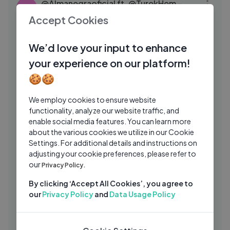
‪@Almanegraoficial‬ ft. ‪@TurekHem‬ -
AL
Reglas del Juego 🇨🇴🇲🇽
Accept Cookies
ALZADA
10 Mos Ago
03:29
We’d love your input to enhance
Elvis Crespo & Jerry Rivera – "Nuestra
UB
your experience on our platform!
Canción" Official Lyric Video
🍪🍪
Ultimo Bailongo
2 Wks Ago
03:12
Martin Castillo - Y Me Ven ( Video Oficial
BS
We employ cookies to ensure website
) ( 2020 ) ＂Exclusivo＂
functionality, analyze our website traffic, and
enable social media features. You can learn more
Beto Sierra
1 Yrs Ago
03:08
about the various cookies we utilize in our Cookie
Settings. For additional details and instructions on
‪@Almanegraoficial‬ ft. ‪@TurekHem‬ -
AL
adjusting your cookie preferences, please refer to
Reglas del Juego 🇨🇴🇲🇽
our
Privacy Policy.
ALZADA
10 Mos Ago
03:38
By clicking ‘Accept All Cookies’, you agree to
Andrew DDC - Busco Mi Paz
AL
our
Privacy Policy
and
Data Usage Policy
ALZADA
9 Mos Ago
01:03:09
Soft Relaxing Spanish Guitar Music
RM