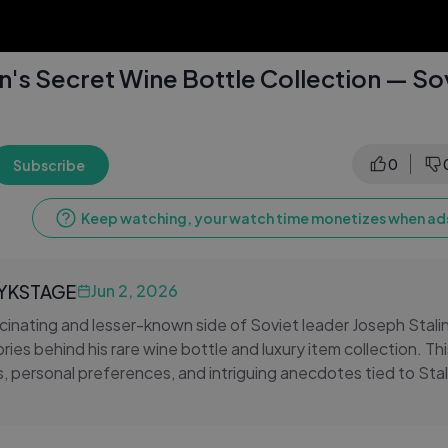
n's Secret Wine Bottle Collection — So
0
Subscribe
Keep watching, your watch time monetizes when ads
LYKSTAGE
Jun 2, 2026
cinating and lesser-known side of Soviet leader Joseph Stali
ries behind his rare wine bottle and luxury item collection. Thi
s, personal preferences, and intriguing anecdotes tied to Stal
ng a rare glimpse into the lifestyle of one of the twentieth c
ontroversial figures. Blending history, politics, and human-inter
ers surprising details from deep within the Soviet era that 