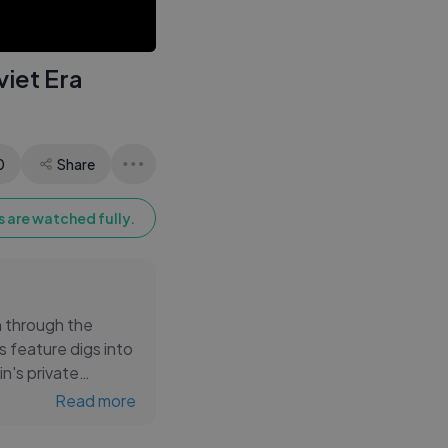
தமிழ் விவாத நிகழ்ச்சி
viet Era
0
Share
 are watched fully.
n through the
s feature digs into
in's private
entury's most
Read more
est storytelling,
few accounts have