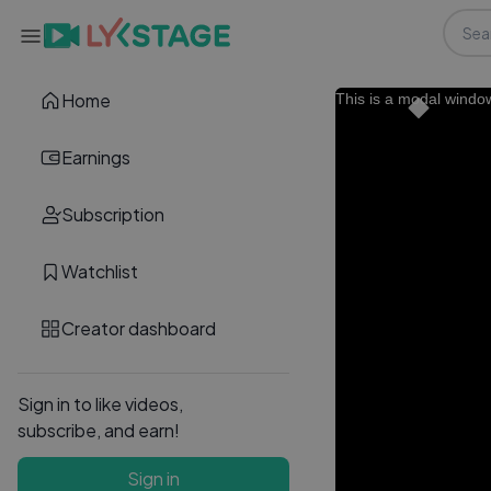
Home
This is a modal windo
Earnings
Subscription
Watchlist
Creator dashboard
Sign in to like videos,
subscribe, and earn!
Sign in