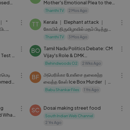
apsed
Mother's Emotional Plea to the
CM
Thanthi TV
2 Mos Ago
11:24
03:17
｜｜ ＂
Kerala ｜ Elephant attack ｜
TT
பிட
கோயில் திருவிழாவில் மதம் பிடித்து
மிரண்ட யானை..பதறவை
Thanthi TV
3 Mos Ago
07:57
12:17
Tamil Nadu Politics Debate: CM
BO
e Test —
Vijay's Role & DMK
Accountability | தமிழக அரசியல்
Behindwoods O2
2 Wks Ago
12:40
05:31
விவாதம் — CM விஜய் & திமுக
ாமெடி
அமெரிக்கா போலீசை தலைசுற்ற
BF
Comedy
வைத்த கேஸ் Ice Box Murder ｜
Scenes
Babu sankar ｜The paper Cup
Babu Shankar Files
1 Yrs Ago
03:18
03:03
ng
Dosai making street food
SC
nd What
South Indian Web Channel
2 Yrs Ago
12:32
42:29