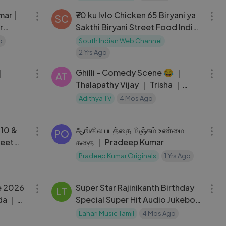
Bhagavan Tamil Bhakti Padagal
₹70 ku Ivlo Chicken 65 Biryani ya
SC
r
Sakthi Biryani Street Food Indian
Street Food
o
South Indian Web Channel
2 Yrs Ago
14:39
05:02
 ｜
Ghilli - Comedy Scene 😂 ｜
AT
Thalapathy Vijay ｜ Trisha ｜
Prakash Raj ｜ Adithya TV
Adithya TV
4 Mos Ago
03:54
20:18
 10 &
ஆங்கில படத்தை மிஞ்சும் உண்மை
PO
reet
கதை ｜ Pradeep Kumar
Pradeep Kumar Originals
1 Yrs Ago
02:24:51
01:30:30
e 2026
Super Star Rajinikanth Birthday
LT
da ｜
Special Super Hit Audio Jukebox
｜ Rajinikanth O
Lahari Music Tamil
4 Mos Ago
05:43
21:49