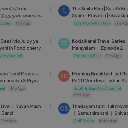
Anirudh
்கள் தெரியுமா
The Smile Man | Sarath Kumar |
TJ
ொடுத்த தண்டனை உலக
Syam - Praveen | Gavaska
டுங்க வைத்தது ! ｜
Avinash
ecodes
1 Yrs Ago
Tamil Movie Junction
1 Yrs Ag
Decodes
04:57
 Beef ivlo Juicy ya
Kodaikanal Travel Series
TT
yani in Pondicherry
Malayalam ｜ Episode 2
 Web Channel
The Indian Trails
1 Yrs Ago
02:18:05
yam Tamil Movie —
Morning Breakfast just Rs
SC
arnamalya & Riyaz
Rs 20 Vera level Indian St
Food
mil
1 Mo Ago
South Indian Web Channel
2 Yrs Ago
05:19
s Live ｜ Yuvan Mash
Thadayam tamil full movi
CS
z Band
｜ Samuthirakani ｜ Shiva
Hari ｜ Movie Revie
1 Yrs Ago
CINE Stellar
4 Mos Ago
09:39