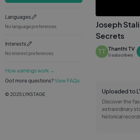
Languages
Joseph Stali
No language preferences
Secrets
Interests
Thanthi TV
TT
No interest preferences
0 subscribers
How earnings work →
Got more questions?
View FAQs
Uploaded to 
© 2025 LYKSTAGE
Discover the fas
extraordinary sto
historical record
treasures, offeri
influential and c
the report uncov