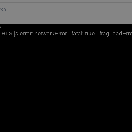
w.
HLS.js error: networkError - fatal: true - fragLoadErr