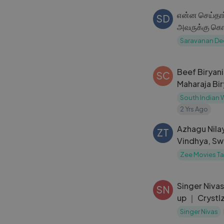
என்ன செய்தார
SD
அவருக்கு க
நாடுகளையே ந
Saravanan D
Saravanan 
Beef Biryani
SC
Maharaja Bir
South Indian
2 Yrs Ago
Azhagu Nila
ZT
Vindhya, Sw
Khan
Zee Movies Ta
Singer Niva
SN
up ｜ Crystl
Singer Nivas