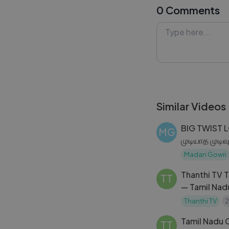
0 Comments
explored before
#JosephStalin #
#Lykstage #Ly
Similar Videos
BIG TWIST 
MG
முடியாத முடி
Madan Gowri
Thanthi TV 
TT
— Tamil Nadu
02.06.202
Thanthi TV
2
Tamil Nadu 
TT