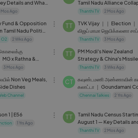
Key Details and What
Tamil Nadu Alliance Coll
After Election
 Mos Ago
Thanthi TV
2 Mos Ago
34:23
y Fund & Opposition
TVK Vijay ｜｜ Election 
TT
in Tamil Nadu Politics
விஜய் மாமா ஜெயிக்கலனா சாப்
ண்ட் விவாதம் — MLA
மாட்டேன்＂ பூதாகரமாய் வெட
 O2
2 Wks Ago
Thanthi TV
3 Mos Ago
01:28:35
கொலைக்கு
PM Modi's New Zealand
TT
｜ MG x Rathna &
Strategy & China's Missil
an
Special Report
3 Mos Ago
Thanthi TV
3 Wks Ago
04:18
யில் Non Veg Meals,
கவுண்டமணி அண்ணாவின் க
CT
Side Dishes
கலாட்டா ｜ Goundamani 
Scene ｜ Tamil Comedy 
 Web Channel
Chennai Talkies
2 Yrs Ago
26:14
son 1 | E56
Tamil Nadu Census Starti
TT
August 1 — Key Details a
unction
1 Yrs Ago
to Expect
Thanthi TV
2 Mos Ago
10:10