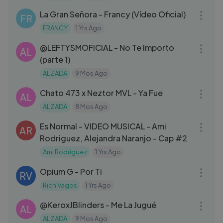
La Gran Señora - Francy (Vídeo Oficial)
FR
FRANCY
1 Yrs Ago
03:06
‪@LEFTYSMOFICIAL‬ - No Te Importo
AL
(parte 1)
ALZADA
9 Mos Ago
03:32
Chato 473 x Neztor MVL - Ya Fue
AL
ALZADA
8 Mos Ago
03:32
Es Normal - VIDEO MUSICAL - Ami
AR
Rodriguez, Alejandra Naranjo - Cap #2
Ami Rodriguez
1 Yrs Ago
03:58
Opium G - Por Ti
RV
Rich Vagos
1 Yrs Ago
03:18
‪@KeroxJBlinders‬ - Me La Jugué
AL
ALZADA
9 Mos Ago
03:28