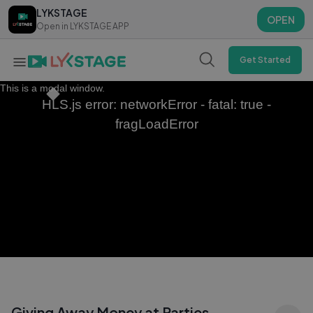
LYKSTAGE
LYKSTAGE
OPEN
OPEN
Open in LYKSTAGE APP
Open in LYKSTAGE APP
Get Started
This is a modal window.
HLS.js error: networkError - fatal: true -
fragLoadError
Giving Away Money at Parties —