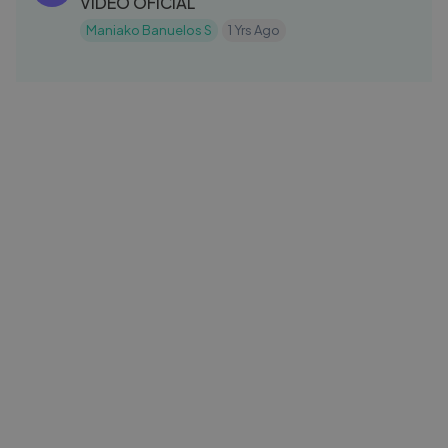
VIDEO OFICIAL
Maniako Banuelos S
1 Yrs Ago
23:16
Millonario- #TRAPYNOLLORES- 7
EL
Nuevos Temas
elcarteldesantatv
1 Yrs Ago
03:32
Turek Hem x Kazu - Noches Frías
AL
ALZADA
1 Yrs Ago
04:01
AQUI SE VIVE MALANDRO - UNDER SIDE
US
821 (video oficial)
Under Side
10 Mos Ago
03:14
‪@Danntik‬ - No Soy Yo
AL
ALZADA
9 Mos Ago
03:28
Zxmyr x Trainer x Yorking HB - Flow 24/7
AL
⏱️
ALZADA
8 Mos Ago