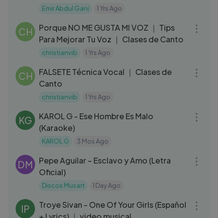
Gani 🕺 [
Emir Abdul Gani
1 Yrs Ago
07:03
Porque NO ME GUSTA MI VOZ ｜ Tips
CH
Para Mejorar Tu Voz ｜ Clases de Canto
christianvib
1 Yrs Ago
04:29
FALSETE Técnica Vocal ｜ Clases de
CH
Canto
christianvib
1 Yrs Ago
03:38
KAROL G - Ese Hombre Es Malo
KG
(Karaoke)
KAROL G
3 Mos Ago
03:17
Pepe Aguilar – Esclavo y Amo (Letra
DM
Oficial)
Discos Musart
1 Day Ago
03:09
Troye Sivan - One Of Your Girls (Español
IP
+ Lyrics) ｜ video musical