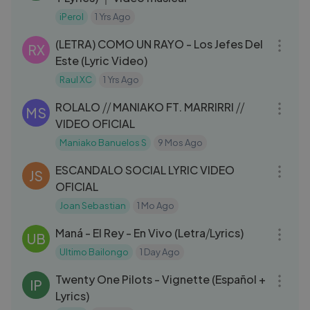
iPerol
1 Yrs Ago
03:03
(LETRA) COMO UN RAYO - Los Jefes Del
RX
Este (Lyric Video)
Raul XC
1 Yrs Ago
03:44
ROLALO ⧸⧸ MANIAKO FT. MARRIRRI ⧸⧸
MS
VIDEO OFICIAL
Maniako Banuelos S
9 Mos Ago
03:19
ESCANDALO SOCIAL LYRIC VIDEO
JS
OFICIAL
Joan Sebastian
1 Mo Ago
05:04
Maná - El Rey - En Vivo (Letra⧸Lyrics)
UB
Ultimo Bailongo
1 Day Ago
03:22
Twenty One Pilots - Vignette (Español +
IP
Lyrics)