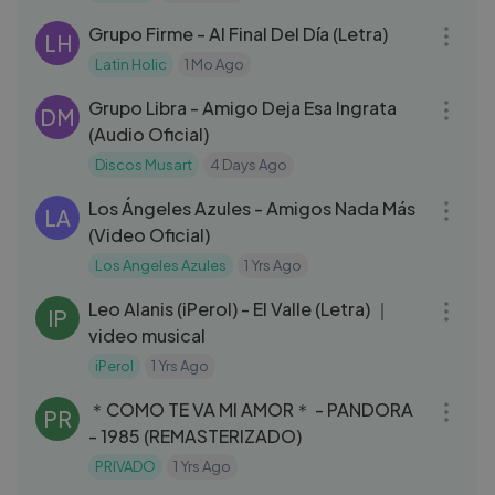
Grupo Firme - Al Final Del Día (Letra)
LH
Latin Holic
1 Mo Ago
03:25
Grupo Libra - Amigo Deja Esa Ingrata
DM
(Audio Oficial)
Discos Musart
4 Days Ago
03:24
Los Ángeles Azules - Amigos Nada Más
LA
(Video Oficial)
Los Angeles Azules
1 Yrs Ago
03:01
Leo Alanis (iPerol) - El Valle (Letra) ｜
IP
video musical
iPerol
1 Yrs Ago
03:57
＊COMO TE VA MI AMOR＊ - PANDORA
PR
- 1985 (REMASTERIZADO)
PRIVADO
1 Yrs Ago
04:05