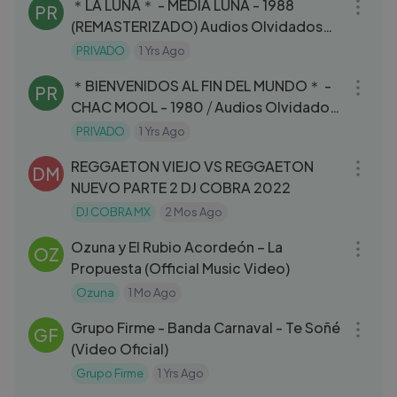
＊LA LUNA＊ - MEDIA LUNA - 1988
PR
(REMASTERIZADO) Audios Olvidados
de los 80s...
PRIVADO
1 Yrs Ago
06:25
＊BIENVENIDOS AL FIN DEL MUNDO＊ -
PR
CHAC MOOL - 1980 ⧸ Audios Olvidados
de los 80s...
PRIVADO
1 Yrs Ago
21:17
REGGAETON VIEJO VS REGGAETON
DM
NUEVO PARTE 2 DJ COBRA 2022
DJ COBRA MX
2 Mos Ago
05:25
Ozuna y El Rubio Acordeón – La
OZ
Propuesta (Official Music Video)
Ozuna
1 Mo Ago
03:56
Grupo Firme - Banda Carnaval - Te Soñé
GF
(Video Oficial)
Grupo Firme
1 Yrs Ago
03:44