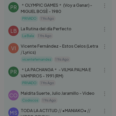
＊OLYMPIC GAMES＊ (Voy a Ganar) -
PR
MIGUEL BOSÈ - 1980
PRIVADO
1 Yrs Ago
06:08
La Rutina del día Perfecto
LB
La Bala
1 Yrs Ago
03:10
Vicente Fernández - Estos Celos (Letra
VI
⧸ Lyrics)
vicentefernandez
1 Yrs Ago
04:49
＊LA PACHANGA＊ - VILMA PALMA E
PR
VAMPIROS - 1991 (RM)
PRIVADO
1 Yrs Ago
03:04
Maldita Suerte, Julio Jaramillo - Video
CO
Codiscos
1 Yrs Ago
03:12
TODA LA ACTITUD ⧸⧸ •MANIAKO• ⧸⧸
MS