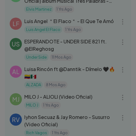
Oficial) álbum Musical Tres Palabras -
2002
Elvis Martinez
1 Yrs Ago
03:42
Luis Angel ＂El Flaco＂ - El Que Te Amó
LF
Luis Angel El Flaco
1 Yrs Ago
04:48
ESPERANDOTE - UNDER SIDE 821 ft.
US
@ElReghosg
Under Side
11 Mos Ago
04:19
Luisa Rincón ft ‪@Danntik‬ - Dímelo 🖤🔥
AL
🇨🇴🇲🇽
ALZADA
8 Mos Ago
04:39
MILO J - ALIOLI (Video Oficial)
MJ
MILO J
1 Yrs Ago
03:40
Iyhon Secuaz & Jay Romero - Susurro
RV
(Video Oficial)
Rich Vagos
1 Yrs Ago
04:10