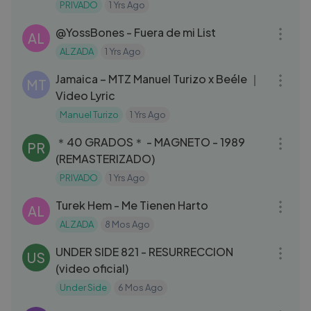
PRIVADO
1 Yrs Ago
03:52
‪@YossBones‬ - Fuera de mi List
AL
ALZADA
1 Yrs Ago
03:10
Jamaica – MTZ Manuel Turizo x Beéle ｜
MT
Video Lyric
Manuel Turizo
1 Yrs Ago
03:21
＊40 GRADOS＊ - MAGNETO - 1989
PR
(REMASTERIZADO)
PRIVADO
1 Yrs Ago
03:01
Turek Hem - Me Tienen Harto
AL
ALZADA
8 Mos Ago
04:35
UNDER SIDE 821 - RESURRECCION
US
(video oficial)
Under Side
6 Mos Ago
03:38