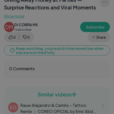
Surprise Reactions and Viral Moments
Show more
DJ COBRA MX
DM
Subscribe
1 subscriber
0
0
Share
Keep watching, your watch time monetizes when
ads are watched fully.
0 Comments
Similar videos
17:40
Rauw Alejandro & Camilo - Tattoo
EG
Remix ｜ COREO OFICIAL by Emir Abdul