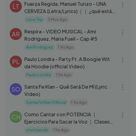
Fuerza Regida, Manuel Turizo - UNA
LT
CERVEZA (Letra⧸Lyrics) ｜｜ ¿qué estás
haciendo
Love Trip
3 Mos Ago
03:00
Respira - VIDEO MUSICAL - Ami
AR
Rodriguez, Maria Fuell - Cap #5
Ami Rodriguez
1 Yrs Ago
03:44
Paulo Londra - Party Ft. A Boogie Wit
PL
da Hoodie (official Video)
Paulo Londra
1 Yrs Ago
03:23
Santa Fe Klan - Qué Será De Mí (Lyric
SO
Video)
Santa Fe Klan Official
1 Yrs Ago
04:52
Como Cantar con POTENCIA ｜
CH
Ejercicios Para Sacar la Voz ｜ Clases
de Canto Feer Paz
christianvib
1 Yrs Ago
03:14