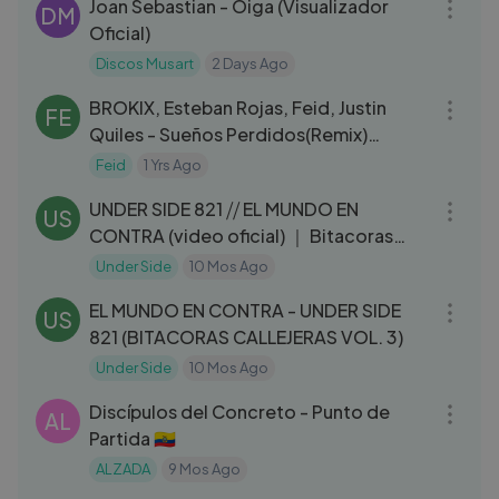
Joan Sebastian - Oiga (Visualizador
DM
Oficial)
Discos Musart
2 Days Ago
05:16
BROKIX, Esteban Rojas, Feid, Justin
FE
Quiles - Sueños Perdidos(Remix)
[Official Video]
Feid
1 Yrs Ago
03:12
UNDER SIDE 821 ⧸⧸ EL MUNDO EN
US
CONTRA (video oficial) ｜ Bitacoras
Callejeras vol. 3
Under Side
10 Mos Ago
03:10
EL MUNDO EN CONTRA - UNDER SIDE
US
821 (BITACORAS CALLEJERAS VOL. 3)
Under Side
10 Mos Ago
03:34
Discípulos del Concreto - Punto de
AL
Partida 🇪🇨
ALZADA
9 Mos Ago
04:39