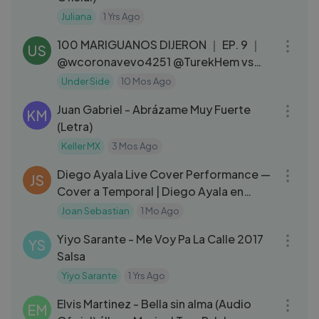
Juliana
1 Yrs Ago
24:15
100 MARIGUANOS DIJERON ｜ EP. 9 ｜
US
@wcoronavevo4251 @TurekHem vs
@UnderSide821
Under Side
10 Mos Ago
04:04
Juan Gabriel - Abrázame Muy Fuerte
KM
(Letra)
Keller MX
3 Mos Ago
03:17
Diego Ayala Live Cover Performance —
JS
Cover a Temporal | Diego Ayala en
Cover a Temporal
Joan Sebastian
1 Mo Ago
04:26
Yiyo Sarante - Me Voy Pa La Calle 2017
YS
Salsa
Yiyo Sarante
1 Yrs Ago
04:24
Elvis Martinez - Bella sin alma (Audio
EM