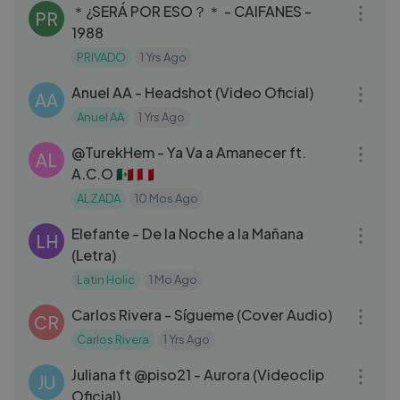
＊¿SERÁ POR ESO？＊ - CAIFANES -
PR
1988
PRIVADO
1 Yrs Ago
07:03
Anuel AA - Headshot (Video Oficial)
AA
Anuel AA
1 Yrs Ago
03:16
‪@TurekHem‬ - Ya Va a Amanecer ft.
AL
A.C.O 🇲🇽 🇵🇪
ALZADA
10 Mos Ago
04:15
Elefante - De la Noche a la Mañana
LH
(Letra)
Latin Holic
1 Mo Ago
03:27
Carlos Rivera - Sígueme (Cover Audio)
CR
Carlos Rivera
1 Yrs Ago
03:07
Juliana ft @piso21 - Aurora (Videoclip
JU
Oficial)