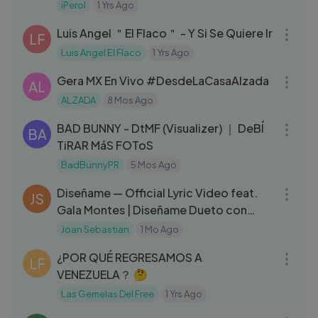
iPerol
1 Yrs Ago
03:07
Luis Angel ＂El Flaco＂ - Y Si Se Quiere Ir
LF
Luis Angel El Flaco
1 Yrs Ago
39:16
Gera MX En Vivo #DesdeLaCasaAlzada
AL
ALZADA
8 Mos Ago
04:00
BAD BUNNY - DtMF (Visualizer) ｜ DeBÍ
BA
TiRAR MáS FOToS
BadBunnyPR
5 Mos Ago
03:05
Diseñame — Official Lyric Video feat.
JS
Gala Montes | Diseñame Dueto con
Gala Montes
Joan Sebastian
1 Mo Ago
08:57
¿POR QUÉ REGRESAMOS A
LF
VENEZUELA？ 🤔
Las Gemelas Del Free
1 Yrs Ago
03:39