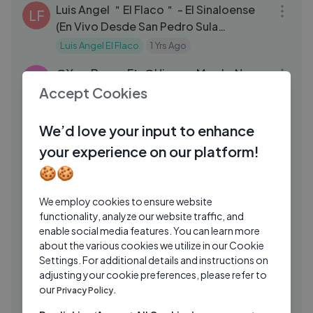
Luis Angel ＂El Flaco＂ - El Sinaloense
LF
(En Vivo Desde San Pedro Sula
Honduras)
Luis Angel El Flaco
1 Yrs Ago
03:35
‪@YossBones‬ Ft. ‪@HispanaMambaNegra‬
AL
- Tequila y Miel
Accept Cookies
ALZADA
1 Yrs Ago
04:15
We’d love your input to enhance
ESPECIAL DE 100 MIL SUSCRIPTORES
LB
your experience on our platform!
La Bala
1 Yrs Ago
03:37
🍪🍪
5 Razones para tener un sistema
CH
INALAMBRICO ｜ Feer Paz Vlog
We employ cookies to ensure website
functionality, analyze our website traffic, and
christianvib
1 Yrs Ago
03:54
enable social media features. You can learn more
about the various cookies we utilize in our Cookie
Luisa Rincón - Verte Llegar 🇨🇴
AL
Settings. For additional details and instructions on
ALZADA
9 Mos Ago
03:50
adjusting your cookie preferences, please refer to
our
Privacy Policy.
CHICA NUEVA EN LA ESCUELA ⧸⧸
MS
•MANIAKO• ⧸⧸ VIDEO OFICIAL