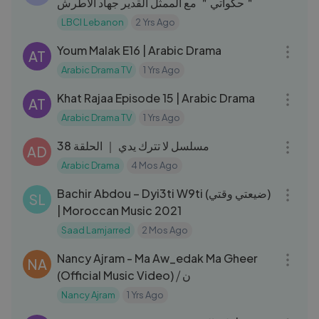
＂حكواتي＂ مع الممثل القدير جهاد الأطرش
LBCI Lebanon
2 Yrs Ago
41:12
Youm Malak E16 | Arabic Drama
AT
Arabic Drama TV
1 Yrs Ago
30:02
Khat Rajaa Episode 15 | Arabic Drama
AT
Arabic Drama TV
1 Yrs Ago
40:05
38 مسلسل لا تترك يدي ｜ الحلقة
AD
Arabic Drama
4 Mos Ago
03:51
Bachir Abdou – Dyi3ti W9ti (ضيعتي وقتي)
SL
| Moroccan Music 2021
Saad Lamjarred
2 Mos Ago
06:26
Nancy Ajram - Ma Aw_edak Ma Gheer
NA
(Official Music Video) ⧸ ن
Nancy Ajram
1 Yrs Ago
37:16