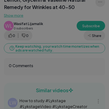
Remedy for Wrinkles at 40–50
Show more
Wasifat Lijamalik
WL
Subscribe
0 subscribers
0
0
Share
Keep watching, your watch time monetizes when
ads are watched fully.
0 Comments
Similar videos
20:12
How to study #Lykstage
LW
#LykstageVideo #LykstageCreator