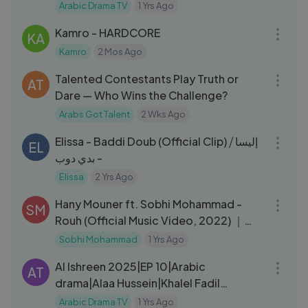
Foulane|Fatima Al Rubaiey
Arabic Drama TV
1 Yrs Ago
04:02
Kamro - HARDCORE
KA
Kamro
2 Mos Ago
05:03
Talented Contestants Play Truth or
AT
Dare — Who Wins the Challenge?
Arabs Got Talent
2 Wks Ago
03:57
Elissa - Baddi Doub (Official Clip) ⧸ إليسا
EL
- بدي دوب
Elissa
2 Yrs Ago
03:41
Hany Mouner ft. Sobhi Mohammad -
SM
Rouh (Official Music Video, 2022) ｜
هاني منير وصبحي محمد - روح
Sobhi Mohammad
1 Yrs Ago
31:50
Al Ishreen 2025|EP 10|Arabic
AT
drama|Alaa Hussein|Khalel Fadil
Khalel|Anam Al Rubaie|Fatima Al
Arabic Drama TV
1 Yrs Ago
39:56