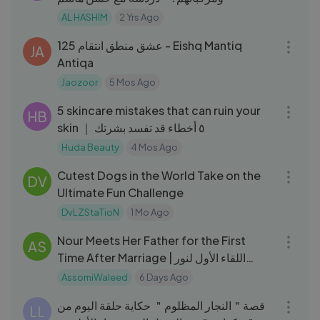
AL HASHIM
2 Yrs Ago
30:55
125 عشق منطق انتقام - Eishq Mantiq
JA
Antiqa
Jaozoor
5 Mos Ago
10:19
5 skincare mistakes that can ruin your
HB
skin ｜ ٥ أخطاء قد تفسد بشرتك
Huda Beauty
4 Mos Ago
06:40
Cutest Dogs in the World Take on the
DV
Ultimate Fun Challenge
DvLZStaTioN
1 Mo Ago
15:44
Nour Meets Her Father for the First
AS
Time After Marriage | اللقاء الأول لنور
بوالدها بعد الزواج
AssomiWaleed
6 Days Ago
06:38
قصة＂النجار المظلوم＂ حكاية حلقة اليوم من
LL