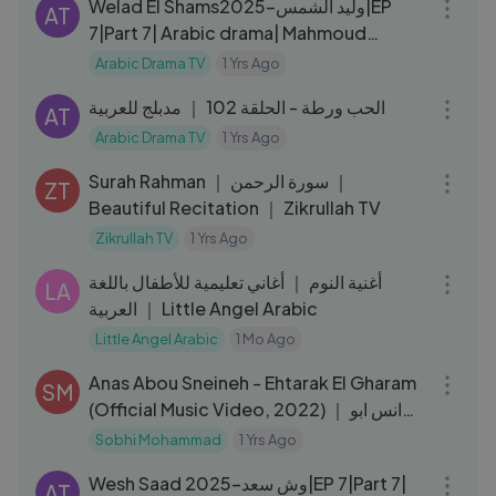
Welad El Shams2025-وليد الشمس|EP
AT
7|Part 7| Arabic drama| Mahmoud
Hemeida| Farah Youssef
Arabic Drama TV
1 Yrs Ago
40:20
الحب ورطة - الحلقة 102 ｜ مدبلج للعربية
AT
Arabic Drama TV
1 Yrs Ago
14:10
Surah Rahman ｜ سورة الرحمن ｜
ZT
Beautiful Recitation ｜ Zikrullah TV
Zikrullah TV
1 Yrs Ago
03:01
أغنية النوم ｜ أغاني تعليمية للأطفال باللغة
LA
العربية ｜ Little Angel Arabic
Little Angel Arabic
1 Mo Ago
04:13
Anas Abou Sneineh - Ehtarak El Gharam
SM
(Official Music Video, 2022) ｜ انس ابو
سنينه - احترق الغرام
Sobhi Mohammad
1 Yrs Ago
39:18
Wesh Saad 2025-وش سعد|EP 7|Part 7|
AT