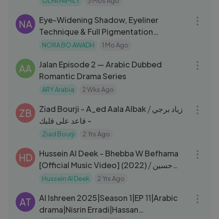
OLFA FAMILY
3 Mos Ago
14:58
Eye-Widening Shadow, Eyeliner
NA
Technique & Full Pigmentation
Coverage | شدو يوسع العين وتغطية
NORA BO AWADH
1 Mo Ago
40:57
التصبغات
Jalan Episode 2 — Arabic Dubbed
AA
Romantic Drama Series
ARY Arabia
2 Wks Ago
04:10
Ziad Bourji - A_ed Aala Albak ⧸ زياد برجي
ZB
- قاعد على قلبك
Ziad Bourji
2 Yrs Ago
04:22
Hussein Al Deek - Bhebba W Befhama
HD
[Official Music Video] (2022) ⧸ حسين
الديك - بحبا وبفهما
Hussein Al Deek
2 Yrs Ago
30:18
Al Ishreen 2025|Season 1|EP 11|Arabic
AT
drama|Nisrin Erradi|Hassan