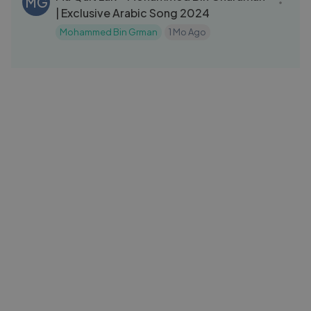
MG
| Exclusive Arabic Song 2024
Mohammed Bin Grman
1 Mo Ago
03:00
مستحيل يطلع خبز من الرز! هيك زوجي قال بس
سا
شافني عم صوّر الفيديو 😭
سارة في المطبخ
2 Yrs Ago
39:20
ALA AL ARD|Season 1|EP 10|Arabic
AT
Drama
Arabic Drama TV
1 Yrs Ago
46:14
Zhrt.3omry.E01
AT
Arabic Drama TV
1 Yrs Ago
37:24
Eşref Rüya |Season 1|EP 10|Arabic
AT
Drama
Arabic Drama TV
1 Yrs Ago
43:35
مسلسل المنظمة ｜ الحلقة 25
AO