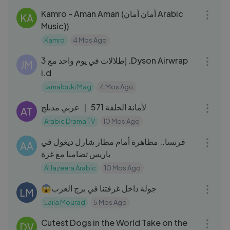
Kamro - Aman Aman (أمان أمان Arabic
KA
Music))
Kamro
4 Mos Ago
04:52
3 إطلالات في يوم واحد مع .Dyson Airwrap
JM
i.d
Jamalouki Mag
4 Mos Ago
43:12
لأمانة الحلقة 571 ｜ عربي مدبلج
AT
Arabic Drama TV
10 Mos Ago
03:02
فرنسا.. مظاهرة أمام مطار شارل ديغول في
AA
باريس تضامنا مع غزة
AlJazeera Arabic
10 Mos Ago
10:02
😱جولة داخل غرفتنا في برج العرب
LM
Laila Mourad
5 Mos Ago
06:40
Cutest Dogs in the World Take on the
DV