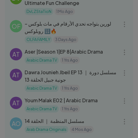
Ultimate Fun Challenge
DvLZStaTioN
1 Mo Ago
12:02
لورين بتواجه تحدي الأرقام في ماث بلوكس –
OF
روبلوكس 🔢🔥
OLFA FAMILY
3 Days Ago
46:52
Aser |Season 1|EP 8|Arabic Drama
AT
Arabic Drama TV
1 Yrs Ago
39:40
Dawra Jounieh Jbeil EP 13 ｜ مسلسل دورة
AT
جونية جبيل الحلقة 13
Arabic Drama TV
1 Yrs Ago
40:14
Youm Malak E02 | Arabic Drama
AT
Arabic Drama TV
1 Yrs Ago
42:40
مسلسل المنظمة ｜ الحلقة 14
AO
Arab Drama Originals
4 Mos Ago
03:17