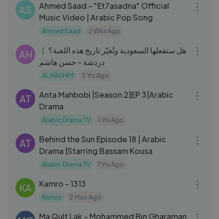
Ahmed Saad – "Et7asadna" Official
AS
Music Video | Arabic Pop Song
Ahmed Saad
2 Wks Ago
16:15
هل ستفعلها السعودية وتُغيّر تاريخ هذه اللعبة؟ ｜
AH
دردشة - حسن هاشم
AL HASHIM
2 Yrs Ago
44:18
Anta Mahbobi |Season 2|EP 3|Arabic
AT
Drama
Arabic Drama TV
1 Yrs Ago
49:02
Behind the Sun Episode 18 | Arabic
AT
Drama |Starring Bassam Kousa
Arabic Drama TV
1 Yrs Ago
05:18
Kamro - 1313
KA
Kamro
2 Mos Ago
03:19
Ma Qult Lak – Mohammed Bin Gharaman