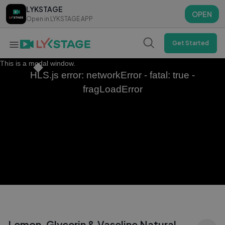
LYKSTAGE
LYKSTAGE
OPEN
OPEN
Open in LYKSTAGE APP
Open in LYKSTAGE APP
Get Started
This is a modal window.
HLS.js error: networkError - fatal: true -
fragLoadError
Lemon, Glycerin & Vaseline Natural