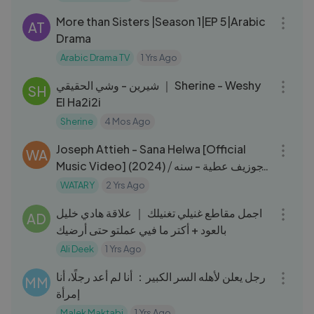
Rubaiey
More than Sisters |Season 1|EP 5|Arabic
AT
Drama
Arabic Drama TV
1 Yrs Ago
04:36
شيرين - وشي الحقيقي ｜ Sherine - Weshy
SH
El Ha2i2i
Sherine
4 Mos Ago
03:34
Joseph Attieh - Sana Helwa [Official
WA
Music Video] (2024) ⧸ جوزيف عطية - سنه
حلوة
WATARY
2 Yrs Ago
05:51
اجمل مقاطع غنيلي تغنيلك ｜ علاقة هادي خليل
AD
بالعود + أكتر ما فيي عملتو حتى أرضيك
Ali Deek
1 Yrs Ago
03:03
رجل يعلن لأهله السر الكبير： أنا لم أعد رجلًا، أنا
MM
إمرأة
Malek Maktabi
1 Yrs Ago