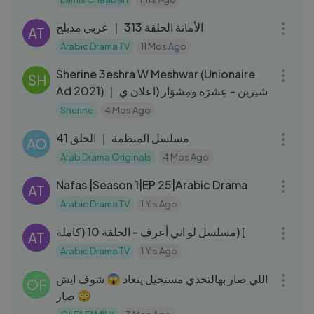
38:35
الأمانة الحلقة 313 ｜ عربي مدبلج
AT
Arabic Drama TV
11 Mos Ago
03:31
Sherine 3eshra W Meshwar (Unionaire
SH
Ad 2021) ｜ شيرين - عِشرَه ومِشوَار (اعلان ي
Sherine
4 Mos Ago
41:37
مسلسل المنظمة ｜ الحلق 41
AO
Arab Drama Originals
4 Mos Ago
47:24
Nafas |Season 1|EP 25|Arabic Drama
AT
Arabic Drama TV
1 Yrs Ago
46:58
مسلسل لو اني أعرف - الحلقة 10 (كاملة) [
AT
Arabic Drama TV
1 Yrs Ago
08:01
اللي صار بهالتحدي مستحيل ينعاد 😱 شوف ايش
OF
صار 😳