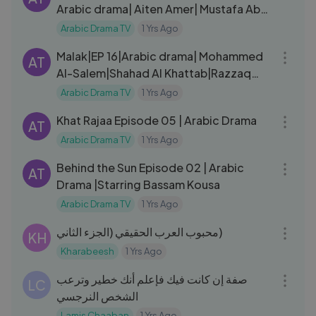
Arabic drama| Aiten Amer| Mustafa Abu
Srea
Arabic Drama TV
1 Yrs Ago
41:06
Malak|EP 16|Arabic drama| Mohammed
AT
Al-Salem|Shahad Al Khattab|Razzaq
Ahmed|Marina Al Obaidi
Arabic Drama TV
1 Yrs Ago
31:33
Khat Rajaa Episode 05 | Arabic Drama
AT
Arabic Drama TV
1 Yrs Ago
48:16
Behind the Sun Episode 02 | Arabic
AT
Drama |Starring Bassam Kousa
Arabic Drama TV
1 Yrs Ago
03:01
محبوب العرب الحقيقي (الجزء الثاني)
KH
Kharabeesh
1 Yrs Ago
08:02
صفة إن كانت فيك فإعلم أنك خطير وترعب
LC
الشخص النرجسي
Lamis Chaaban
1 Yrs Ago