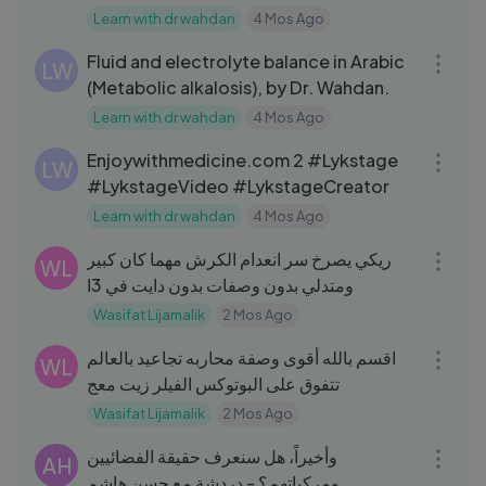
Learn with dr wahdan
4 Mos Ago
22:08
Fluid and electrolyte balance in Arabic
LW
(Metabolic alkalosis), by Dr. Wahdan.
Learn with dr wahdan
4 Mos Ago
11:39
Enjoywithmedicine.com 2 #Lykstage
LW
#LykstageVideo #LykstageCreator
Learn with dr wahdan
4 Mos Ago
08:01
ريكي يصرخ سر انعدام الكرش مهما كان كبير
WL
ومتدلي بدون وصفات بدون دايت في 3ا
Wasifat Lijamalik
2 Mos Ago
03:27
اقسم بالله أقوى وصفة محاربه تجاعيد بالعالم
WL
تتفوق على البوتوكس الفيلر زيت معج
Wasifat Lijamalik
2 Mos Ago
17:49
وأخيراً، هل سنعرف حقيقة الفضائيين
AH
ومركباتهم؟ - دردشة مع حسن هاشم