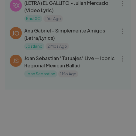
(LETRA) EL GALLITO - Julian Mercado
RX
(Video Lyric)
Raul XC
1 Yrs Ago
03:47
Ana Gabriel - Simplemente Amigos
JO
(Letra⧸Lyrics)
Jostland
2 Mos Ago
04:30
Joan Sebastian "Tatuajes" Live — Iconic
JS
Regional Mexican Ballad
Joan Sebastian
1 Mo Ago
03:31
Elvis Martinez - Tu Secreto (Audio
EM
Oficial) álbum Musical Directo Al
Corazon - 1999
Elvis Martinez
1 Yrs Ago
03:46
LA CUMBIA SUCIA - UNDER SIDE 821 ft
US
W CORONA (oficial audio)
Under Side
1 Yrs Ago
03:46