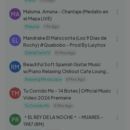
iPerol
1 Yrs Ago
03:15
Maluma, Amuna - Chantaje (Medallo en
MA
el Mapa LIVE)
Maluma
1 Yrs Ago
04:22
Mandrake El Malocorita (Los 9 Dias de
EL
Rochy) #Quebobo - Prod By Luiyitox
ElAlfaElJefeTV
10 Mos Ago
01:06:00
Beautiful Soft Spanish Guitar Music
RM
w⧸Piano Relaxing Chillout Cafe Lounge
Music
Relaxing Mindscape
6 Mos Ago
03:12
Tu Corrido Mx – 14 Botes | Official Music
TM
Video 2026 Premiere
Tu Corrido Mx
3 Wks Ago
03:14
＊EL REY DE LA NOCHE＊ - MIJARES -
PR
1987 (RM)