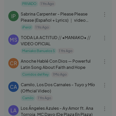
PRIVADO
1 Yrs Ago
03:07
Sabrina Carpenter - Please Please
IP
Please (Español + Lyrics) ｜ video
musical
iPerol
1 Yrs Ago
03:12
TODA LA ACTITUD ⧸⧸ •MANIAKO• ⧸⧸
MS
VIDEO OFICIAL
Maniako Banuelos S
1 Yrs Ago
04:27
Anoche Hablé Con Dios — Powerful
CR
Latin Song About Faith and Hope
Corridos del Rey
1 Mo Ago
03:21
Camilo, Los Dos Carnales - Tuyo y Mío
CA
(Official Video)
Camilo
1 Yrs Ago
04:10
Los Ángeles Azules - Ay Amor ft. Ana
LA
Torroja, MC Davo (De Plaza En Plaza)