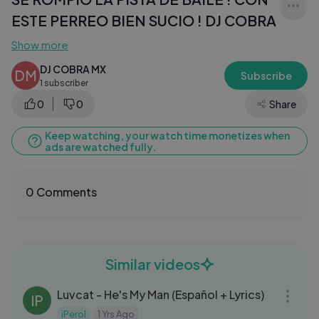
ESTE PERREO BIEN SUCIO ! DJ COBRA
Show more
DJ COBRA MX
DM
Subscribe
1 subscriber
0
0
Share
Keep watching, your watch time monetizes when
ads are watched fully.
0 Comments
Similar videos
03:57
Luvcat - He's My Man (Español + Lyrics)
IP
iPerol
1 Yrs Ago