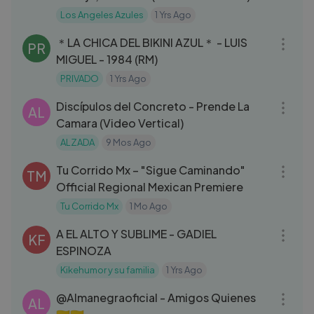
Los Angeles Azules
1 Yrs Ago
03:04
＊LA CHICA DEL BIKINI AZUL＊ - LUIS
PR
MIGUEL - 1984 (RM)
PRIVADO
1 Yrs Ago
03:29
Discípulos del Concreto - Prende La
AL
Camara (Video Vertical)
ALZADA
9 Mos Ago
03:04
Tu Corrido Mx – "Sigue Caminando"
TM
Official Regional Mexican Premiere
Tu Corrido Mx
1 Mo Ago
04:35
A EL ALTO Y SUBLIME - GADIEL
KF
ESPINOZA
Kikehumor y su familia
1 Yrs Ago
03:46
‪@Almanegraoficial‬ - Amigos Quienes
AL