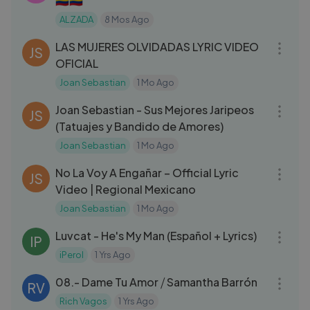
🇨🇴🇨🇴
ALZADA
8 Mos Ago
03:12
LAS MUJERES OLVIDADAS LYRIC VIDEO
JS
OFICIAL
Joan Sebastian
1 Mo Ago
08:14
Joan Sebastian - Sus Mejores Jaripeos
JS
(Tatuajes y Bandido de Amores)
Joan Sebastian
1 Mo Ago
03:22
No La Voy A Engañar – Official Lyric
JS
Video | Regional Mexicano
Joan Sebastian
1 Mo Ago
03:57
Luvcat - He's My Man (Español + Lyrics)
IP
iPerol
1 Yrs Ago
03:14
08.- Dame Tu Amor ⧸ Samantha Barrón
RV
Rich Vagos
1 Yrs Ago
03:01