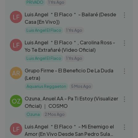
PRIVADO
1 Yrs Ago
03:53
Luis Angel ＂El Flaco＂ - Bailaré (Desde
LF
Casa [En Vivo])
Luis Angel El Flaco
1 Yrs Ago
04:58
Luis Angel ＂El Flaco＂, Carolina Ross -
LF
Yo Te Extrañaré (Video Oficial)
Luis Angel El Flaco
1 Yrs Ago
04:05
Grupo Firme - El Beneficio De La Duda
AR
(Letra)
Aquarius Reggaeton
5 Mos Ago
03:26
Ozuna, Anuel AA - Pa Ti Estoy (Visualizer
OZ
Oficial) ｜ COSMO
Ozuna
2 Mos Ago
04:06
Luis Angel ＂El Flaco＂ - Mi Enemigo el
LF
Amor (En Vivo Desde San Pedro Sula