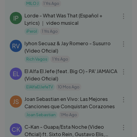
MILO J
1 Yrs Ago
03:29
Lorde - What Was That (Español +
IP
Lyrics) ｜ video musical
iPerol
1 Yrs Ago
03:40
Iyhon Secuaz & Jay Romero - Susurro
RV
(Video Oficial)
Rich Vagos
1 Yrs Ago
03:35
El Alfa El Jefe (feat. Big O) - PA' JAMAICA
EL
(Video Oficial)
ElAlfaElJefeTV
10 Mos Ago
14:45
Joan Sebastian en Vivo: Las Mejores
JS
Canciones que Conquistan Corazones
Joan Sebastian
1 Mo Ago
04:14
C-Kan - Guapa⧸Esta Noche (Video
CK
Oficial) ft. Sixto Rein, Gustavo Elis,