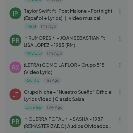
03:58
Taylor Swift ft. Post Malone - Fortnight
IP
(Español + Lyrics) ｜ video musical
iPerol
1 Yrs Ago
03:49
＊RUMORES＊ - JOAN SEBASTIAN Ft.
PR
LISA LÓPEZ - 1985 (RM)
PRIVADO
1 Yrs Ago
03:06
(LETRA) COMO LA FLOR - Grupo 515
RX
(Video Lyric)
Raul XC
1 Yrs Ago
05:59
Grupo Niche – "Nuestro Sueño" Official
LT
Lyrics Video | Classic Salsa
Love Trip
1 Wk Ago
03:17
＊GUERRA TOTAL＊ - SASHA - 1987
PR
(REMASTERIZADO) Audios Olvidados