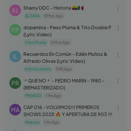
Shainy DDC - Historia 🇪🇨🇲🇽
AL
ALZADA
8 Mos Ago
03:05
dopamina - Peso Pluma & Tito Double P
PP
(Lyric Video)
Peso Pluma
5 Mos Ago
03:34
Recuerdos En Común – Edén Muñoz &
IL
Alfredo Olivas (Lyric Video)
Infinite Letters
1 Wk Ago
03:26
＊QUE NO＊ - PEDRO MARIN - 1980 -
PR
(REMASTERIZADO)
PRIVADO
1 Yrs Ago
05:59
CAP 016 - VOLVIMOS!!! PRIMEROS
MA
SHOWS 2025 🔥 Y APERTURA DE 903 !!!
Maluma
1 Yrs Ago
03:51