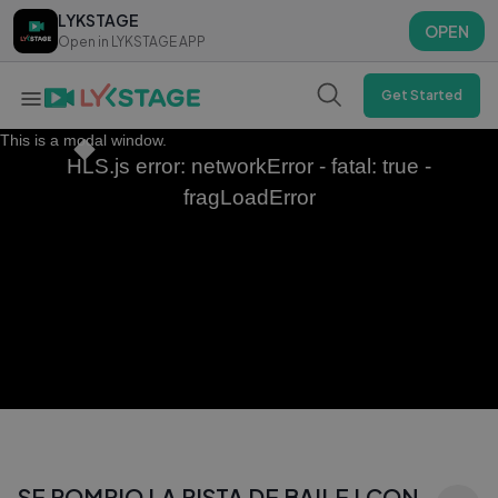
LYKSTAGE
LYKSTAGE
OPEN
OPEN
Open in LYKSTAGE APP
Open in LYKSTAGE APP
Get Started
This is a modal window.
HLS.js error: networkError - fatal: true -
fragLoadError
SE ROMPIO LA PISTA DE BAILE ! CON