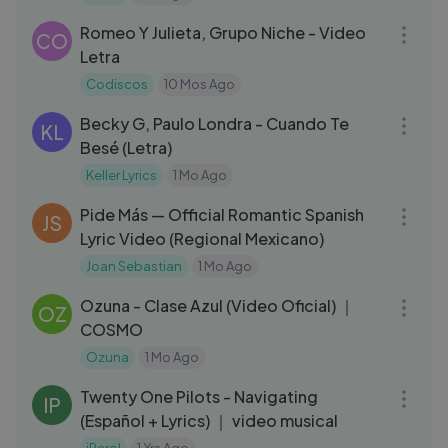
05:05
Romeo Y Julieta, Grupo Niche - Video
CO
Letra
Codiscos
10 Mos Ago
04:16
Becky G, Paulo Londra - Cuando Te
KL
Besé (Letra)
Keller Lyrics
1 Mo Ago
03:00
Pide Más — Official Romantic Spanish
JS
Lyric Video (Regional Mexicano)
Joan Sebastian
1 Mo Ago
03:39
Ozuna - Clase Azul (Video Oficial) ｜
OZ
COSMO
Ozuna
1 Mo Ago
03:51
Twenty One Pilots - Navigating
IP
(Español + Lyrics) ｜ video musical