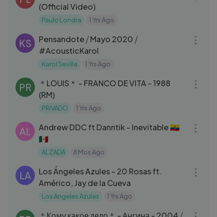
(Official Video)
Paulo Londra
1 Yrs Ago
04:07
Pensandote ⧸ Mayo 2020 ⧸
KS
#AcousticKarol
Karol Sevilla
1 Yrs Ago
05:15
＊LOUIS＊ - FRANCO DE VITA - 1988
PR
(RM)
PRIVADO
1 Yrs Ago
03:19
Andrew DDC ft Danntik - Inevitable 🇪🇨
AL
🇲🇽
ALZADA
8 Mos Ago
03:33
Los Ángeles Azules - 20 Rosas ft.
LA
Américo, Jay de la Cueva
Los Angeles Azules
1 Yrs Ago
03:21
＊Кому какое дело＊ - Ангина - 2004 ⧸