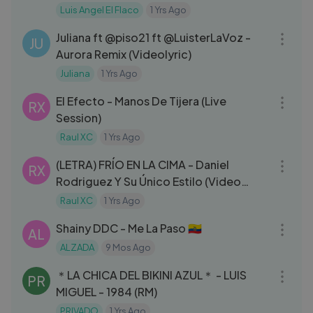
Honduras)
Luis Angel El Flaco
1 Yrs Ago
03:08
Juliana ft @piso21 ft @LuisterLaVoz -
JU
Aurora Remix (Videolyric)
Juliana
1 Yrs Ago
03:42
El Efecto - Manos De Tijera (Live
RX
Session)
Raul XC
1 Yrs Ago
03:54
(LETRA) FRÍO EN LA CIMA - Daniel
RX
Rodriguez Y Su Único Estilo (Video
Lyric)
Raul XC
1 Yrs Ago
03:26
Shainy DDC - Me La Paso 🇪🇨
AL
ALZADA
9 Mos Ago
03:04
＊LA CHICA DEL BIKINI AZUL＊ - LUIS
PR
MIGUEL - 1984 (RM)
PRIVADO
1 Yrs Ago