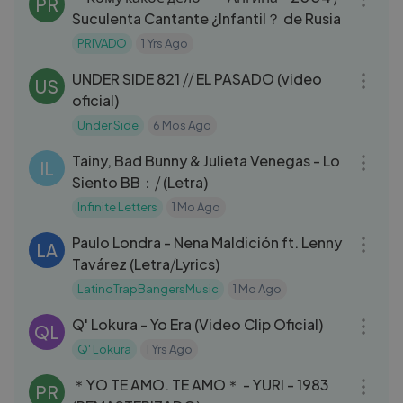
PR
Suculenta Cantante ¿Infantil？ de Rusia
PRIVADO
1 Yrs Ago
06:44
UNDER SIDE 821 ⧸⧸ EL PASADO (video
US
oficial)
Under Side
6 Mos Ago
03:26
Tainy, Bad Bunny & Julieta Venegas - Lo
IL
Siento BB：⧸ (Letra)
Infinite Letters
1 Mo Ago
03:49
Paulo Londra - Nena Maldición ft. Lenny
LA
Tavárez (Letra⧸Lyrics)
LatinoTrapBangersMusic
1 Mo Ago
03:16
Q' Lokura - Yo Era (Video Clip Oficial)
QL
Q' Lokura
1 Yrs Ago
03:21
＊YO TE AMO. TE AMO＊ - YURI - 1983
PR