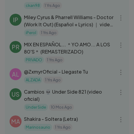
Melodico
ckan98
1 Yrs Ago
03:02
Miley Cyrus & Pharrell Williams - Doctor
IP
(Work It Out) (Español + Lyrics) ｜ video
musical
iPerol
1 Yrs Ago
16:11
MIX EN ESPAÑOL... ＊YO AMO... A LOS
PR
80'S＊ (REMASTERIZADO)
PRIVADO
1 Yrs Ago
03:34
‪@ZxmyrOficial‬ - Llegaste Tu
AL
ALZADA
1 Yrs Ago
04:01
Cambios 💀 Under Side 821 (video
US
oficial)
Under Side
10 Mos Ago
03:33
Shakira - Soltera (Letra)
MA
Marinosaurio
1 Yrs Ago
03:00