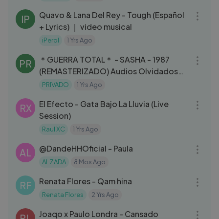
Quavo & Lana Del Rey - Tough (Español
IP
+ Lyrics) ｜ video musical
iPerol
1 Yrs Ago
03:17
＊GUERRA TOTAL＊ - SASHA - 1987
PR
(REMASTERIZADO) Audios Olvidados
de los 80s...
PRIVADO
1 Yrs Ago
03:31
El Efecto - Gata Bajo La Lluvia (Live
RX
Session)
Raul XC
1 Yrs Ago
04:27
‪@DandeHHOficial‬ - Paula
AL
ALZADA
8 Mos Ago
04:34
Renata Flores - Qam hina
RF
Renata Flores
2 Yrs Ago
03:23
Joaqo x Paulo Londra - Cansado
PL