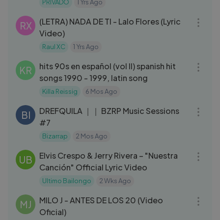
de los 80s...
PRIVADO
1 Yrs Ago
03:48
(LETRA) NADA DE TI - Lalo Flores (Lyric
RX
Video)
Raul XC
1 Yrs Ago
08:47
hits 90s en español (vol II) spanish hit
KR
songs 1990 - 1999, latin song
Killa Reissig
6 Mos Ago
03:46
DREFQUILA ｜｜ BZRP Music Sessions
BI
#7
Bizarrap
2 Mos Ago
03:29
Elvis Crespo & Jerry Rivera – "Nuestra
UB
Canción" Official Lyric Video
Ultimo Bailongo
2 Wks Ago
04:08
MILO J - ANTES DE LOS 20 (Video
MJ
Oficial)