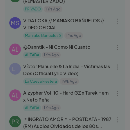
(REMASTERIZADO)
PRIVADO
1 Yrs Ago
03:00
VIDA LOKA ⧸⧸ MANIAKO BAÑUELOS ⧸⧸
MS
VIDEO OFICIAL
Maniako Banuelos S
1 Yrs Ago
03:37
‪@Danntik‬ - Ni Como Ni Cuanto
AL
ALZADA
1 Yrs Ago
04:26
Víctor Manuelle & La India – Víctimas las
LF
Dos (Official Lyric Video)
La Cueva Fiestera
1 Wk Ago
03:01
Alzypher Vol. 10 - Hard GZ x Turek Hem
AL
x Neto Peña
ALZADA
1 Yrs Ago
04:06
＊INGRATO AMOR＊ - POSTDATA - 1987
PR
(RM) Audios Olvidados de los 80s...