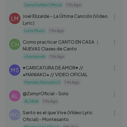
Santa Fe Klan Official
1 Yrs Ago
03:58
Joel Elizalde – La Última Canción (Video
LM
Lyric)
Lizos Music
1 Yrs Ago
05:23
Como practicar CANTO EN CASA ｜
CH
NUEVAS Clases de Canto
christianvib
1 Yrs Ago
03:50
♥CARICATURA DE AMOR♥ //
MS
•MANIAKO• // VIDEO OFICIAL
Maniako Banuelos S
1 Yrs Ago
03:59
‪@ZxmyrOficial‬ - Solo
AL
ALZADA
1 Yrs Ago
10:34
Santo es el que Vive (Vídeo Lyric
MO
Oficial) - Montesanto