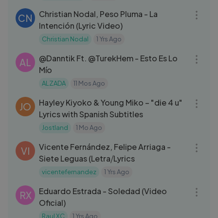
Christian Nodal, Peso Pluma - La
CN
Intención (Lyric Video)
Christian Nodal
1 Yrs Ago
03:19
‪@Danntik‬ Ft. ‪@TurekHem‬ - Esto Es Lo
AL
Mío
ALZADA
11 Mos Ago
03:53
Hayley Kiyoko & Young Miko – "die 4 u"
JO
Lyrics with Spanish Subtitles
Jostland
1 Mo Ago
03:10
Vicente Fernández, Felipe Arriaga -
VI
Siete Leguas (Letra⧸Lyrics
vicentefernandez
1 Yrs Ago
03:09
Eduardo Estrada - Soledad (Video
RX
Oficial)
Raul XC
1 Yrs Ago