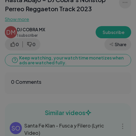
Perreo Reggaeton Track 2023
Show more
DJ COBRA MX
DM
Subscribe
1 subscriber
0
0
Share
Keep watching, your watch time monetizes when
ads are watched fully.
0 Comments
Similar videos
03:33
Santa Fe Klan - Fusca y Filero (Lyric
SO
Video)