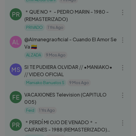
03:26
＊QUE NO＊ - PEDRO MARIN - 1980 -
PR
(REMASTERIZADO)
PRIVADO
1 Yrs Ago
03:53
‪@Almanegraoficial‬ - Cuando El Amor Se
AL
Va 🇨🇴
ALZADA
9 Mos Ago
03:26
SI TE PUDIERA OLVIDAR ⧸⧸ •MANIAKO•
MS
⧸⧸ VIDEO OFICIAL
Maniako Banuelos S
9 Mos Ago
05:06
VACAXIONES Television (CAPITULO
FE
005)
Feid
1 Yrs Ago
04:35
＊PERDÍ MI OJO DE VENADO＊ -
PR
CAIFANES - 1988 (REMASTERIZADO)