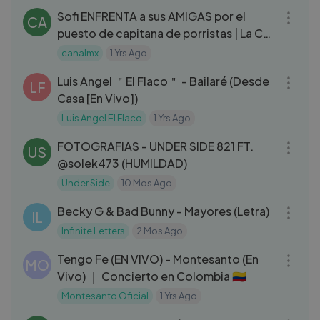
Sofi ENFRENTA a sus AMIGAS por el
CA
puesto de capitana de porristas | La CQ
Nuevo Ingreso | C8 T2
canalmx
1 Yrs Ago
03:53
Luis Angel ＂El Flaco＂ - Bailaré (Desde
LF
Casa [En Vivo])
Luis Angel El Flaco
1 Yrs Ago
05:17
FOTOGRAFIAS - UNDER SIDE 821 FT.
US
@solek473 (HUMILDAD)
Under Side
10 Mos Ago
03:22
Becky G & Bad Bunny - Mayores (Letra)
IL
Infinite Letters
2 Mos Ago
04:44
Tengo Fe (EN VIVO) - Montesanto (En
MO
Vivo) ｜ Concierto en Colombia 🇨🇴
Montesanto Oficial
1 Yrs Ago
04:15