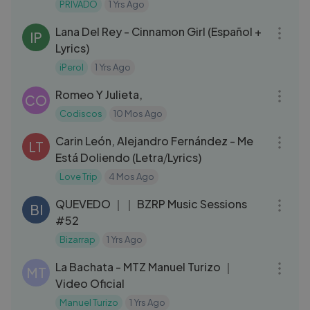
Rock en tu Idioma
PRIVADO
1 Yrs Ago
05:00
Lana Del Rey - Cinnamon Girl (Español +
IP
Lyrics)
iPerol
1 Yrs Ago
03:55
Romeo Y Julieta,
CO
Codiscos
10 Mos Ago
03:23
Carin León, Alejandro Fernández - Me
LT
Está Doliendo (Letra⧸Lyrics)
Love Trip
4 Mos Ago
03:23
QUEVEDO ｜｜ BZRP Music Sessions
BI
#52
Bizarrap
1 Yrs Ago
03:14
La Bachata - MTZ Manuel Turizo ｜
MT
Video Oficial
Manuel Turizo
1 Yrs Ago
04:08