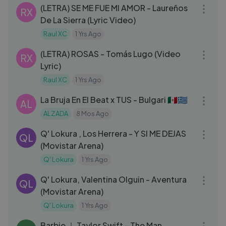
(LETRA) SE ME FUE MI AMOR - Laureños
RX
De La Sierra (Lyric Video)
Raul XC
1 Yrs Ago
03:45
(LETRA) ROSAS - Tomás Lugo (Video
RX
Lyric)
Raul XC
1 Yrs Ago
03:07
La Bruja En El Beat x TUS - Bulgari 🇲🇽🇬🇷
AL
ALZADA
8 Mos Ago
03:15
Q' Lokura , Los Herrera - Y SI ME DEJAS
QL
(Movistar Arena)
Q' Lokura
1 Yrs Ago
03:05
Q' Lokura, Valentina Olguin - Aventura
QL
(Movistar Arena)
Q' Lokura
1 Yrs Ago
03:11
Barbie ｜ Taylor Swift - The Man