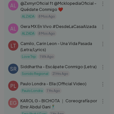
‪@ZxmyrOficial‬ ft ‪@McklopediaOficial‬ -
AL
Quédate Conmigo ❤️
ALZADA
8 Mos Ago
39:16
Gera MX En Vivo #DesdeLaCasaAlzada
AL
ALZADA
8 Mos Ago
03:38
Camilo, Carin Leon - Una Vida Pasada
LT
(Letra⧸Lyrics)
Love Trip
1 Wk Ago
04:12
Siddhartha - Escápate Conmigo (Letra)
SR
Sonido Regional
21 Hrs Ago
03:35
Paulo Londra - Ella (Official Video)
PL
Paulo Londra
1 Yrs Ago
20:25
KAROL G - BICHOTA ｜ Coreografía por
EG
Emir Abdul Gani🕺
Emir Abdul Gani
1 Yrs Ago