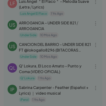
Luis Angel ＂El Flaco＂ - Melodía Suave
LF
(Letra ⧸ Lyrics)
Luis Angel El Flaco
1 Yrs Ago
05:33
ARROGANCIA - UNDER SIDE 821 ⧸
US
ARROGANCIA
Under Side
10 Mos Ago
04:15
CANCION DEL BARRIO - UNDER SIDE 821
US
FT @lokogallo8296 (BITACORAS
CALLEJERAS VOL. 3)
Under Side
10 Mos Ago
03:35
Q' Lokura, El Loco Amato - Punto y
QL
Coma (VIDEO OFICIAL)
Q' Lokura
1 Yrs Ago
03:05
Sabrina Carpenter - Feather (Español +
IP
Lyrics) ｜ video musical
iPerol
1 Yrs Ago
03:48