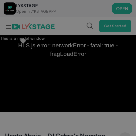
LYKSTAGE
LYKSTAGE
OPEN
OPEN
Open in LYKSTAGE APP
Open in LYKSTAGE APP
Get Started
This is a modal window.
HLS.js error: networkError - fatal: true -
fragLoadError
Hasta Abajo – DJ Cobra's Nonstop