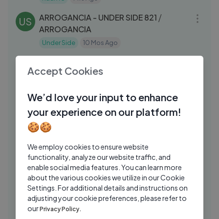
05:33
ARROGANCIA - UNDER SIDE 821 ⧸
US
ARROGANCIA
Under Side
10 Mos Ago
03:28
Últimamente – Calle 24, Fuerza Regida
LB
Accept Cookies
& Chino Pacas (Lyrics)
Latino Trap Bangers
2 Mos Ago
03:44
We’d love your input to enhance
Pepe Aguilar - Quién Entiende A Las
DM
your experience on our platform!
Mujeres (Letra Oficial)
🍪🍪
Discos Musart
14 Hrs Ago
04:54
We employ cookies to ensure website
Elvis Martinez - LO DOY TODO POR TI
EM
functionality, analyze our website traffic, and
🫶🏻 (Video Oficial)
enable social media features. You can learn more
Elvis Martinez
1 Yrs Ago
about the various cookies we utilize in our Cookie
03:18
Settings. For additional details and instructions on
Joel Elizalde – Como Encendido Clavel
LM
adjusting your cookie preferences, please refer to
(Video Lyric)
our
Privacy Policy.