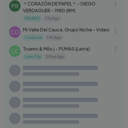
＊CORAZÓN DE PAPEL＊ - DIEGO
PR
VERDAGUER - 1980 (RM)
PRIVADO
1 Yrs Ago
05:02
Mi Valle Del Cauca, Grupo Niche - Video
CO
Codiscos
1 Yrs Ago
03:28
Trueno & Milo j – PUMAS (Letra)
LC
Latin City
2 Mos Ago
03:23
KAROL G - EL BARCO
KG
KAROL G
1 Yrs Ago
03:08
Feid, Yandel - Fecha (Lyric Video)
FE
Feid
1 Yrs Ago
03:56
(LETRA) VIDA EN EL ESPEJO - Ethan Marin
RX
(Video Lyric)
Raul XC
1 Yrs Ago
03:14