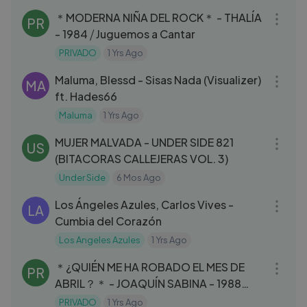
＊MODERNA NIÑA DEL ROCK＊ - THALÍA
PR
- 1984 ⧸ Juguemos a Cantar
PRIVADO
1 Yrs Ago
03:24
Maluma, Blessd - Sisas Nada (Visualizer)
MA
ft. Hades66
Maluma
1 Yrs Ago
05:07
MUJER MALVADA - UNDER SIDE 821
US
(BITACORAS CALLEJERAS VOL. 3)
Under Side
6 Mos Ago
03:25
Los Ángeles Azules, Carlos Vives -
LA
Cumbia del Corazón
Los Angeles Azules
1 Yrs Ago
04:52
＊¿QUIÉN ME HA ROBADO EL MES DE
PR
ABRIL？＊ - JOAQUÍN SABINA - 1988
(REMASTERIZADO)
PRIVADO
1 Yrs Ago