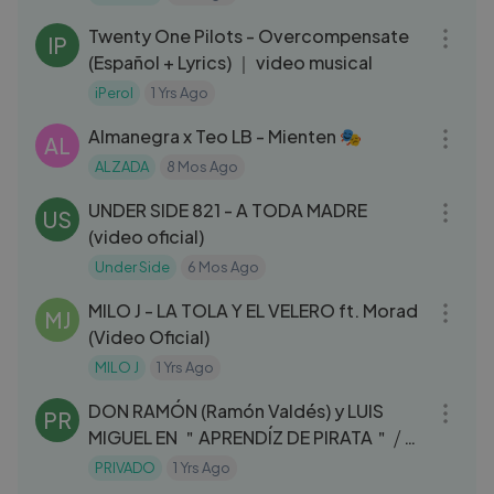
04:04
Twenty One Pilots - Overcompensate
IP
(Español + Lyrics) ｜ video musical
iPerol
1 Yrs Ago
03:30
Almanegra x Teo LB - Mienten 🎭
AL
ALZADA
8 Mos Ago
04:42
UNDER SIDE 821 - A TODA MADRE
US
(video oficial)
Under Side
6 Mos Ago
04:15
MILO J - LA TOLA Y EL VELERO ft. Morad
MJ
(Video Oficial)
MILO J
1 Yrs Ago
05:43
DON RAMÓN (Ramón Valdés) y LUIS
PR
MIGUEL EN ＂APRENDÍZ DE PIRATA＂ ⧸ ＊
PALABRA DE HONOR＊ - 1984
PRIVADO
1 Yrs Ago
03:35