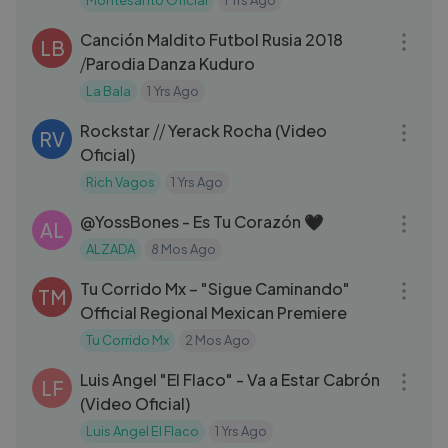
Montesanto Oficial
1 Yrs Ago
03:06
Canción Maldito Futbol Rusia 2018
LB
⧸Parodia Danza Kuduro
La Bala
1 Yrs Ago
03:06
Rockstar ⧸⧸ Yerack Rocha (Video
RV
Oficial)
Rich Vagos
1 Yrs Ago
03:32
‪@YossBones‬ - Es Tu Corazón 🖤
AL
ALZADA
8 Mos Ago
03:04
Tu Corrido Mx – "Sigue Caminando"
TM
Official Regional Mexican Premiere
Tu Corrido Mx
2 Mos Ago
03:29
Luis Angel "El Flaco" - Va a Estar Cabrón
LF
(Video Oficial)
Luis Angel El Flaco
1 Yrs Ago
09:20