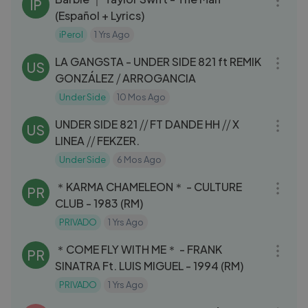
IP
(Español + Lyrics)
iPerol
1 Yrs Ago
05:12
LA GANGSTA - UNDER SIDE 821 ft REMIK
US
GONZÁLEZ ⧸ ARROGANCIA
Under Side
10 Mos Ago
06:16
UNDER SIDE 821 ⧸⧸ FT DANDE HH ⧸⧸ X
US
LINEA ⧸⧸ FEKZER.
Under Side
6 Mos Ago
04:02
＊KARMA CHAMELEON＊ - CULTURE
PR
CLUB - 1983 (RM)
PRIVADO
1 Yrs Ago
03:13
＊COME FLY WITH ME＊ - FRANK
PR
SINATRA Ft. LUIS MIGUEL - 1994 (RM)
PRIVADO
1 Yrs Ago
03:10