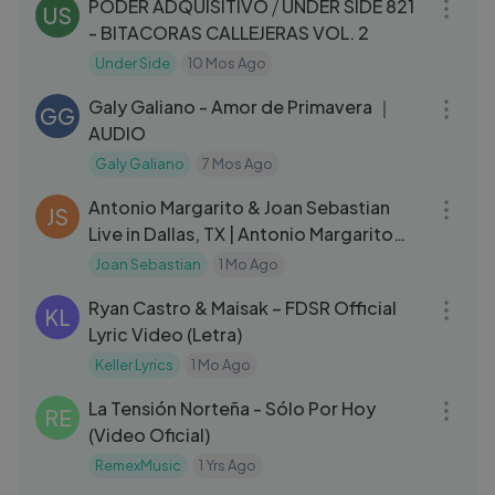
PODER ADQUISITIVO ⧸ UNDER SIDE 821
US
- BITACORAS CALLEJERAS VOL. 2
Under Side
10 Mos Ago
03:48
Galy Galiano - Amor de Primavera ｜
GG
AUDIO
Galy Galiano
7 Mos Ago
04:47
Antonio Margarito & Joan Sebastian
JS
Live in Dallas, TX | Antonio Margarito
con Joan Sebastian en Dallas
Joan Sebastian
1 Mo Ago
03:08
Ryan Castro & Maisak – FDSR Official
KL
Lyric Video (Letra)
Keller Lyrics
1 Mo Ago
03:06
La Tensión Norteña - Sólo Por Hoy
RE
(Video Oficial)
RemexMusic
1 Yrs Ago
03:33