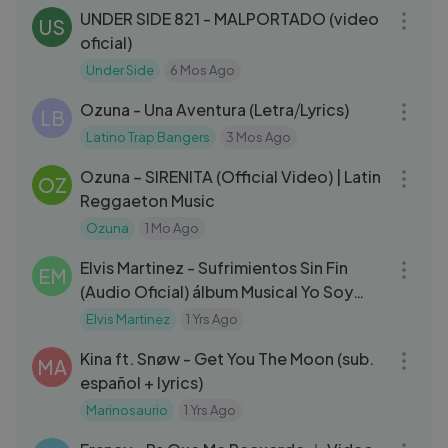
UNDER SIDE 821 - MALPORTADO (video
US
oficial)
Under Side
6 Mos Ago
03:01
Ozuna - Una Aventura (Letra⧸Lyrics)
LB
Latino Trap Bangers
3 Mos Ago
03:12
Ozuna – SIRENITA (Official Video) | Latin
OZ
Reggaeton Music
Ozuna
1 Mo Ago
04:30
Elvis Martinez - Sufrimientos Sin Fin
EM
(Audio Oficial) álbum Musical Yo Soy
Mas Grande Que El - 2005
Elvis Martinez
1 Yrs Ago
03:02
Kina ft. Snøw - Get You The Moon (sub.
MA
español + lyrics)
Marinosaurio
1 Yrs Ago
03:04