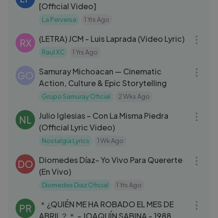
[Official Video]
La Perversa
1 Yrs Ago
03:18
(LETRA) JCM - Luis Laprada (Video Lyric)
RX
Raul XC
1 Yrs Ago
03:49
Samuray Michoacan — Cinematic
GO
Action, Culture & Epic Storytelling
Grupo Samuray Oficial
2 Wks Ago
03:57
Julio Iglesias – Con La Misma Piedra
NL
(Official Lyric Video)
Nostalgia Lyrics
1 Wk Ago
04:20
Diomedes Díaz- Yo Vivo Para Quererte
DO
(En Vivo)
Diomedes Diaz Oficial
1 Yrs Ago
04:52
＊¿QUIÉN ME HA ROBADO EL MES DE
PR
ABRIL？＊ - JOAQUÍN SABINA - 1988