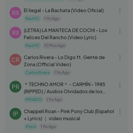
03:52
El Ilegal - La Bachata (Video Oficial)
RX
Raul XC
1 Yrs Ago
04:39
(LETRA) LA MANTECA DE COCHI - Los
RX
Felices Del Rancho (Video Lyric)
Raul XC
10 Mos Ago
04:07
Carlos Rivera - Lo Digo ft. Gente de
CR
Zona (Official Video)
Carlos Rivera
1 Yrs Ago
03:11
＊TECHNO AMOR＊ - CARMÍN - 1985
PR
(RIPPED) ⧸ Audios Olvidados de los
80s...
PRIVADO
1 Yrs Ago
04:21
Chappell Roan - Pink Pony Club (Español
IP
+ Lyrics) ｜ video musical
iPerol
1 Yrs Ago
03:29