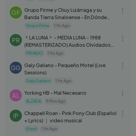
03:49
Grupo Firme y Chuy Lizárraga y su
GF
Banda Tierra Sinaloense - En Dónde
Estas Presumida (Video Oficial)
Grupo Firme
1 Yrs Ago
03:39
＊LA LUNA＊ - MEDIA LUNA - 1988
PR
(REMASTERIZADO) Audios Olvidados
de los 80s...
PRIVADO
1 Yrs Ago
04:12
Galy Galiano - Pequeño Motel (Live
GG
Sessions)
Galy Galiano
1 Yrs Ago
03:37
Yorking HB - Mal Necesario
AL
ALZADA
9 Mos Ago
04:21
Chappell Roan - Pink Pony Club (Español
IP
+ Lyrics) ｜ video musical
iPerol
1 Yrs Ago
03:51