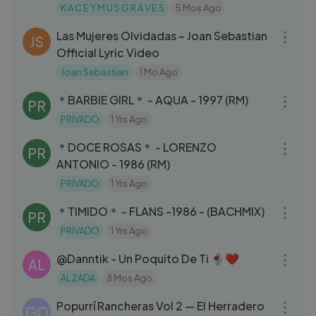
K A C E Y M U S G R A V E S
5 Mos Ago
03:12
Las Mujeres Olvidadas – Joan Sebastian
JS
Official Lyric Video
Joan Sebastian
1 Mo Ago
03:20
＊BARBIE GIRL＊ - AQUA - 1997 (RM)
PR
PRIVADO
1 Yrs Ago
03:55
＊DOCE ROSAS＊ - LORENZO
PR
ANTONIO - 1986 (RM)
PRIVADO
1 Yrs Ago
04:12
＊TIMIDO＊ - FLANS -1986 - (BACHMIX)
PR
PRIVADO
1 Yrs Ago
03:26
​‪@Danntik‬ - Un Poquito De Ti 🍨❤️
AL
ALZADA
8 Mos Ago
06:24
Popurrí Rancheras Vol 2 — El Herradero
GO