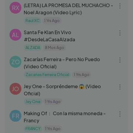
(LETRA) LA PROMESA DEL MUCHACHO -
RX
Noel Aragon (Video Lyric)
Raul XC
1 Yrs Ago
01:43:53
Santa Fe Klan En Vivo
AL
#DesdeLaCasaAlzada
ALZADA
8 Mos Ago
03:21
Zacarías Ferreira - Pero No Puedo
ZO
(Video Oficial)
Zacarias Ferreira Oficial
1 Yrs Ago
03:00
Jey One - Sorpréndeme 😱 (Video
JO
Oficial)
Jey One
1 Yrs Ago
04:03
Making Of： Con la misma moneda -
FR
Francy
FRANCY
1 Yrs Ago
03:32