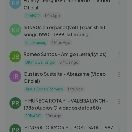
Francy - Pa Que Me Recuerde ｜ Video
FR
Oficial
FRANCY
1 Yrs Ago
08:47
hits 90s en español (vol II) spanish hit
KR
songs 1990 - 1999, latin song
Killa Reissig
6 Mos Ago
03:51
Romeo Santos - Amigo (Letra⧸Lyrics)
UB
Ultimo Bailongo
5 Mos Ago
04:23
Gustavo Sustaita - Abrázame (Video
JR
Oficial)
Jesus Adrian Romero
1 Yrs Ago
03:12
＊MUÑECA ROTA＊ - VALERIA LYNCH -
PR
1986 (Audios Olvidados de los 80)
PRIVADO
1 Yrs Ago
04:06
＊INGRATO AMOR＊ - POSTDATA - 1987
PR