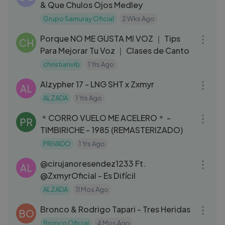
& Que Chulos Ojos Medley
Grupo Samuray Oficial
2 Wks Ago
07:03
Porque NO ME GUSTA MI VOZ ｜ Tips
CH
Para Mejorar Tu Voz ｜ Clases de Canto
christianvib
1 Yrs Ago
03:02
Alzypher 17 - LNG SHT x Zxmyr
AL
ALZADA
1 Yrs Ago
03:51
＊CORRO VUELO ME ACELERO＊ -
PR
TIMBIRICHE - 1985 (REMASTERIZADO)
PRIVADO
1 Yrs Ago
04:42
‪@cirujanoresendez1233‬ Ft.
AL
‪@ZxmyrOficial‬ - Es Difícil
ALZADA
11 Mos Ago
03:35
Bronco & Rodrigo Tapari - Tres Heridas
BO
Bronco Oficial
4 Mos Ago