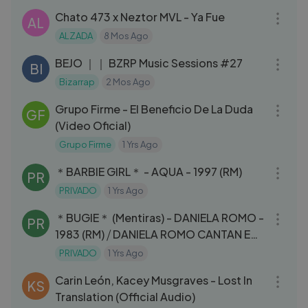
Chato 473 x Neztor MVL - Ya Fue
AL
ALZADA
8 Mos Ago
03:18
BEJO ｜｜ BZRP Music Sessions #27
BI
Bizarrap
2 Mos Ago
04:11
Grupo Firme - El Beneficio De La Duda
GF
(Video Oficial)
Grupo Firme
1 Yrs Ago
03:20
＊BARBIE GIRL＊ - AQUA - 1997 (RM)
PR
PRIVADO
1 Yrs Ago
03:40
＊BUGIE＊ (Mentiras) - DANIELA ROMO -
PR
1983 (RM) ⧸ DANIELA ROMO CANTAN EN
ITALIANO...
PRIVADO
1 Yrs Ago
03:16
Carin León, Kacey Musgraves - Lost In
KS
Translation (Official Audio)