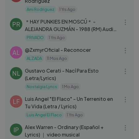
Rodriguez
Ami Rodriguez
1 Yrs Ago
03:46
＊HAY PUNKIES EN MOSCÚ＊ -
PR
ALEJANDRA GUZMÁN - 1988 (RM) Audios
Olvidados de los 80s...
PRIVADO
1 Yrs Ago
03:11
‪@ZxmyrOficial‬ - Reconocer
AL
ALZADA
11 Mos Ago
03:10
Gustavo Cerati - Nací Para Esto
NL
(Letra⧸Lyrics)
Nostalgia Lyrics
1 Mo Ago
03:18
Luis Angel "El Flaco" - Un Terrenito en
LF
Tu Vida (Letra / Lyrics)
Luis Angel El Flaco
1 Yrs Ago
03:06
Alex Warren - Ordinary (Español +
IP
Lyrics) ｜ video musical