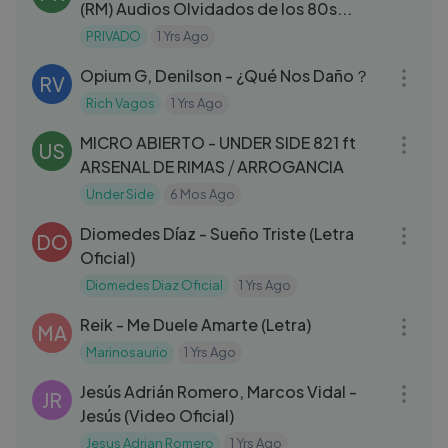
(RM) Audios Olvidados de los 80s...
PRIVADO
1 Yrs Ago
03:14
Opium G, Denilson - ¿Qué Nos Daño？
RV
Rich Vagos
1 Yrs Ago
05:23
MICRO ABIERTO - UNDER SIDE 821 ft
US
ARSENAL DE RIMAS ⧸ ARROGANCIA
Under Side
6 Mos Ago
04:05
Diomedes Díaz - Sueño Triste (Letra
DO
Oficial)
Diomedes Diaz Oficial
1 Yrs Ago
03:11
Reik - Me Duele Amarte (Letra)
MA
Marinosaurio
1 Yrs Ago
03:51
Jesús Adrián Romero, Marcos Vidal -
JR
Jesús (Video Oficial)
Jesus Adrian Romero
1 Yrs Ago