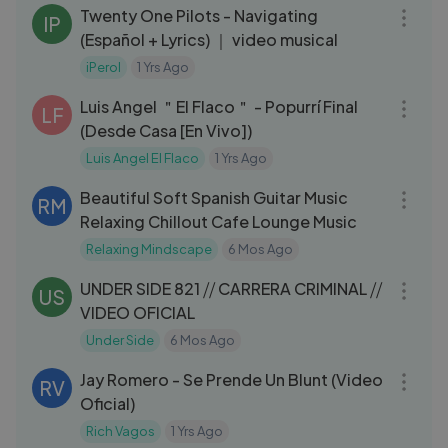
Twenty One Pilots - Navigating
IP
(Español + Lyrics) ｜ video musical
iPerol
1 Yrs Ago
08:25
Luis Angel ＂El Flaco＂ - Popurrí Final
LF
(Desde Casa [En Vivo])
Luis Angel El Flaco
1 Yrs Ago
01:03:17
Beautiful Soft Spanish Guitar Music
RM
Relaxing Chillout Cafe Lounge Music
Relaxing Mindscape
6 Mos Ago
04:59
UNDER SIDE 821 ⧸⧸ CARRERA CRIMINAL ⧸⧸
US
VIDEO OFICIAL
Under Side
6 Mos Ago
03:36
Jay Romero - Se Prende Un Blunt (Video
RV
Oficial)
Rich Vagos
1 Yrs Ago
03:28