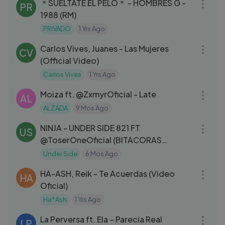
＊SUÉLTATE EL PELO＊ - HOMBRES G -
PR
1988 (RM)
PRIVADO
1 Yrs Ago
03:42
Carlos Vives, Juanes - Las Mujeres
CV
(Official Video)
Carlos Vives
1 Yrs Ago
04:00
Moiza ft. ‪@ZxmyrOficial‬ - Late
AL
ALZADA
9 Mos Ago
04:29
NINJA - UNDER SIDE 821 FT
US
@ToserOneOficial (BITACORAS
CALLEJERAS VOL. 3)
Under Side
6 Mos Ago
03:47
HA-ASH, Reik - Te Acuerdas (Video
HA
Oficial)
Ha*Ash
1 Yrs Ago
03:28
La Perversa ft. Ela – Parecia Real
LP