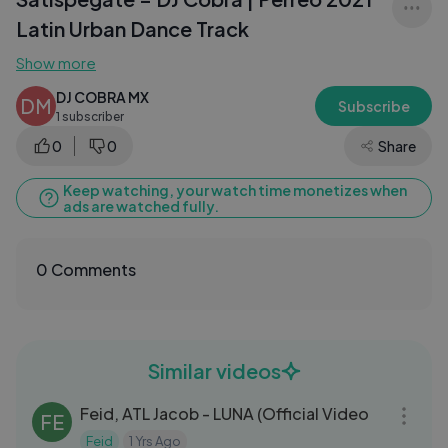
Latin Urban Dance Track
Show more
DJ COBRA MX
DM
Subscribe
1 subscriber
0
0
Share
Keep watching, your watch time monetizes when
ads are watched fully.
0 Comments
Similar videos
03:19
Feid, ATL Jacob - LUNA (Official Video
FE
Feid
1 Yrs Ago