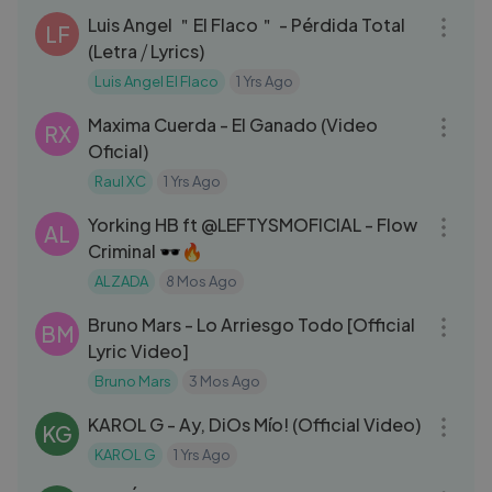
Luis Angel ＂El Flaco＂ - Pérdida Total
LF
(Letra ⧸ Lyrics)
Luis Angel El Flaco
1 Yrs Ago
03:30
Maxima Cuerda - El Ganado (Video
RX
Oficial)
Raul XC
1 Yrs Ago
03:15
Yorking HB ft ‪@LEFTYSMOFICIAL‬ - Flow
AL
Criminal 🕶️🔥
ALZADA
8 Mos Ago
03:24
Bruno Mars - Lo Arriesgo Todo [Official
BM
Lyric Video]
Bruno Mars
3 Mos Ago
03:18
KAROL G - Ay, DiOs Mío! (Official Video)
KG
KAROL G
1 Yrs Ago
03:14