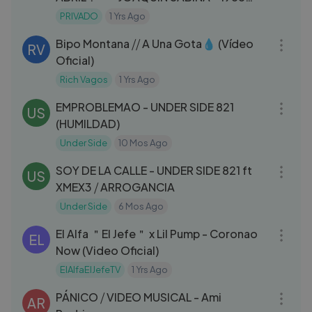
(REMASTERIZADO)
PRIVADO
1 Yrs Ago
03:05
Bipo Montana ⧸⧸ A Una Gota💧 (Vídeo
RV
Oficial)
Rich Vagos
1 Yrs Ago
05:24
EMPROBLEMAO - UNDER SIDE 821
US
(HUMILDAD)
Under Side
10 Mos Ago
05:02
SOY DE LA CALLE - UNDER SIDE 821 ft
US
XMEX3 ⧸ ARROGANCIA
Under Side
6 Mos Ago
03:33
El Alfa ＂El Jefe＂ x Lil Pump - Coronao
EL
Now (Video Oficial)
ElAlfaElJefeTV
1 Yrs Ago
03:36
PÁNICO ⧸ VIDEO MUSICAL - Ami
AR