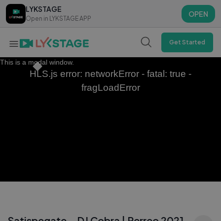
LYKSTAGE
LYKSTAGE
OPEN
OPEN
Open in LYKSTAGE APP
Open in LYKSTAGE APP
Get Started
This is a modal window.
HLS.js error: networkError - fatal: true -
fragLoadError
Satispegate – DJ Cobra | Perreo 2021