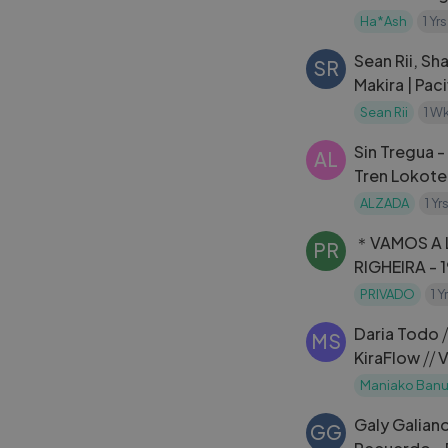
Ha*Ash
1 Yr
Sean Rii, Sha
SR
Makira | Paci
Audio
Sean Rii
1 W
Sin Tregua 
AL
Tren Lokote
ALZADA
1 Y
＊VAMOS A L
PR
RIGHEIRA - 
PRIVADO
1 
Daria Todo 
MS
KiraFlow ⧸⧸ 
Maniako Banu
Galy Galiano
GG