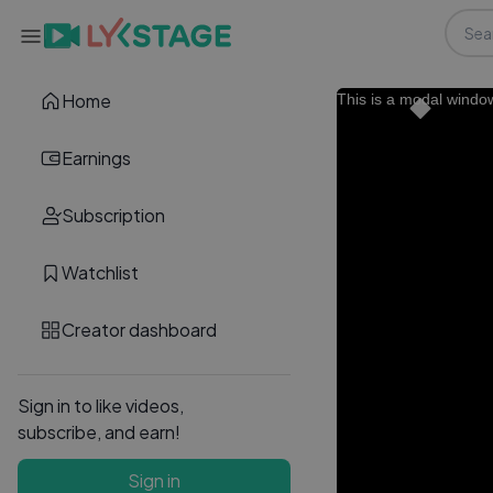
Home
This is a modal windo
Earnings
Subscription
Watchlist
Creator dashboard
Sign in to like videos,
subscribe, and earn!
Sign in