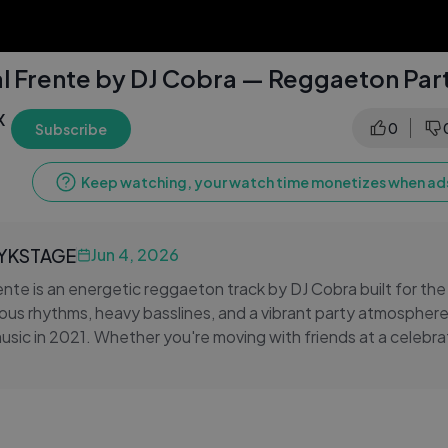
al Frente by DJ Cobra — Reggaeton Part
X
0
Subscribe
Keep watching, your watch time monetizes when ads
LYKSTAGE
Jun 4, 2026
ente is an energetic reggaeton track by DJ Cobra built for the
ious rhythms, heavy basslines, and a vibrant party atmosphere
usic in 2021. Whether you're moving with friends at a celebrat
in party playlist, DJ Cobra's signature blend of urban energy
this track a standout addition to any reggaeton lineup.
Cobra #LatinMusic #Perreo #PartyMusic