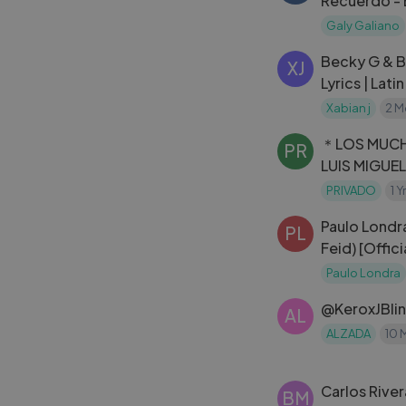
Recuerdo - 
Galy Galiano
Becky G & B
XJ
Lyrics | Lat
Xabian j
2 M
＊LOS MUCH
PR
LUIS MIGUEL 
(REMASTER
PRIVADO
1 
Paulo Londra
PL
Feid) [Offic
Paulo Londra
AL
ALZADA
10 
Carlos River
BM