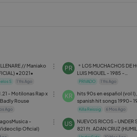
kstageVideo #LykstageCreator #LykstageCommunity
03:22
LLENARE // Maniako
＊LOS MUCHACHOS DE H
PR
FICIAL) •2021•
LUIS MIGUEL - 1985 -
(REMASTERIZADO)
elos S
1 Yrs Ago
PRIVADO
1 Yrs Ago
04:15
.21 - Motilonas Rap x
hits 90s en español (vol I),
KR
 Badly Rouse
spanish hit songs 1990- 1
90s latin songs
os Ago
Killa Reissig
6 Mos Ago
03:15
LagosMusica -
NUEVOS RICOS - UNDER 
US
ideoclip Oficial)
821 ft. ADAN CRUZ (HUMI
 Ago
Under Side
10 Mos Ago