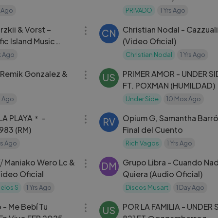
s Ago
PRIVADO
1 Yrs Ago
03:38
rzkii & Vorst –
Christian Nodal - Cazzua
CN
fic Island Music
(Video Oficial)
k Ago
Christian Nodal
1 Yrs Ago
04:10
- Remik Gonzalez &
PRIMER AMOR - UNDER SI
US
FT. POXMAN (HUMILDAD)
rs Ago
Under Side
10 Mos Ago
03:44
A PLAYA＊ -
Opium G, Samantha Barró
RV
1983 (RM)
Final del Cuento
Yrs Ago
Rich Vagos
1 Yrs Ago
03:25
⧸⧸ Maniako Wero Lc &
Grupo Libra - Cuando Nad
DM
Video Oficial
Quiera (Audio Oficial)
elos S
1 Yrs Ago
Discos Musart
1 Day Ago
05:21
 - Me Bebí Tu
POR LA FAMILIA - UNDER 
US