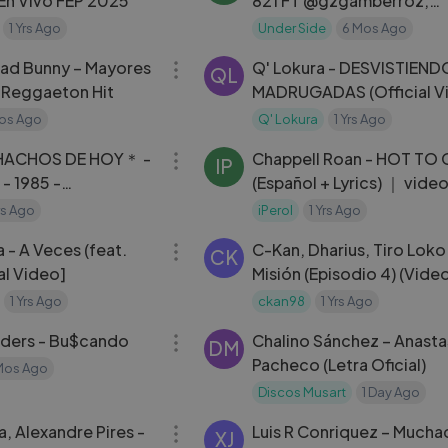
En Vivo FEP 2025
821 FT @gzgamberroz,
@bobibozman (HUMILDA
1 Yrs Ago
Under Side
6 Mos Ago
03:22
ad Bunny – Mayores
Q' Lokura - DESVISTIEND
QL
in Reggaeton Hit
MADRUGADAS (Official V
os Ago
Q' Lokura
1 Yrs Ago
03:41
ACHOS DE HOY＊ -
Chappell Roan - HOT TO 
IP
- 1985 -
(Español + Lyrics) ｜ vide
IZADO)
musical
Yrs Ago
iPerol
1 Yrs Ago
03:18
 - A Veces (feat.
C-Kan, Dharius, Tiro Loko 
CK
ial Video]
Misión (Episodio 4) (Vide
Oficial)
1 Yrs Ago
ckan98
1 Yrs Ago
03:31
‪@KeroxJBlinders‬ - Bu$cando
Chalino Sánchez – Anasta
DM
Pacheco (Letra Oficial)
Mos Ago
Discos Musart
1 Day Ago
04:09
a, Alexandre Pires -
Luis R Conriquez – Much
XJ