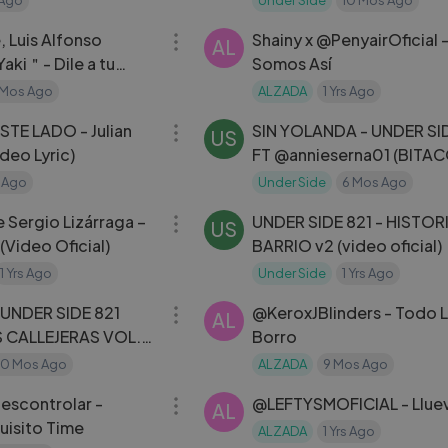
03:42
, Luis Alfonso
Shainy x ‪@PenyairOficial‬ -
AL
Yaki＂- Dile a tu
Somos Así
etra)
 Mos Ago
ALZADA
1 Yrs Ago
03:43
STE LADO - Julian
SIN YOLANDA - UNDER SI
US
deo Lyric)
FT @annieserna01 (BITA
CALLEJERAS VOL. 3)
s Ago
Under Side
6 Mos Ago
03:02
 Sergio Lizárraga –
UNDER SIDE 821 - HISTOR
US
 (Video Oficial)
BARRIO v2 (video oficial)
1 Yrs Ago
Under Side
1 Yrs Ago
05:07
 UNDER SIDE 821
‪@KeroxJBlinders‬ - Todo Lo
AL
 CALLEJERAS VOL.
Borro
10 Mos Ago
ALZADA
9 Mos Ago
03:28
Descontrolar -
‪@LEFTYSMOFICIAL‬ - 
AL
uisito Time
ALZADA
1 Yrs Ago