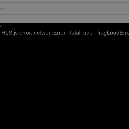
w.
HLS.js error: networkError - fatal: true - fragLoadErr