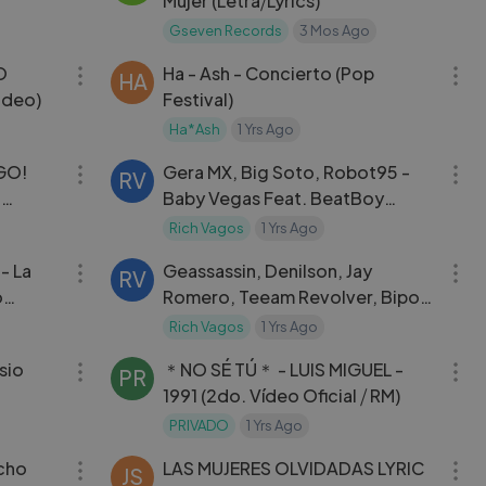
Mujer (Letra⧸Lyrics)
D)
Gseven Records
3 Mos Ago
03:40
06:45
O
Ha - Ash - Concierto (Pop
HA
ideo)
Festival)
Ha*Ash
1 Yrs Ago
03:05
03:39
GO!
Gera MX, Big Soto, Robot95 -
RV
o
Baby Vegas Feat. BeatBoy
(Video Oficial)
Rich Vagos
1 Yrs Ago
04:53
03:51
- La
Geassassin, Denilson, Jay
RV
o
Romero, Teeam Revolver, Bipo
Montana - Toda Mi Clic
Rich Vagos
1 Yrs Ago
03:27
03:50
sio
＊NO SÉ TÚ＊ - LUIS MIGUEL -
PR
1991 (2do. Vídeo Oficial ⧸ RM)
PRIVADO
1 Yrs Ago
03:08
03:12
acho
LAS MUJERES OLVIDADAS LYRIC
JS