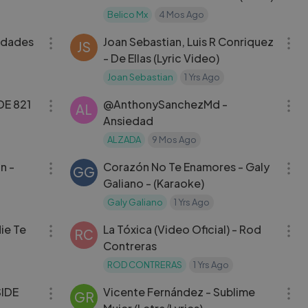
Belico Mx
4 Mos Ago
03:11
03:55
lidades
Joan Sebastian, Luis R Conriquez
JS
- De Ellas (Lyric Video)
Joan Sebastian
1 Yrs Ago
04:23
03:08
DE 821
@AnthonySanchezMd‬ -
AL
Ansiedad
ALZADA
9 Mos Ago
03:36
03:47
n -
Corazón No Te Enamores - Galy
GG
Galiano - (Karaoke)
Galy Galiano
1 Yrs Ago
03:32
03:04
ie Te
La Tóxica (Video Oficial) - Rod
RC
Contreras
ROD CONTRERAS
1 Yrs Ago
07:35
03:07
SIDE
Vicente Fernández - Sublime
GR