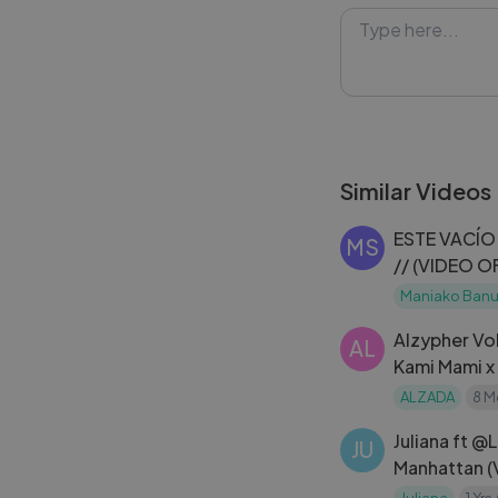
#Lykstage #Ly
Similar Videos
ESTE VACÍO 
MS
// (VIDEO O
Maniako Banu
Alzypher Vol
AL
Kami Mami x
ALZADA
8 M
Juliana ft @
JU
Manhattan (V
Juliana
1 Yrs