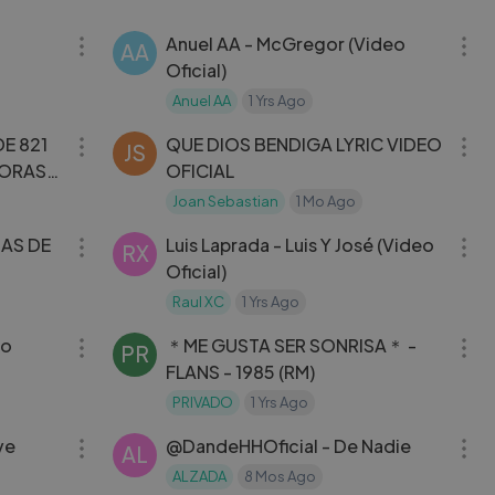
03:16
05:02
Anuel AA - McGregor (Video
AA
Oficial)
Anuel AA
1 Yrs Ago
06:08
04:19
DE 821
QUE DIOS BENDIGA LYRIC VIDEO
JS
CORAS
OFICIAL
Joan Sebastian
1 Mo Ago
05:15
03:11
IAS DE
Luis Laprada - Luis Y José (Video
RX
Oficial)
Raul XC
1 Yrs Ago
03:42
04:33
＊ME GUSTA SER SONRISA＊ -
PR
FLANS - 1985 (RM)
PRIVADO
1 Yrs Ago
03:06
03:24
Llueve
‪@DandeHHOficial‬ - De Nadie
AL
ALZADA
8 Mos Ago