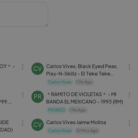
03:41
03:12
OY＊ -
Carlos Vives, Black Eyed Peas,
CV
Play-N-Skillz - El Teke Teke
(Official Video)
Carlos Vives
1 Yrs Ago
09:07
03:34
＊RAMITO DE VIOLETAS＊ - MI
PR
999,
BANDA EL MEXICANO - 1993 (RM)
PRIVADO
1 Yrs Ago
03:41
04:01
SIDE
Carlos Vives Jaime Molina
CV
LDAD)
Carlos Vives
10 Mos Ago