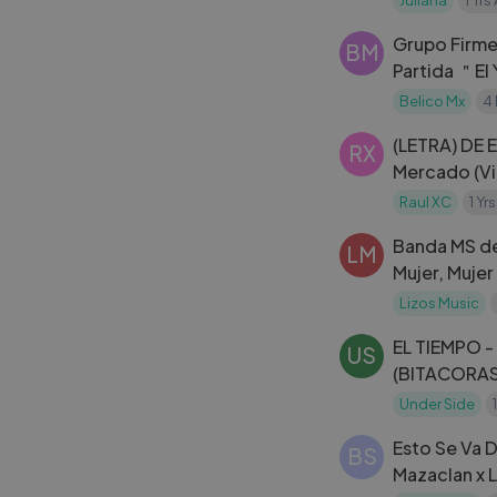
Grupo Firme
BM
Partida ＂El 
orgullo (L
Belico Mx
4
(LETRA) DE E
RX
Mercado (Vi
Raul XC
1 Yr
Banda MS de
LM
Mujer, Mujer
Lizos Music
EL TIEMPO -
US
(BITACORAS
3)
Under Side
Esto Se Va 
BS
Mazaclan x L