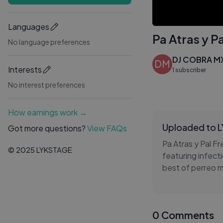
Languages
Pa Atras y P
No language preferences
DJ COBRA M
DM
Interests
1 subscriber
No interest preferences
How earnings work →
Uploaded to 
Got more questions?
View FAQs
Pa Atras y Pal Fr
© 2025 LYKSTAGE
featuring infect
best of perreo m
the ultimate Lat
momentum makes 
0 Comments
#Reggaeton #DJ