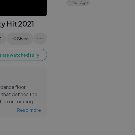
4 Mos Ago
y Hit 2021
0
Share
 are watched fully.
 dance floor,
 that defines the
ion or curating
 and danceable
Read more