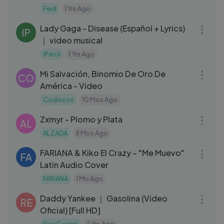
Feid
1 Yrs Ago
03:51
Lady Gaga - Disease (Español + Lyrics)
IP
｜ video musical
iPerol
1 Yrs Ago
04:48
Mi Salvación, Binomio De Oro De
CO
América - Video
Codiscos
10 Mos Ago
03:07
Zxmyr - Plomo y Plata
AL
ALZADA
8 Mos Ago
03:43
FARIANA & Kiko El Crazy – "Me Muevo"
FA
Latin Audio Cover
FARIANA
1 Mo Ago
05:05
Daddy Yankee ｜ Gasolina (Video
RE
Oficial) [Full HD]