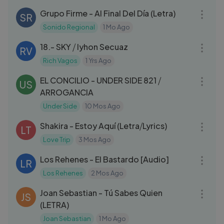
Grupo Firme - Al Final Del Día (Letra)
SR
Sonido Regional
1 Mo Ago
03:13
18.- SKY ⧸ Iyhon Secuaz
RV
Rich Vagos
1 Yrs Ago
05:30
EL CONCILIO - UNDER SIDE 821 ⧸
US
ARROGANCIA
Under Side
10 Mos Ago
03:52
Shakira - Estoy Aquí (Letra⧸Lyrics)
LT
Love Trip
3 Mos Ago
03:12
Los Rehenes - El Bastardo [Audio]
LR
Los Rehenes
2 Mos Ago
03:56
Joan Sebastian - Tú Sabes Quien
JS
(LETRA)
Joan Sebastian
1 Mo Ago
03:30