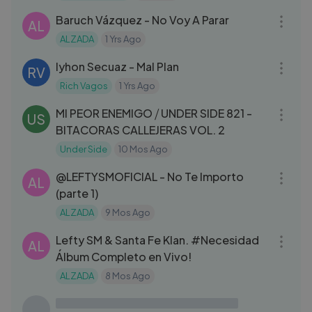
Baruch Vázquez - No Voy A Parar
AL
ALZADA
1 Yrs Ago
03:24
Iyhon Secuaz - Mal Plan
RV
Rich Vagos
1 Yrs Ago
04:16
MI PEOR ENEMIGO ⧸ UNDER SIDE 821 -
US
BITACORAS CALLEJERAS VOL. 2
Under Side
10 Mos Ago
03:06
‪@LEFTYSMOFICIAL‬ - No Te Importo
AL
(parte 1)
ALZADA
9 Mos Ago
38:06
Lefty SM & Santa Fe Klan. #Necesidad
AL
Álbum Completo en Vivo!
ALZADA
8 Mos Ago
04:22
Los Ángeles Azules - Cómo Te Voy a
LA