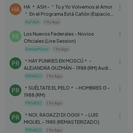
HA ＊ ASH - ＂Tu y Yo Volvemos al Amor
HA
＂ En el Programa Está Cañón (Espacio
2009)
Ha*Ash
1 Yrs Ago
03:34
Los Nuevos Federales - Novios
RE
Oficiales (Live Session)
RemexMusic
1 Yrs Ago
03:46
＊HAY PUNKIES EN MOSCÚ＊ -
PR
ALEJANDRA GUZMÁN - 1988 (RM) Audios
Olvidados de los 80s...
PRIVADO
1 Yrs Ago
03:14
＊SUÉLTATE EL PELO＊ - HOMBRES G -
PR
1988 (RM)
PRIVADO
1 Yrs Ago
03:41
＊NOI, RAGAZZI DI OGGI＊ - LUIS
PR
MIGUEL - 1985 (REMASTERIZADO)
PRIVADO
1 Yrs Ago
04:10