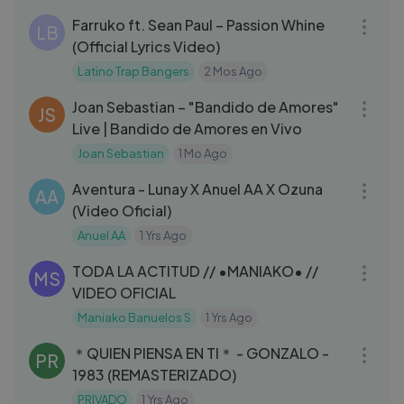
Farruko ft. Sean Paul – Passion Whine
LB
(Official Lyrics Video)
Latino Trap Bangers
2 Mos Ago
03:51
Joan Sebastian – "Bandido de Amores"
JS
Live | Bandido de Amores en Vivo
Joan Sebastian
1 Mo Ago
03:49
Aventura - Lunay X Anuel AA X Ozuna
AA
(Video Oficial)
Anuel AA
1 Yrs Ago
03:12
TODA LA ACTITUD // •MANIAKO• //
MS
VIDEO OFICIAL
Maniako Banuelos S
1 Yrs Ago
03:36
＊QUIEN PIENSA EN TI＊ - GONZALO -
PR
1983 (REMASTERIZADO)
PRIVADO
1 Yrs Ago