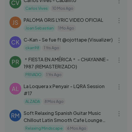
Carlos Vives - Caballito
CV
Carlos Vives
10 Mos Ago
03:07
PALOMA GRIS LYRIC VIDEO OFICIAL
JS
Joan Sebastian
1 Mo Ago
03:05
C-Kan - Se fue ft @ojottape (Visualizer)
CK
ckan98
1 Yrs Ago
03:44
＊FIESTA EN AMÉRICA＊ - CHAYANNE -
PR
1987 (REMASTERIZADO)
PRIVADO
1 Yrs Ago
03:54
La Loquera x Penyair - LQRA Session
AL
#17
ALZADA
8 Mos Ago
01:09:59
Soft Relaxing Spanish Guitar Music
RM
Chillout Latin Smooth Cafe Lounge
Music
Relaxing Mindscape
6 Mos Ago
03:28