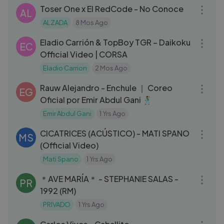
Toser One x El RedCode - No Conoce
AL
ALZADA
8 Mos Ago
04:04
Eladio Carrión & TopBoy TGR – Daikoku
EC
Official Video | CORSA
Eladio Carrion
2 Mos Ago
17:30
Rauw Alejandro - Enchule ｜ Coreo
EG
Oficial por Emir Abdul Gani 🕺
Emir Abdul Gani
1 Yrs Ago
03:00
CICATRICES (ACÚSTICO) - MATI SPANO
MS
(Official Video)
Mati Spano
1 Yrs Ago
04:06
＊AVE MARÍA＊ - STEPHANIE SALAS -
PR
1992 (RM)
PRIVADO
1 Yrs Ago
03:41