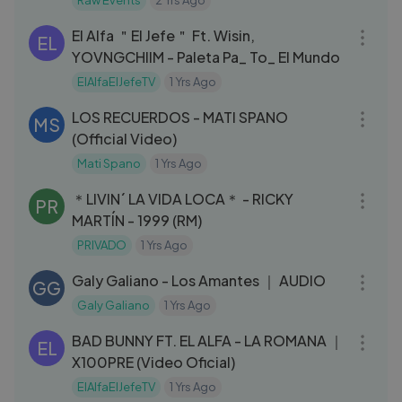
Raw Events
2 Yrs Ago
04:02
El Alfa ＂El Jefe＂ Ft. Wisin,
EL
YOVNGCHIIM - Paleta Pa_ To_ El Mundo
ElAlfaElJefeTV
1 Yrs Ago
03:06
LOS RECUERDOS - MATI SPANO
MS
(Official Video)
Mati Spano
1 Yrs Ago
04:14
＊LIVIN´ LA VIDA LOCA＊ - RICKY
PR
MARTÍN - 1999 (RM)
PRIVADO
1 Yrs Ago
03:42
Galy Galiano - Los Amantes ｜ AUDIO
GG
Galy Galiano
1 Yrs Ago
05:26
BAD BUNNY FT. EL ALFA - LA ROMANA ｜
EL
X100PRE (Video Oficial)
ElAlfaElJefeTV
1 Yrs Ago
10:31