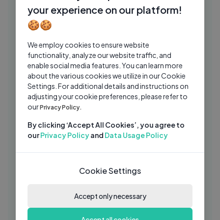
Beautiful Soft Spanish Guitar Music
your experience on our platform!
RM
Relaxing Chillout Cafe Lounge Music
🍪🍪
Relaxing Mindscape
6 Mos Ago
04:39
We employ cookies to ensure website
ROSALÍA - Mio Cristo Piange Diamanti
RO
functionality, analyze our website traffic, and
(Official Lyric Video)
enable social media features. You can learn more
about the various cookies we utilize in our Cookie
rosalia
5 Mos Ago
03:18
Settings. For additional details and instructions on
Alvaro Diaz & Latin Mafia –
adjusting your cookie preferences, please refer to
IL
MALASNOTICAS Official Lyric Video
our
Privacy Policy.
Infinite Letters
1 Mo Ago
04:33
By clicking ‘Accept All Cookies’, you agree to
our
Privacy Policy
and
Data Usage Policy
Feliz Navidad - Yiyo Sarante
YS
Yiyo Sarante
1 Yrs Ago
04:38
Cookie Settings
Ha ash tu y yo volvemos al amor (En
HA
Vivo)
Accept only necessary
Ha*Ash
1 Yrs Ago
03:42
Galy Galiano - Los Amantes ｜ AUDIO
Accept all cookies