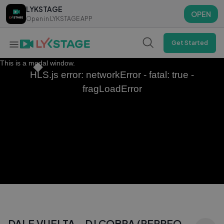
LYKSTAGE
LYKSTAGE
OPEN
OPEN
Open in LYKSTAGE APP
Open in LYKSTAGE APP
Get Started
This is a modal window.
HLS.js error: networkError - fatal: true -
fragLoadError
DALE VUELTA - DJ COBRA (PERREO