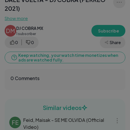
2021)
Show more
DJ COBRA MX
DM
Subscribe
1 subscriber
0
0
Share
Keep watching, your watch time monetizes when
ads are watched fully.
0 Comments
Similar videos
03:48
Feid, Maisak - SE ME OLVIDA (Official
FE
Video)