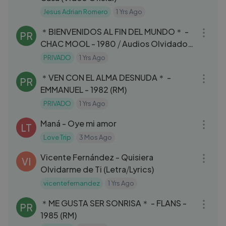
Jesus Adrian Romero
1 Yrs Ago
06:25
＊BIENVENIDOS AL FIN DEL MUNDO＊ -
PR
CHAC MOOL - 1980 ⧸ Audios Olvidados
de los 80s...
PRIVADO
1 Yrs Ago
03:40
＊VEN CON EL ALMA DESNUDA＊ -
PR
EMMANUEL - 1982 (RM)
PRIVADO
1 Yrs Ago
04:22
Maná - Oye mi amor
LT
Love Trip
3 Mos Ago
03:05
Vicente Fernández - Quisiera
VI
Olvidarme de Ti (Letra⧸Lyrics)
vicentefernandez
1 Yrs Ago
04:33
＊ME GUSTA SER SONRISA＊ - FLANS -
PR
1985 (RM)