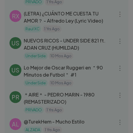
PRIVADO
1 Yrs Ago
03:32
(LETRA) ¿CUÁNTO ME CUESTA TU
RX
AMOR？ - Alfredo Ley (Lyric Video)
Raul XC
1 Yrs Ago
03:41
NUEVOS RICOS - UNDER SIDE 821 ft.
US
ADAN CRUZ (HUMILDAD)
Under Side
10 Mos Ago
01:02:20
Lo Mejor de Oscar Ruggeri en ＂90
US
Minutos de Futbol＂ #1
Under Side
10 Mos Ago
03:41
＊AIRE＊ - PEDRO MARIN - 1980
PR
(REMASTERIZADO)
PRIVADO
1 Yrs Ago
03:18
‪@TurekHem‬ - Mucho Estilo
AL
ALZADA
1 Yrs Ago
13:39