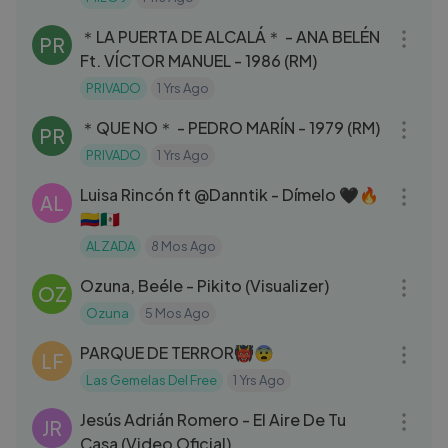
04:47
＊LA PUERTA DE ALCALÁ＊ - ANA BELÉN
PR
Ft. VÍCTOR MANUEL - 1986 (RM)
PRIVADO
1 Yrs Ago
03:25
＊QUE NO＊ - PEDRO MARÍN - 1979 (RM)
PR
PRIVADO
1 Yrs Ago
04:19
Luisa Rincón ft ‪@Danntik‬ - Dímelo 🖤🔥
AL
🇨🇴🇲🇽
ALZADA
8 Mos Ago
03:23
Ozuna, Beéle - Pikito (Visualizer)
OZ
Ozuna
5 Mos Ago
13:08
PARQUE DE TERROR👹😨
LF
Las Gemelas Del Free
1 Yrs Ago
04:25
Jesús Adrián Romero - El Aire De Tu
JR
Casa (Video Oficial)