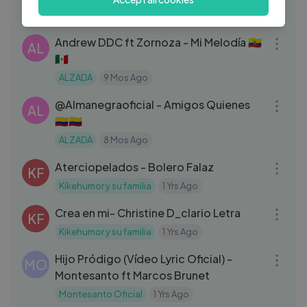
GG
Galy Galiano
1 Yrs Ago
04:04
Andrew DDC ft Zornoza - Mi Melodía 🇪🇨
AL
🇲🇽
ALZADA
9 Mos Ago
03:46
‪@Almanegraoficial‬ - Amigos Quienes
AL
🇨🇴🇨🇴
ALZADA
8 Mos Ago
04:44
Aterciopelados - Bolero Falaz
KF
Kikehumor y su familia
1 Yrs Ago
04:47
Crea en mi- Christine D_clario Letra
KF
Kikehumor y su familia
1 Yrs Ago
12:11
Hijo Pródigo (Vídeo Lyric Oficial) -
MO
Montesanto ft Marcos Brunet
Montesanto Oficial
1 Yrs Ago
05:11