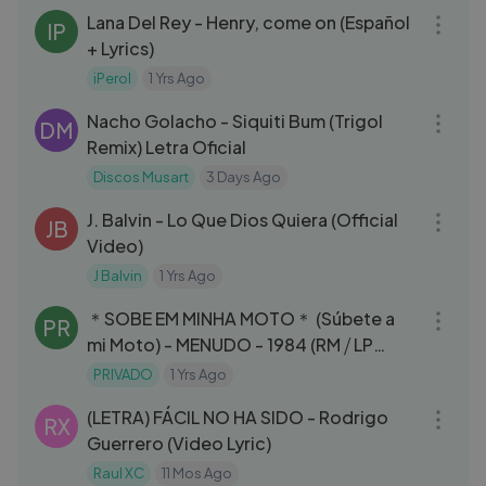
Lana Del Rey - Henry, come on (Español
IP
+ Lyrics)
iPerol
1 Yrs Ago
06:09
Nacho Golacho - Siquiti Bum (Trigol
DM
Remix) Letra Oficial
Discos Musart
3 Days Ago
03:29
J. Balvin - Lo Que Dios Quiera (Official
JB
Video)
J Balvin
1 Yrs Ago
03:37
＊SOBE EM MINHA MOTO＊ (Súbete a
PR
mi Moto) - MENUDO - 1984 (RM ⧸ LP
Ripped) Portugués
PRIVADO
1 Yrs Ago
03:10
(LETRA) FÁCIL NO HA SIDO - Rodrigo
RX
Guerrero (Video Lyric)
Raul XC
11 Mos Ago
03:33