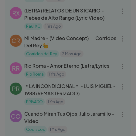
03:20
(LETRA) RELATOS DE UN S1CARIO -
RX
Plebes de Alto Rango (Lyric Video)
Raul XC
1 Yrs Ago
03:06
Mi Madre - (Video Concept) ｜ Corridos
CR
Del Rey 👑
Corridos del Rey
2 Mos Ago
04:14
Río Roma - Amor Eterno (Letra⧸Lyrics
RR
Rio Roma
1 Yrs Ago
04:13
＊LA INCONDICIONAL＊ - LUIS MIGUEL -
PR
1988 (REMASTERIZADO)
PRIVADO
1 Yrs Ago
03:02
Cuando Miran Tus Ojos, Julio Jaramillo -
CO
Video
Codiscos
1 Yrs Ago
03:17