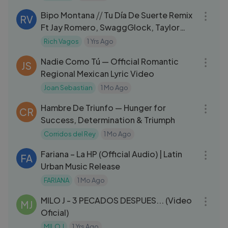
Bipo Montana ⧸⧸ Tu Día De Suerte Remix
RV
Ft Jay Romero, SwaggGlock, Taylor
Díaz, King Roker.
Rich Vagos
1 Yrs Ago
03:25
Nadie Como Tú — Official Romantic
JS
Regional Mexican Lyric Video
Joan Sebastian
1 Mo Ago
03:43
Hambre De Triunfo — Hunger for
CR
Success, Determination & Triumph
Corridos del Rey
1 Mo Ago
03:06
Fariana – La HP (Official Audio) | Latin
FA
Urban Music Release
FARIANA
1 Mo Ago
03:54
MILO J - 3 PECADOS DESPUES... (Video
MJ
Oficial)
MILO J
1 Yrs Ago