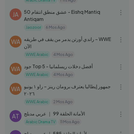
Arabic Drama TV
1 Yrs Ago
33:46
50 عشق منطق انتقام - Eishq Mantiq
JA
Antiqam
Jaozoor
6 Mos Ago
03:20
راندي أورتن يدمر من يقف في طريقه – WWE
WA
الآن
WWE Arabic
4 Mos Ago
05:27
جود Top 5 - أفضل دخلات ريسلمانيا
WA
WWE Arabic
4 Mos Ago
03:40
جمهور إيطاليا يعترف برومان رينز – راو ١ يونيو
WA
٢٠٢٦
WWE Arabic
2 Mos Ago
45:26
الأمانة الحلقة 99 ｜ عربي مدبلج
AT
Arabic Drama TV
11 Mos Ago
45:30
لأمانة الحلقة 585 ｜ عربي مدبلج