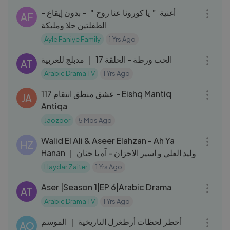
أغنية ＂يا كورونا عنا روح＂ - بدون إيقاع -
AF
الطفلتين حلا ومليكة
Ayle Faniye Family
1 Yrs Ago
42:06
الحب ورطة - الحلقة 17 ｜ مدبلج للعربية
AT
Arabic Drama TV
1 Yrs Ago
32:20
117 عشق منطق انتقام - Eishq Mantiq
JA
Antiqa
Jaozoor
5 Mos Ago
03:34
Walid El Ali & Aseer Elahzan - Ah Ya
HZ
Hanan ｜ وليد العلي و اسير الاحزان - آه يا حنان
Haydar Zaiter
1 Yrs Ago
44:57
Aser |Season 1|EP 6|Arabic Drama
AT
Arabic Drama TV
1 Yrs Ago
47:10
أخطر لحظات أرطغرل التاريخية ｜ الموسم
AO