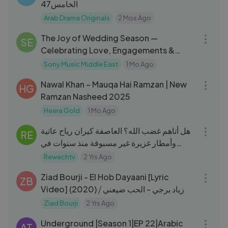
الخامس47
Arab Drama Originals
2 Mos Ago
34:42
The Joy of Wedding Season —
SE
Celebrating Love, Engagements &
Family | بداية موسم الأفراح
Sony Music Middle East
1 Mo Ago
03:19
Nawal Khan – Mauqa Hai Ramzan | New
HG
Ramzan Nasheed 2025
Heera Gold
1 Mo Ago
03:13
هل أتاهم غضب الله؟ العاصفة كيران رياح عاتية
RE
وأمطار غزيرة غير مسبوقة منذ سنوات في
فرنسا وبريطانيا
Rewechtv
2 Yrs Ago
03:53
Ziad Bourji - El Hob Dayaani [Lyric
ZB
Video] (2020) ⧸ زياد برجي - الحب ضيعني
Ziad Bourji
2 Yrs Ago
38:40
Underground |Season 1|EP 22|Arabic
AT