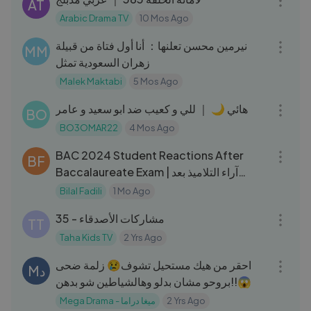
AT
Arabic Drama TV
10 Mos Ago
04:32
نيرمين محسن تعلنها： أنا أول فتاة من قبيلة
MM
زهران السعودية تمثل
Malek Maktabi
5 Mos Ago
28:52
هائي 🌙 ｜ للي و كعيب ضد ابو سعيد و عامر
BO
BO3OMAR22
4 Mos Ago
11:11
BAC 2024 Student Reactions After
BF
Baccalaureate Exam | آراء التلاميذ بعد
امتحان البكالوريا 2024
Bilal Fadili
1 Mo Ago
05:52
مشاركات الأصدقاء - 35
TT
Taha Kids TV
2 Yrs Ago
14:06
احقر من هيك مستحيل تشوف😢 زلمة ضحى
Mد
بروحو مشان بدلو وهالشياطين شو بدهن!!😱
Mega Drama - ميغا دراما
2 Yrs Ago
03:20