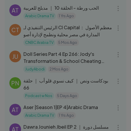
الحب ورطة - الحلقة 10 ｜ مدبلج للعربية
AT
Arabic Drama TV
1 Yrs Ago
25:58
الرئيس التنفيذي لـ CI Capital： معظم الأصول
CT
المدارة في مصر محلية ونطمح لإدارة أصو
CNBC Arabia TV
5 Mos Ago
13:14
Doll Series Part 4 Ep 266: Jody's
JU
Transformation & School Cheating
Drama
JudyAbodi
2 Mos Ago
01:42:14
بودكاست ونص ｜ كيف نسوي قلو أب ｜ حلقة
PN
66
Podcast w Nos
5 Days Ago
45:23
Aser |Season 1|EP 4|Arabic Drama
AT
Arabic Drama TV
1 Yrs Ago
41:13
Dawra Jounieh Jbeil EP 2 ｜ مسلسل دورة
AT