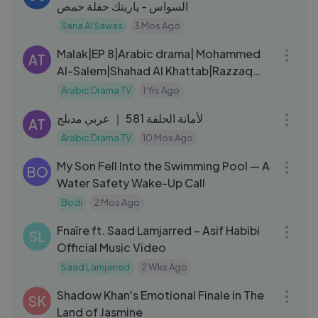
السواس - ياريتك حفلة حمص
Saria Al Sawas
3 Mos Ago
42:06
Malak|EP 8|Arabic drama| Mohammed
AT
Al-Salem|Shahad Al Khattab|Razzaq
Ahmed|Marina Al Obaidi
Arabic Drama TV
1 Yrs Ago
43:45
لأمانة الحلقة 581 ｜ عربي مدبلج
AT
Arabic Drama TV
10 Mos Ago
13:54
My Son Fell Into the Swimming Pool — A
BO
Water Safety Wake-Up Call
Bodi
2 Mos Ago
04:01
Fnaïre ft. Saad Lamjarred – Asif Habibi
SL
Official Music Video
Saad Lamjarred
2 Wks Ago
04:23
Shadow Khan's Emotional Finale in The
SK
Land of Jasmine