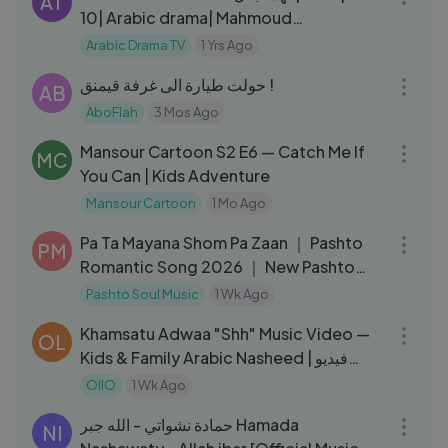
AT
10| Arabic drama| Mahmoud
Hemeida|Mirna Nour El Din
Arabic Drama TV
1 Yrs Ago
11:27
حولت طيارة الى غرفة قيمنق !
AB
AboFlah
3 Mos Ago
11:17
Mansour Cartoon S2 E6 — Catch Me If
MC
You Can | Kids Adventure
Mansour Cartoon
1 Mo Ago
04:27
Pa Ta Mayana Shom Pa Zaan ｜ Pashto
PM
Romantic Song 2026 ｜ New Pashto
Love Song
Pashto Soul Music
1 Wk Ago
04:14
Khamsatu Adwaa "Shh" Music Video —
OL
Kids & Family Arabic Nasheed | فيديو
كليب صه - خمسة أضواء
OllO
1 Wk Ago
03:20
حمادة نشواتي - الله جبر Hamada
NI