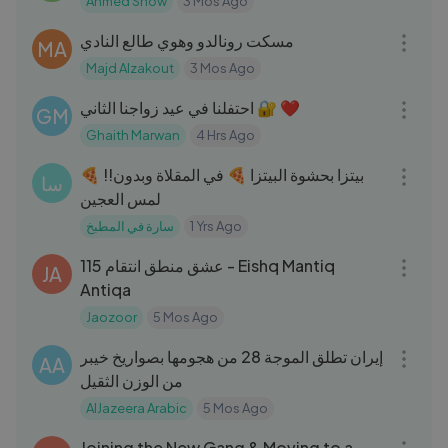
Ahmed Show
3 Mos Ago
18:28
مسكت رونالدو وهوي طالع النادي
MA
Majd Alzakout
3 Mos Ago
25:56
احتفلنا في عيد زواجنا الثاني 🔐 ❤️
GM
Ghaith Marwan
4 Hrs Ago
10:14
🍕 !!بيتزا بحشوة البيتزا 🍕 في المقلاة وبدون
سا
لمس العجين
سارة في المطبخ
1 Yrs Ago
32:55
115 عشق منطق انتقام - Eishq Mantiq
JA
Antiqa
Jaozoor
5 Mos Ago
04:30
إيران تطلق الموجة 28 من هجومها بصواريخ خيبر
AA
من الوزن الثقيل
AlJazeera Arabic
5 Mos Ago
17:54
Joining the New Gang & Moving to a