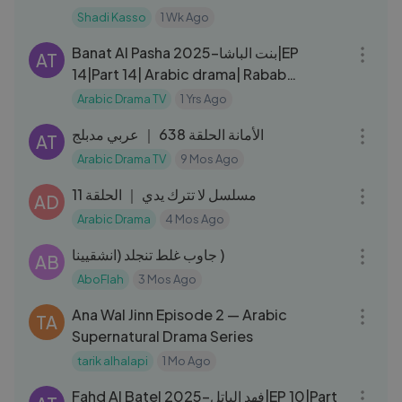
Shadi Kasso
1 Wk Ago
41:34
Banat Al Pasha 2025-بنت الباشا|EP
AT
14|Part 14| Arabic drama| Rabab
Kanaan|Suzan Skaf
Arabic Drama TV
1 Yrs Ago
43:03
الأمانة الحلقة 638 ｜ عربي مدبلج
AT
Arabic Drama TV
9 Mos Ago
45:38
11 مسلسل لا تترك يدي ｜ الحلقة
AD
Arabic Drama
4 Mos Ago
27:00
جاوب غلط تنجلد (انشقيينا )
AB
AboFlah
3 Mos Ago
14:02
Ana Wal Jinn Episode 2 — Arabic
TA
Supernatural Drama Series
tarik alhalapi
1 Mo Ago
45:34
Fahd Al Batel 2025-فهد الباتل|EP 10|Part