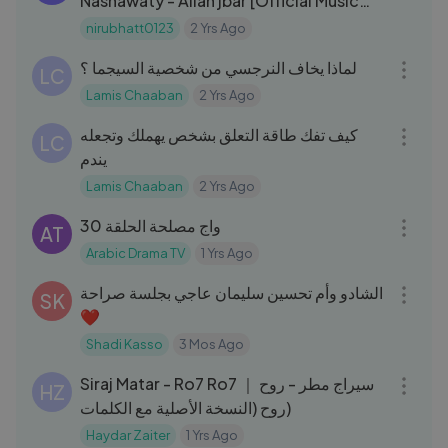
Nashawaty - Allah jbar [Official Music
Video ]
nirubhatt0123
2 Yrs Ago
08:01
لماذا يخاف النرجسي من شخصية السيجما ؟
LC
Lamis Chaaban
2 Yrs Ago
08:06
كيف تفك طاقة التعلق بشخص يهملك وتجعله
LC
يندم
Lamis Chaaban
2 Yrs Ago
02:05:38
واج مصلحة الحلقة 30
AT
Arabic Drama TV
1 Yrs Ago
14:45
الشادو وأم تحسين سليمان عاجي بجلسة صراحة
SK
❤️
Shadi Kasso
3 Mos Ago
03:44
Siraj Matar - Ro7 Ro7 ｜ سيراج مطر - روح
HZ
روح (النسخة الأصلية مع الكلمات)
Haydar Zaiter
1 Yrs Ago
41:00