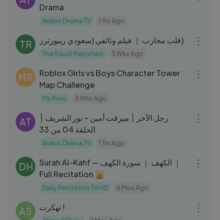
Drama
Arabic Drama TV
1 Yrs Ago
37:41
قلب محارب ｜ فيلم وثائقي (سعودي ريبورترز)
TR
The Saudi Reporters
3 Wks Ago
19:02
Roblox Girls vs Boys Character Tower
MR
Map Challenge
Ms Roro
3 Wks Ago
41:20
رجل الآخر ׀ ميرفت أمين – نور الشريف ׀
AT
الحلقة 04 من 33
Arabic Drama TV
1 Yrs Ago
01:58:25
Surah Al-Kahf — الكهف ｜ سورة الكهف ｜
DH
Full Recitation 🕌
Daily Recitation TV HD
4 Mos Ago
10:45
تهكرت !
AS