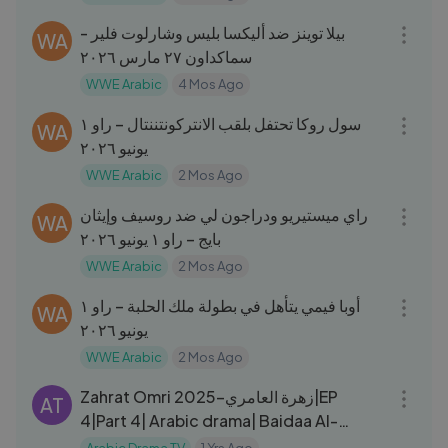
03:03
بيلا توينز ضد أليكسا بليس وشارلوت فلير -
WA
سماكداون ٢٧ مارس ٢٠٢٦
WWE Arabic
4 Mos Ago
03:00
سول روكا تحتفل بلقب الانتركونتننتال – راو ١
WA
يونيو ٢٠٢٦
WWE Arabic
2 Mos Ago
03:05
راي ميستيريو ودراجون لي ضد روسيف وإيثان
WA
بايج – راو ١ يونيو ٢٠٢٦
WWE Arabic
2 Mos Ago
03:56
أوبا فيمي يتأهل في بطولة ملك الحلبة – راو ١
WA
يونيو ٢٠٢٦
WWE Arabic
2 Mos Ago
44:40
Zahrat Omri 2025-زهرة العامري|EP
AT
4|Part 4| Arabic drama| Baidaa Al-
Moatasem|Samia Al-Rahmani